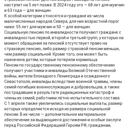
наступит на 5 лет позже. В 2024 году это — 68 лет для мужчин
и 63 года — для женщин.
К особой категории относятся и граждане из числа
малочисленных народов Севера, для них возрастной порог
ниже: 55 лет для мужчин и 50 — для женщин.
Социальную пенсию по инвалидности получают граждане с
инвалидностью первой, второй и третьей групп, у которых на
момент обращения за пенсией отсутствует право на
страховую пенсию, либо размер страховой пенсии меньше,
чем размер социальной. Кроме того, она может быть
назначена детям, которые потеряли кормильца.
Пенсии по государственному пенсионному обеспечению
получают участники и инвалиды Великой Отечественной
войны, жители блокадного Ленинграда и осажденного
Севастополя, инвалиды вследствие военной травмы, члены
семей погибших военнослужащих и добровольцев, а также
пострадавшие в результате радиационных катастроф и
члены их семей, работники лётно-испытательного состава.
С 1 апреля также увеличились социальные выплаты, размер
которых определяется исходя из размера социальной
пенсии. В их числе — дополнительное материальное
обеспечение за выдающиеся достижения и особые заслуги
перед Российской Федерацией Героям РФ, гражданам,