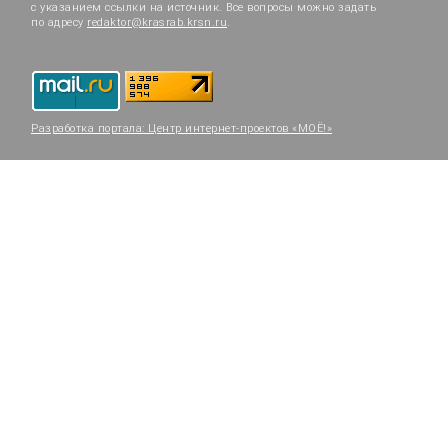
с указанием ссылки на источник. Все вопросы можно задать
по адресу
redaktor@krasrab.krsn.ru
.
Разработка портала:
Центр интернет-проектов «МОЁ!»