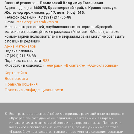
Главный редактор —
Павловский Владимир Евгеньевич.
Адрес редакции:
660075, Красноярский край, г. Красноярск, ул.
Железнодорожников, д. 17, пом. 9, оф. 615.
Телефон редакции:
+7 (391) 211-56-88
E-mail:
redaktor@krasrab.krsn.ru
Мнения авторов статей, опубликованных на портале «Красраб»,
материалов, размещённых в разделах «Мнения», «Молва», а также
комментариев пользователей к материалам сайта могут не совпадать
с позицией редакции.
Архив материалов
Подача рекламы:
+7 (391) 211-56-88
Подписка на новости:
RSS
«Красраб» в соцсетях:
«Телеграм»
,
«ВКонтакте»
,
«Одноклассники»
Карта сайта
Все новости
Правила общения
Политика конфиденциальности
Все права защищены. Любые материалы, размещённые на портале
«Красраб.ру» сотрудниками редакции, нештатными авторами
и читателями, являются объектами авторского права. Полное или
частичное использование материалов, размещённых на портале
«Красраб.ру», допускается только с письменного согласия редакции