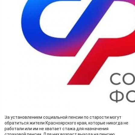
Поможем разобраться
02.04.2024 06:08
6792
С 1 апреля 2024 года отделение Социального фонда России
проиндексировало социальные пенсии и пенсии по
государственному пенсионному обеспечению на 7,5
процента.
В Красноярском крае пенсии по государственному
пенсионному обеспечению получают 87 696 человек, из них
получатели социальной пенсии – 84 655 человек.
Социальная пенсия не зависит от трудового стажа и
пенсионных баллов. Она может быть по старости, по
инвалидности, по случаю потери кормильца.
За установлением социальной пенсии по старости могут
обратиться жители Красноярского края, которые никогда не
работали или им не хватает стажа для назначения
страховой пенсии. Для них возраст выхода на пенсию