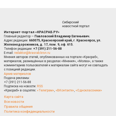
Сибирский
новостной портал
Интернет-портал «КРАСРАБ.РУ»
Главный редактор —
Павловский Владимир Евгеньевич.
Адрес редакции:
660075, Красноярский край, г. Красноярск, ул.
Железнодорожников, д. 17, пом. 9, оф. 615.
Телефон редакции:
+7 (391) 211-56-88
E-mail:
redaktor@krasrab.krsn.ru
Мнения авторов статей, опубликованных на портале «Красраб»,
материалов, размещённых в разделах «Мнения», «Молва», а также
комментариев пользователей к материалам сайта могут не совпадать
с позицией редакции.
Архив материалов
Подача рекламы:
+7 (391) 211-56-88
Подписка на новости:
RSS
«Красраб» в соцсетях:
«Телеграм»
,
«ВКонтакте»
,
«Одноклассники»
Карта сайта
Все новости
Правила общения
Политика конфиденциальности