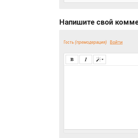
Напишите свой комм
Гость
(премодерация)
Войти