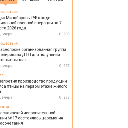
сшествия
ка Минобороны РФ о ходе
иальной военной операции на 7
ста 2026 года
, вчера
0
289
сшествия
расноярске организованная группа
ценировала ДТП для получения
аховых выплат
, вчера
0
257
ес
запретил производство продукции
яса птицы на первом этаже жилого
а
, вчера
0
233
ество
расноярской исправительной
нии № 17 состоялась церемония
косочетания