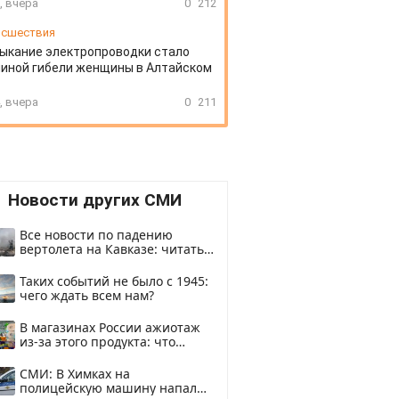
, вчера
0
212
сшествия
ыкание электропроводки стало
иной гибели женщины в Алтайском
, вчера
0
211
Новости других СМИ
Все новости по падению
вертолета на Кавказе: читать
здесь
Таких событий не было с 1945:
чего ждать всем нам?
В магазинах России ажиотаж
из-за этого продукта: что
купить?
СМИ: В Химках на
полицейскую машину напали