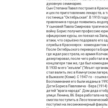
духовную семинарию.
Сын Степана Павел построил в Красно
и цех по приготовлению лекарств, а 
гостиница "Октябрьская". В 1910 году
правления в городе появились водоп
У сыновей Павла Смирнова трагическ
войну. Борис получил профессию юри
офицерские курсы, он поехал на Запа
атаки, что серьёзно подорвало его зд
службы в Красноярск - комендантом 
После Октябрьского переворота Бори
где ждал расстрела, но армия Колчак
дезертировал, после чего работал в 
концлагеря там же, где был комендан
В 1930-м его "изъяли" ("Изъят органа
стал валить лес в Кемчугском лагере
в Выжаэле (Коми). С 1947-го - ссылка
Воспоминания его были изданы в 1993
Дети Бориса Павловича - Вера (1914) 
детей "врага народа". Дом деда отоб
улице Ленина, 86. Вера работала на 
смогла поступить в Лесотехнический
поступил на лесоинженерный факульт