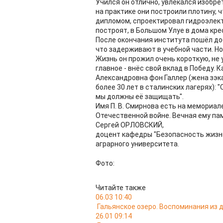
Учился он отлично, увлекался изобре
на практике они построили плотину, 
дипломом, спроектировал гидроэлектр
построят, в Большом Улуе в дома кре
После окончания института пошёл до
что задерживают в учебной части. Но 
Жизнь он прожил очень короткую, не 
главное - внёс свой вклад в Победу. 
Александровна фон Галлер (жена зэк
более 30 лет в сталинских лагерях): 
мы должны её защищать".
Имя П. В. Смирнова есть на мемориал
Отечественной войне. Вечная ему па
Сергей ОРЛОВСКИЙ,
доцент кафедры "Безопасность жизн
аграрного университета.
Фото:
Читайте также
06.03 10:40
Гальянское озеро. Воспоминания из
26.01 09:14