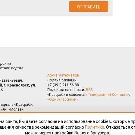
ирский
стной портал
Архив материалов
Подача рекламы:
 Евгеньевич.
+7 (391) 211-56-88
, г. Красноярск, ул.
Подписка на новости:
RSS
15.
«Красраб» в соцсетях:
«Телеграм»
,
«ВКонтакте»
,
«Одноклассники»
портале «Красраб»,
ия», «Молва»,
риалам сайта могут
на сайте, Вы даете согласие на использование cookies, которые 
ышения качества рекомендаций согласно
Политике
. Отказаться от
можно через настройки Вашего браузера.