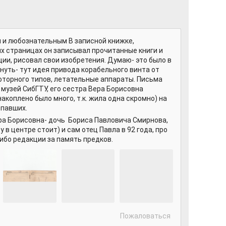
 и любознательным В записной книжке,
х страницах он записывал прочитанные книги и
ии, рисовал свои изобретения. Думаю- это было в
нуть- тут идея привода корабельного винта от
оторного типов, летательные аппараты. Письма
 музей СибГТУ, его сестра Вера Борисовна
акоплено было много, т.к. жила одна скромно) на
 павших.
ера Борисовна- дочь Бориса Павловича Смирнова,
 в центре стоит) и сам отец Павла в 92 года, про
ибо редакции за память предков.
Пожаловаться