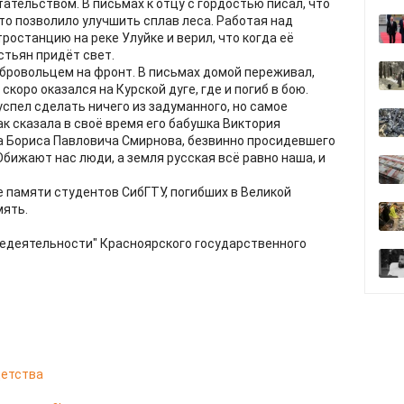
тательством. В письмах к отцу с гордостью писал, что
что позволило улучшить сплав леса. Работая над
останцию на реке Улуйке и верил, что когда её
стьян придёт свет.
бровольцем на фронт. В письмах домой переживал,
скоро оказался на Курской дуге, где и погиб в бою.
успел сделать ничего из задуманного, но самое
Как сказала в своё время его бабушка Виктория
а Бориса Павловича Смирнова, безвинно просидевшего
"Обижают нас люди, а земля русская всё равно наша, и
е памяти студентов СибГТУ, погибших в Великой
мять.
едеятельности" Красноярского государственного
 детства