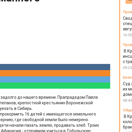
Прои
Свод
спец
авгу
16:53
Прои
В К
инс
стр
09:23
Бизн
Суд 
из м
дом
 задолго до нашего времени. Прапрадедом Павла
08:43
тепанов, крепостной крестьянин Воронежской
уехать в Сибирь.
Общ
 прокормить 16 детей с имеющегося земельного
В К
бернию, где свободной земли было немерено.
коло
дети начали пахать землю, продавать хлеб. Троих
бра
и Афанасия - отправили учиться в Тобольскую