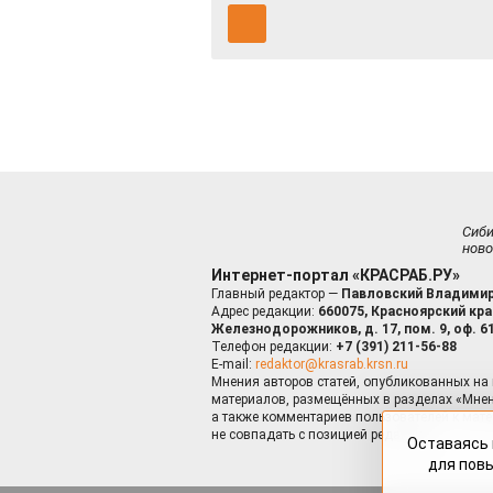
Сиб
ново
Интернет-портал «КРАСРАБ.РУ»
Главный редактор —
Павловский Владимир
Адрес редакции:
660075, Красноярский край
Железнодорожников, д. 17, пом. 9, оф. 6
Телефон редакции:
+7 (391) 211-56-88
E-mail:
redaktor@krasrab.krsn.ru
Мнения авторов статей, опубликованных на 
материалов, размещённых в разделах «Мнен
а также комментариев пользователей к мате
не совпадать с позицией редакции.
Оставаясь 
для пов