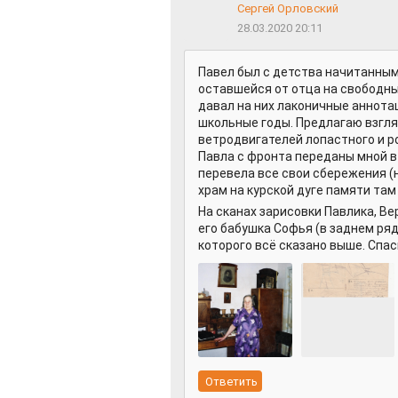
Сергей Орловский
28.03.2020 20:11
Павел был с детства начитанным
оставшейся от отца на свободны
давал на них лаконичные аннотац
школьные годы. Предлагаю взгля
ветродвигателей лопастного и р
Павла с фронта переданы мной в
перевела все свои сбережения (н
храм на курской дуге памяти там
На сканах зарисовки Павлика, В
его бабушка Софья (в заднем ряду
которого всё сказано выше. Спас