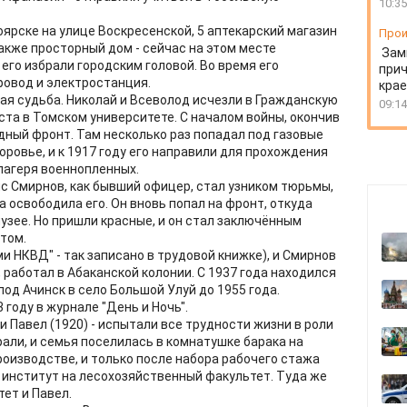
10:35
ярске на улице Воскресенской, 5 аптекарский магазин
Прои
также просторный дом - сейчас на этом месте
Зам
 его избрали городским головой. Во время его
прич
ровод и электростанция.
крае
ая судьба. Николай и Всеволод исчезли в Гражданскую
09:14
ста в Томском университете. С началом войны, окончив
дный фронт. Там несколько раз попадал под газовые
оровье, и к 1917 году его направили для прохождения
лагеря военнопленных.
с Смирнов, как бывший офицер, стал узником тюрьмы,
а освободила его. Он вновь попал на фронт, откуда
музее. Но пришли красные, и он стал заключённым
том.
ми НКВД" - так записано в трудовой книжке), и Смирнов
, работал в Абаканской колонии. С 1937 года находился
 под Ачинск в село Большой Улуй до 1955 года.
 году в журнале "День и Ночь".
и Павел (1920) - испытали все трудности жизни в роли
рали, и семья поселилась в комнатушке барака на
производстве, и только после набора рабочего стажа
 институт на лесохозяйственный факультет. Туда же
ет и Павел.