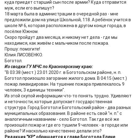
куда приедет старший сын после армии? Куда отправится
муж, если его выпишут?
18 марта была в администрации в очередной раз - мне
предложили дом на улице Школьной, 118. А ребёнок учится в
школе № 6, которая расположена в другом конце города, в
посёлке Южном.
Скоро пройдут два месяца, и никому нет дела - где мы
находимся, как живём с мальчиком после пожара.
Прошу: помогите!
Юлия ЛИСОВЕНКО.
Боготол.
Из сводки ГУ МЧС по Красноярскому краю:
"В 03:38 (мест.) 23.01.2020 г. в Боготольском районе, н. п.
Боготол произошло загорание жилого дома. В 04:15 (мест.)
пожар ликвидирован. На тушение пожара привлекалось 9
человек, 3 единицы техники".
Из этой скупой информации что-то понять трудно. Удивляют
и неточности, которые допускает государственная
структура. Город Боготол и Боготольский район - два разных
муниципальных образования. В районе есть свой "н. п." с
аналогичным названием - село Боготол. Так где всё же
произошёл пожар и где его тушили 9 человек - в городе или
районе? И насколько качественно делали это?
Редакция "КР" обращается к главе Боготола Елене