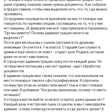
дали справку, сказали, какие нужны документы. Я их собрала
и предоставила, чтобы нам выделили хоть что-то, где можно
проживать.
Сотрудники соцзашиты не выезжали на место пожара, как
говорится, по горячим следам, сославшись на то, что у них
нет машины. 26 февраля они всё-таки приехали и поразились:
"Где вы живёте? Почему администрация ничего не
выделяет?"
Почти два месяца мы с сыном скитаемся по друзьям,
знакомым. Он учится в 7-м классе. Старший сын служит в
армии и ещё ничего не знает - отдаёт долг Родине, которая
даже не хочет нам помочь.
В городскую администрацию хожу почти каждый день. По
четвергам и пятницам у них нет приёма - идёт обработка
документов.
В администрации мне также сказали, что они выезжали на
место пожара и там всё сфотографировали. Я спросила -
почему при этом не оповестили меня? Они в ответ пожали
плечами. И добавили: "Когда мы приезжали, почему-то никто
не вышел".
А откуда я могла выйти, если всё сгорело, даже крыши нет?
Каждый день я встречаю сына со школы, и мы с ним вдвоём
думаем - к кому снова идти ночевать и где делать уроки? А