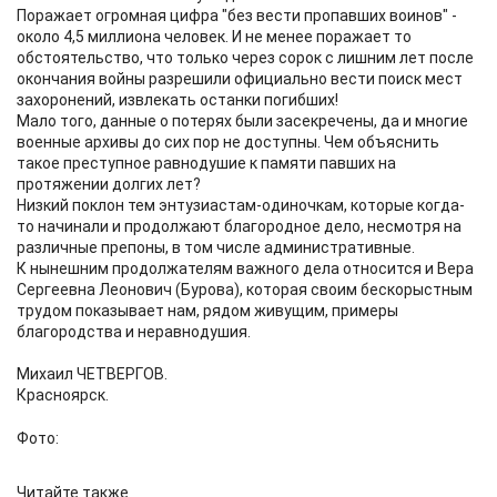
Поражает огромная цифра "без вести пропавших воинов" -
около 4,5 миллиона человек. И не менее поражает то
обстоятельство, что только через сорок с лишним лет после
окончания войны разрешили официально вести поиск мест
захоронений, извлекать останки погибших!
Мало того, данные о потерях были засекречены, да и многие
военные архивы до сих пор не доступны. Чем объяснить
такое преступное равнодушие к памяти павших на
протяжении долгих лет?
Низкий поклон тем энтузиастам-одиночкам, которые когда-
то начинали и продолжают благородное дело, несмотря на
различные препоны, в том числе административные.
К нынешним продолжателям важного дела относится и Вера
Сергеевна Леонович (Бурова), которая своим бескорыстным
трудом показывает нам, рядом живущим, примеры
благородства и неравнодушия.
Михаил ЧЕТВЕРГОВ.
Красноярск.
Фото:
Читайте также