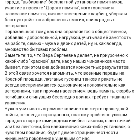
города, "выбивание" бесплатной установки памятников,
участие в проекте "Дорога памяти", изготовление и
написание памяток, личное посещение кладбищ, уборка и
благоустройство заброшенных могил, поиск родных
ветеранов.
Поражаешься тому, как она справляется с общественной,
добавлю - добровольной, нагрузкой, учитывая её занятость
на работе, семью - мужа и двоих детей, ну, и, как всегда,
множество бытовых проблем.
Заметьте: то, что Вера Сергеевна делает, не приурочено к
какой-либо "красной" дате, как у наших чиновников часто
бывает, при этом она добивается конкретных результатов.
В этой связи хочется напомнить, что военные парады на
Красной площади, лязганье гусениц танков и ракеты не
всегда воспринимаются однозначно и положительно как
ветеранами, так и прочим населением, ведь память, скорбь о
погибших и сгинувших бесследно воинах требует тишины и
уважения.
Нужно учитывать огромное количество жертв прошедшей
войны, не всегда оправданных, поэтому пройти по улицам
городов с портретами родных или без таковых, с ленточкой
или без ленточки, без навязывания каких-либо установок, с
чувством покаяния, будет демонстрацией честности
нынешнего поколения к ушедшим от нас.