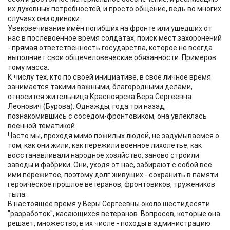
их духовных потребностей, и просто общение, ведь во многих
случаях они одиноки.
Увековечивание имён погибших на фронте или ушедших от
нас в послевоенное время солдатах, поиск мест захоронений
- прямая ответственность государства, которое не всегда
выполняет свои общечеловеческие обязанности. Примеров
тому масса.
К числу тех, кто по своей инициативе, в своё личное время
занимается такими важными, благородными делами,
относится жительница Красноярска Вера Сергеевна
Леонович (Бурова). Однажды, года три назад,
познакомившись с соседом-фронтовиком, она увлеклась
военной тематикой.
Часто мы, проходя мимо пожилых людей, не задумываемся о
том, как они жили, как пережили военное лихолетье, как
восстанавливали народное хозяйство, заново строили
заводы и фабрики. Они, уходя от нас, забирают с собой всё
ими пережитое, поэтому долг живущих - сохранить в памяти
героическое прошлое ветеранов, фронтовиков, тружеников
тыла.
В настоящее время у Веры Сергеевны около шестидесяти
"разработок", касающихся ветеранов. Вопросов, которые она
решает, множество, в их числе - походы в администрацию