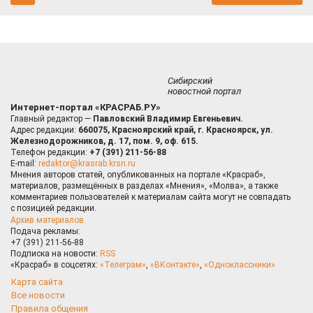
Сибирский
новостной портал
Интернет-портал «КРАСРАБ.РУ»
Главный редактор —
Павловский Владимир Евгеньевич.
Адрес редакции:
660075, Красноярский край, г. Красноярск, ул.
Железнодорожников, д. 17, пом. 9, оф. 615.
Телефон редакции:
+7 (391) 211-56-88
E-mail:
redaktor@krasrab.krsn.ru
Мнения авторов статей, опубликованных на портале «Красраб»,
материалов, размещённых в разделах «Мнения», «Молва», а также
комментариев пользователей к материалам сайта могут не совпадать
с позицией редакции.
Архив материалов
Подача рекламы:
+7 (391) 211-56-88
Подписка на новости:
RSS
«Красраб» в соцсетях:
«Телеграм»
,
«ВКонтакте»
,
«Одноклассники»
Карта сайта
Все новости
Правила общения