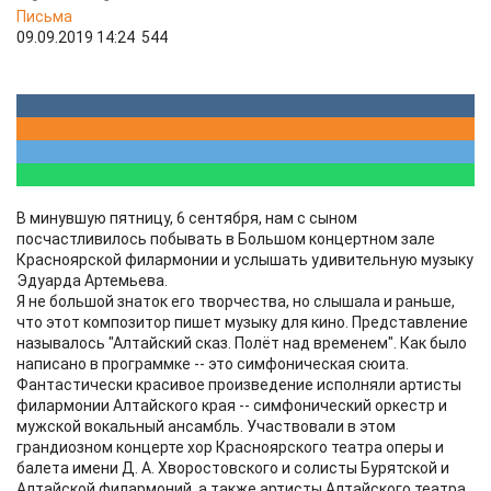
Письма
09.09.2019 14:24
544
В минувшую пятницу, 6 сентября, нам с сыном
посчастливилось побывать в Большом концертном зале
Красноярской филармонии и услышать удивительную музыку
Эдуарда Артемьева.
Я не большой знаток его творчества, но слышала и раньше,
что этот композитор пишет музыку для кино. Представление
называлось "Алтайский сказ. Полёт над временем". Как было
написано в программке -- это симфоническая сюита.
Фантастически красивое произведение исполняли артисты
филармонии Алтайского края -- симфонический оркестр и
мужской вокальный ансамбль. Участвовали в этом
грандиозном концерте хор Красноярского театра оперы и
балета имени Д. А. Хворостовского и солисты Бурятской и
Алтайской филармоний, а также артисты Алтайского театра