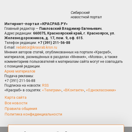
Сибирский
новостной портал
Интернет-портал «КРАСРАБ.РУ»
Главный редактор —
Павловский Владимир Евгеньевич.
Адрес редакции:
660075, Красноярский край, г. Красноярск, ул.
Железнодорожников, д. 17, пом. 9, оф. 615.
Телефон редакции:
+7 (391) 211-56-88
E-mail:
redaktor@krasrab.krsn.ru
Мнения авторов статей, опубликованных на портале «Красраб»,
материалов, размещённых в разделах «Мнения», «Молва», а также
комментариев пользователей к материалам сайта могут не совпадать
с позицией редакции.
Архив материалов
Подача рекламы:
+7 (391) 211-56-88
Подписка на новости:
RSS
«Красраб» в соцсетях:
«Телеграм»
,
«ВКонтакте»
,
«Одноклассники»
Карта сайта
Все новости
Правила общения
Политика конфиденциальности