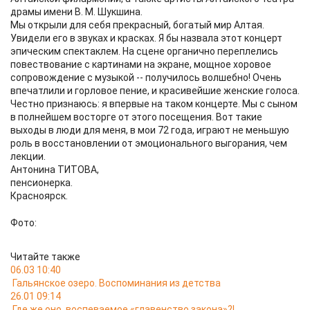
драмы имени В. М. Шукшина.
Мы открыли для себя прекрасный, богатый мир Алтая.
Увидели его в звуках и красках. Я бы назвала этот концерт
эпическим спектаклем. На сцене органично переплелись
повествование с картинами на экране, мощное хоровое
сопровождение с музыкой -- получилось волшебно! Очень
впечатлили и горловое пение, и красивейшие женские голоса.
Честно признаюсь: я впервые на таком концерте. Мы с сыном
в полнейшем восторге от этого посещения. Вот такие
выходы в люди для меня, в мои 72 года, играют не меньшую
роль в восстановлении от эмоционального выгорания, чем
лекции.
Антонина ТИТОВА,
пенсионерка.
Красноярск.
Фото:
Читайте также
06.03 10:40
Гальянское озеро. Воспоминания из детства
26.01 09:14
Где же оно, воспеваемое «главенство закона»?!