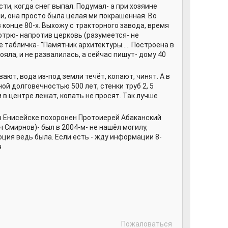
и, когда снег выпал. Подумал- а при хозяине
и, она просто была целая ми покрашенная. Во
конце 80-х. Выхожу с тракторного завода, время
отрю- напротив церковь (разумеется- не
 табличка- "Памятник архитектуры..... Построена в
тояла, и не развалилась, а сейчас пишут- дому 40
ют, вода из-под земли течёт, копают, чинят. А в
ой долговечностью 500 лет, стенки труб 2, 5
и в центре лежат, копать не просят. Так лучше
а в Енисейске похоронен Протоиерей Абаканский
 Смирнов)- был в 2004-м- не нашёл могилу,
ция ведь была. Если есть - жду информации 8-
ч
Пожаловаться