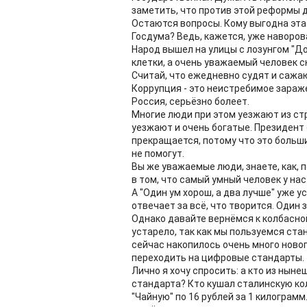
заметить, что против этой реформы дв
Остаются вопросы. Кому выгодна эта
Госдума? Ведь, кажется, уже наворова
Народ вышел на улицы с лозунгом "Дол
клетки, а очень уважаемый человек ск
Считай, что ежедневно судят и сажаю
Коррупция - это неистребимое зараж
Россия, серьёзно болеет.
Многие люди при этом уезжают из ст
уезжают и очень богатые. Президент с
прекращается, потому что это боль
не помогут.
Вы же уважаемые люди, знаете, как, 
в том, что самый умный человек у нас
А "Один ум хорош, а два лучше" уже 
отвечает за всё, что творится. Один з
Однако давайте вернёмся к колбасно
устарело, так как мы пользуемся ста
сейчас накопилось очень много новог
переходить на цифровые стандарты.
Лично я хочу спросить: а кто из нын
стандарта? Кто кушал сталинскую кол
"Чайную" по 16 рублей за 1 килограм