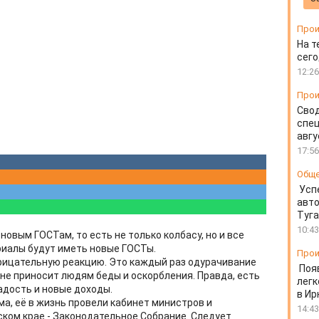
Прои
На т
сего
12:26
Прои
Свод
спец
авгу
17:56
Общ
Усп
авто
Туг
10:43
 новым ГОСТам, то есть не только колбасу, но и все
риалы будут иметь новые ГОСТы.
Прои
рицательную реакцию. Это каждый раз одурачивание
Поя
не приносит людям беды и оскорбления. Правда, есть
легк
адость и новые доходы.
в Ир
а, её в жизнь провели кабинет министров и
14:43
ском крае - Законодательное Собрание. Следует