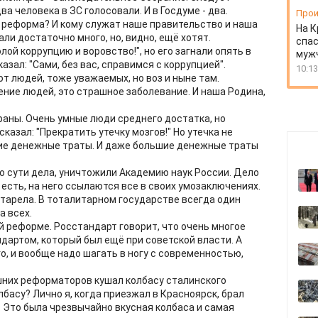
а человека в ЗС голосовали. И в Госдуме - два.
Прои
 реформа? И кому служат наше правительство и наша
На К
ли достаточно много, но, видно, ещё хотят.
спас
ой коррупцию и воровство!", но его загнали опять в
муж
азал: "Сами, без вас, справимся с коррупцией".
10:13
т людей, тоже уважаемых, но воз и ныне там.
ение людей, это страшное заболевание. И наша Родина,
раны. Очень умные люди среднего достатка, но
казал: "Прекратить утечку мозгов!" Но утечка не
шие денежные траты. И даже большие денежные траты
по сути дела, уничтожили Академию наук России. Дело
 есть, на него ссылаются все в своих умозаключениях.
устарела. В тоталитарном государстве всегда один
а всех.
й реформе. Росстандарт говорит, что очень многое
ндартом, который был ещё при советской власти. А
о, и вообще надо шагать в ногу с современностью,
ешних реформаторов кушал колбасу сталинского
басу? Лично я, когда приезжал в Красноярск, брал
м. Это была чрезвычайно вкусная колбаса и самая