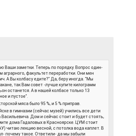
ю Ваши заметки. Теперь по порядку. Вопрос один-
м аграрного, факультет переработки. Они мен
ч. А Вы колбасу едите?" Да, беру иногда. "Мы
акане, так Вам совет -лучше купите килограмм
ьон останется. А в нашей колбасе только 13
ое и пустое".
торской мяса было 95 %, и 5 % приправ.
ске в гимназии (сейчас музей) учились все дети
 Васильевича. Дом и сейчас стоит и будет стоять,
ьмите дома Гадаловых в Красноярске. ЦУМ стоит
АУ) читаю лекцию весной, с потолка вода каплет. В
л- почему такое. Ответили- да мы забыли