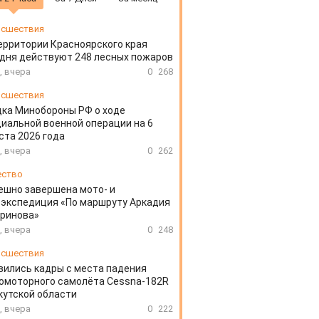
сшествия
ерритории Красноярского края
дня действуют 248 лесных пожаров
, вчера
0
268
сшествия
ка Минобороны РФ о ходе
иальной военной операции на 6
ста 2026 года
, вчера
0
262
ество
ешно завершена мото- и
экспедиция «По маршруту Аркадия
аринова»
, вчера
0
248
сшествия
вились кадры с места падения
омоторного самолёта Cessna-182R
кутской области
, вчера
0
222