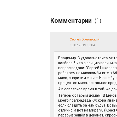
Комментарии
(1)
Сергей Орловский
18.07.2019 13:04
Владимир. С удовольствием чита
колбаса. Читаю лекцию заочника
вопрос задали: "Сергей Николаеви
работаем на мясокомбинате в Аб
мяса, сварите и ешьте. И ещё бул
процентов мяса, остальное вредн
А в советское время в той-же док
Теперь к старым домам. В Енисей
моего прапрадеда Кускова Ивана
если следить за ним будут. Воз
отлично, а вот на Мира 90 (КрасГ
перерыв зашёл в деканат, спроси