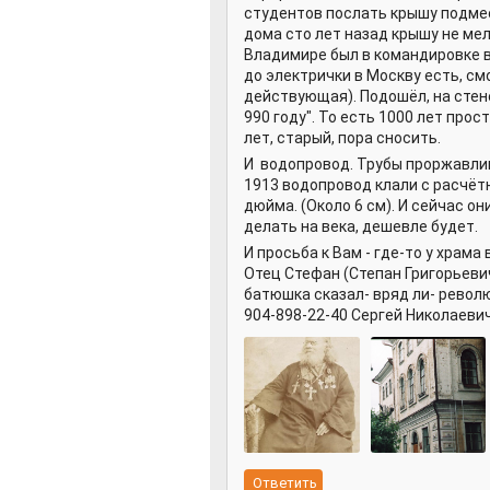
студентов послать крышу подмест
дома сто лет назад крышу не мел
Владимире был в командировке в 
до электрички в Москву есть, см
действующая). Подошёл, на стене
990 году". То есть 1000 лет прос
лет, старый, пора сносить.
И водопровод. Трубы проржавлива
1913 водопровод клали с расчётн
дюйма. (Около 6 см). И сейчас он
делать на века, дешевле будет.
И просьба к Вам - где-то у храм
Отец Стефан (Степан Григорьевич
батюшка сказал- вряд ли- револю
904-898-22-40 Сергей Николаеви