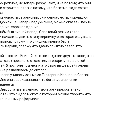
м режиме, их теперь разрушают, и не потому, что они
и строительства, а потому, что богатые люди хотят
од.
ам монастырь женский, он и сейчас есть, и монашки
едучилище. Теперь педучилище, можно сказать, почти
здание, хорошее здание.
 нём был пивной завод. Советский режим хотел
и начали крушить стену кирпичную, которая окружала
пились, потому что слишком крепка была
ли церкви, потому что давно понятно стало, кто
ой высоте в Енисейске стоит здание двухэтажное, а на
-х годах прошлого столетия, и говорит, что до этой
ей. Я постоял под ней, и это было выше моей головы
 не развалилось до сих пор.
мназии училась моя мама Екатерина Ивановна Спевак
 Мне она рассказывала, что богатые девчонки
еднее их.
Они, богатые, и сейчас такие же - презрительно
ота - это быдло и скот, с которым можно творить что
есконечными реформами.