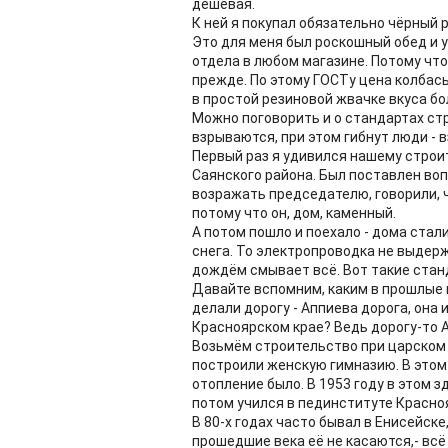
дешёвая.
К ней я покупал обязательно чёрный рж
Это для меня был роскошный обед и 
отдела в любом магазине. Потому что н
прежде. По этому ГОСТу цена колбасы
в простой резиновой жвачке вкуса бо
Можно поговорить и о стандартах ст
взрываются, при этом гибнут люди - в
Первый раз я удивился нашему строит
Саянского района. Был поставлен воп
возражать председателю, говорили, ч
потому что он, дом, каменный.
А потом пошло и поехало - дома стал
снега. То электропроводка не выдерж
дождём смывает всё. Вот такие стан
Давайте вспомним, каким в прошлые 
делали дорогу - Аппиева дорога, она 
Красноярском крае? Ведь дорогу-то А
Возьмём строительство при царском 
построили женскую гимназию. В этом 
отопление было. В 1953 году в этом з
потом учился в пединституте Красно
В 80-х годах часто бывал в Енисейске,
прошедшие века её не касаются,- всё 