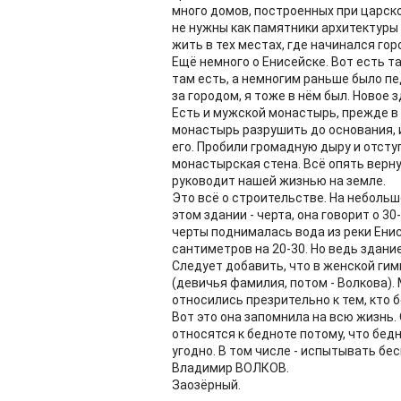
много домов, построенных при царско
не нужны как памятники архитектуры 
жить в тех местах, где начинался гор
Ещё немного о Енисейске. Вот есть т
там есть, а немногим раньше было п
за городом, я тоже в нём был. Новое 
Есть и мужской монастырь, прежде в
монастырь разрушить до основания, 
его. Пробили громадную дыру и отсту
монастырская стена. Всё опять верну
руководит нашей жизнью на земле.
Это всё о строительстве. На небольш
этом здании - черта, она говорит о 30
черты поднималась вода из реки Енис
сантиметров на 20-30. Но ведь здание
Следует добавить, что в женской ги
(девичья фамилия, потом - Волкова).
относились презрительно к тем, кто б
Вот это она запомнила на всю жизнь. 
относятся к бедноте потому, что бедн
угодно. В том числе - испытывать б
Владимир ВОЛКОВ.
Заозёрный.