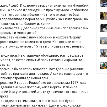
аной хлеб. И ко всему этому - стакан чая на 4 копейки.
ужин. А сейчас я равнодушно прохожу мимо колбасного
ет того запаха и более - нет того вкуса, что был
 переваливает порой за 500 рублей за 1 килограмм, но
льше, чем в колбасном изделии.
роительства. Довольно странные они - постройки сами
зрослые и много детей.
ельству на колхозном собрании в колхозе "Борец"
рос о списании каменного дома. Колхозники стали
то этому дому всего 15 лет и списывать его нельзя,
и рушиться. На стадионах обрушиваются потолки от
ивает, то ветер сильный валит столбы и крыши, то
дарты.
времена было строительство. Вот древние римляне
и сейчас пригодна для поездок. А как же наши дороги, в
ппиеву строили до новой эры.
режиме. В городе Енисейске до революции 1917 года
здании высокие потолки, как в церкви. И печное
дании был учительский институт, лично я его окончил, а
ярска.
 заходил в ту гимназию, а она стоит, как будто
такая же красивая, как новая. Да и в Красноярске