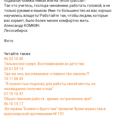
подвалах-бомжатниках или на теплотрассах?
Так что учитесь, господа чиновники, работать головой, а не
только руками и языком. Ими-то большинство из вас хорошо
научились владеть! Работайте так, чтобы людям, которые
вас кормят, было более-менее комфортно жить.
Александр КОМКИН.
Лесосибирск.
Фото:
Читайте также
06.03 10:40
Гальянское озеро. Воспоминания из детства
26.01 09:14
Где же оно, воспеваемое «главенство закона»?!
10.11 08:43
"Я полностью подхожу для работы своей мечты, но
неожиданно получил отказ"
07.10 10:47
Общественная работа - время, потраченное зря?
06.10 15:17
Ветераны "Боевого братства" провели Уроки мужества в
красноярской прогимназии № 131