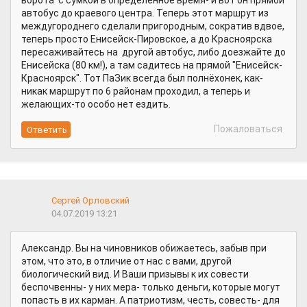
ворота с сумкой в определенное время- и вот он прямой
автобус до краевого центра. Теперь этот маршрут из
междугороднего сделали пригородным, сократив вдвое,
теперь просто Енисейск-Пировское, а до Красноярска
пересаживайтесь на другой автобус, либо доезжайте до
Енисейска (80 км!), а там садитесь на прямой "Енисейск-
Красноярск". Тот ПаЗик всегда был полнёхонек, как-
никак маршрут по 6 районам проходил, а теперь и
желающих-то особо нет ездить.
Пожаловаться
Сергей Орловский
04.07.2019 13:21
Александр. Вы на чиновников обижаетесь, забыв при
этом, что это, в отличие от нас с вами, другой
биологический вид. И Ваши призывы к их совести
беспочвенны- у них мера- только деньги, которые могут
попасть в их карман. А патриотизм, честь, совесть- для