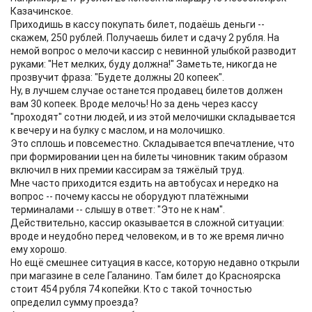
Казачинское.
Приходишь в кассу покупать билет, подаёшь деньги --
скажем, 250 рублей. Получаешь билет и сдачу 2 рубля. На
немой вопрос о мелочи кассир с невинной улыбкой разводит
руками: "Нет мелких, буду должна!" Заметьте, никогда не
прозвучит фраза: "Будете должны 20 копеек".
Ну, в лучшем случае останется продавец билетов должен
вам 30 копеек. Вроде мелочь! Но за день через кассу
"проходят" сотни людей, и из этой мелочишки складывается
к вечеру и на булку с маслом, и на молочишко.
Это сплошь и повсеместно. Складывается впечатление, что
при формировании цен на билеты чиновник таким образом
включил в них премии кассирам за тяжёлый труд.
Мне часто приходится ездить на автобусах и нередко на
вопрос -- почему кассы не оборудуют платёжными
терминалами -- слышу в ответ: "Это не к нам".
Действительно, кассир оказывается в сложной ситуации:
вроде и неудобно перед человеком, и в то же время лично
ему хорошо.
Но ещё смешнее ситуация в кассе, которую недавно открыли
при магазине в селе Галанино. Там билет до Красноярска
стоит 454 рубля 74 копейки. Кто с такой точностью
определил сумму проезда?