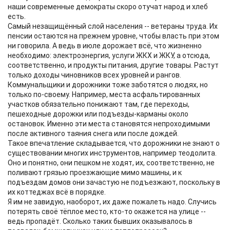
наши современные демократы скоро отучат народ и хлеб
есть.
Самый незащищённый слой населения -- ветераны труда. Их
пенсии остаются на прежнем уровне, чтобы власть при этом
ни говорила. А ведь в июле дорожает всё, что жизненно
необходимо: электроэнергия, услуги ЖКХ и ЖКУ, а отсюда,
соответственно, и продукты питания, другие товары. Растут
только доходы чиновников всех уровней и рангов.
Коммунальщики и дорожники тоже заботятся о людях, но
только по-своему. Например, места асфальтированных
участков обязательно понижают там, где переходы,
пешеходные дорожки или подъезды-карманы около
остановок. Именно эти места становятся непроходимыми
после активного таяния снега или после дождей.
Такое впечатление складывается, что дорожники не знают о
существовании многих инструментов, например теодолита.
Оно и понятно, они пешком не ходят, их, соответственно, не
поливают грязью проезжающие мимо машины, и к
подъездам домов они зачастую не подъезжают, поскольку в
их коттеджах всё в порядке.
Я им не завидую, наоборот, их даже пожалеть надо. Случись
потерять своё тёплое место, кто-то окажется на улице --
ведь пропадёт. Сколько таких бывших оказывалось в