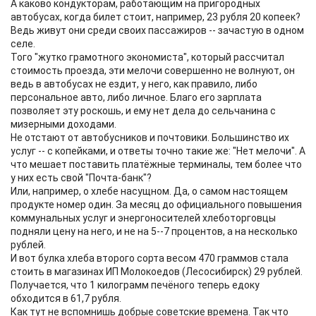
А каково кондукторам, работающим на пригородных
автобусах, когда билет стоит, например, 23 рубля 20 копеек?
Ведь живут они среди своих пассажиров -- зачастую в одном
селе.
Того "жутко грамотного экономиста", который рассчитал
стоимость проезда, эти мелочи совершенно не волнуют, он
ведь в автобусах не ездит, у него, как правило, либо
персональное авто, либо личное. Благо его зарплата
позволяет эту роскошь, и ему нет дела до сельчанина с
мизерными доходами.
Не отстают от автобусников и почтовики. Большинство их
услуг -- с копейками, и ответы точно такие же: "Нет мелочи". А
что мешает поставить платёжные терминалы, тем более что
у них есть свой "Почта-банк"?
Или, например, о хлебе насущном. Да, о самом настоящем
продукте номер один. За месяц до официального повышения
коммунальных услуг и энергоносителей хлеботорговцы
подняли цену на него, и не на 5--7 процентов, а на несколько
рублей.
И вот булка хлеба второго сорта весом 470 граммов стала
стоить в магазинах ИП Молокоедов (Лесосибирск) 29 рублей.
Получается, что 1 килограмм печёного теперь едоку
обходится в 61,7 рубля.
Как тут не вспомнишь добрые советские времена. Так что