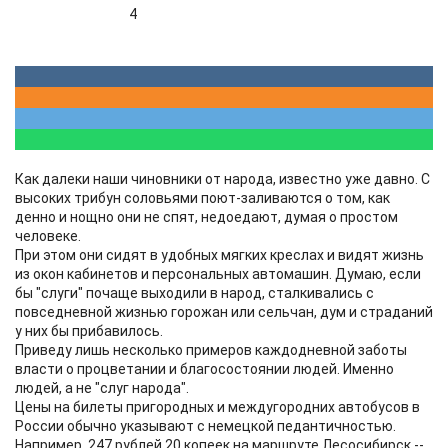
4
Как далеки наши чиновники от народа, известно уже давно. С
высоких трибун соловьями поют-заливаются о том, как
денно и нощно они не спят, недоедают, думая о простом
человеке.
При этом они сидят в удобных мягких креслах и видят жизнь
из окон кабинетов и персональных автомашин. Думаю, если
бы "слуги" почаще выходили в народ, сталкивались с
повседневной жизнью горожан или сельчан, дум и страданий
у них бы прибавилось.
Приведу лишь несколько примеров каждодневной заботы
власти о процветании и благосостоянии людей. Именно
людей, а не "слуг народа".
Цены на билеты пригородных и междугородних автобусов в
России обычно указывают с немецкой педантичностью.
Например, 247 рублей 20 копеек на маршруте Лесосибирск --