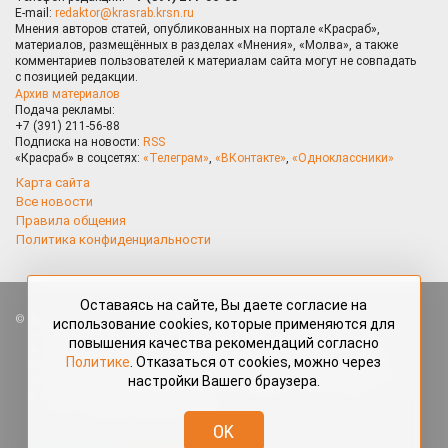
E-mail:
redaktor@krasrab.krsn.ru
Мнения авторов статей, опубликованных на портале «Красраб»,
материалов, размещённых в разделах «Мнения», «Молва», а также
комментариев пользователей к материалам сайта могут не совпадать
с позицией редакции.
Архив материалов
Подача рекламы:
+7 (391) 211-56-88
Подписка на новости:
RSS
«Красраб» в соцсетях:
«Телеграм»
,
«ВКонтакте»
,
«Одноклассники»
Карта сайта
Все новости
Правила общения
Политика конфиденциальности
Оставаясь на сайте, Вы даете согласие на
Все права защищены. Любые материалы, размещённые на портале
использование cookies, которые применяются для
«Красраб.ру» сотрудниками редакции, нештатными авторами
повышения качества рекомендаций согласно
и читателями, являются объектами авторского права. Полное или
Политике
. Отказаться от cookies, можно через
частичное использование материалов, размещённых на портале
настройки Вашего браузера.
«Красраб.ру», допускается только с письменного согласия редакции
с указанием ссылки на источник. Все вопросы можно задать
по адресу
redaktor@krasrab.krsn.ru
.
OK