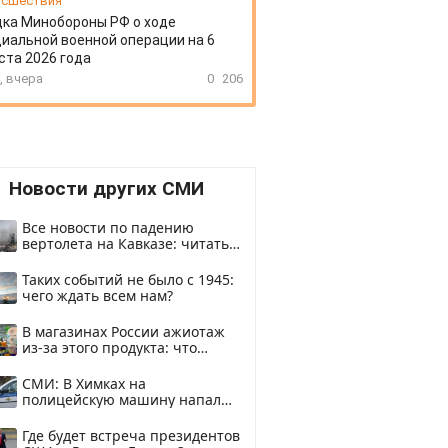
сшествия
ка Минобороны РФ о ходе
иальной военной операции на 6
ста 2026 года
, вчера
0
206
Новости других СМИ
Все новости по падению
вертолета на Кавказе: читать
здесь
Таких событий не было с 1945:
чего ждать всем нам?
В магазинах России ажиотаж
из-за этого продукта: что
купить?
СМИ: В Химках на
полицейскую машину напали
и подожгли.
Где будет встреча президентов