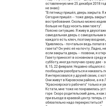
оставленную мне 25 декабря 2018 го
не знаю):
"В пятницу пришёл, дверь закрыта. Я 
Сегодня пришёл -- тоже дверь закрыт
востребования. Сколько можно издева
больше не буду носить вам газету".
Поясню ситуацию. Я живу в двухэтажн
самодельная дверь с самодельным зам
каждого есть ключ, поэтому входная 
Удивляюсь - почтальон ведь попал в 
газета? Он унёс её на почту. Ладно, 
если закрыта дверь -- позвони, я откр
Газету приносят в основном в среду и 
субботу, иногда получаю сразу две - 
8, 15, 22 февраля. Недавно общался 
пообещали разобраться и наказать по
Я интересовался у друзей своих, с ко
Они живут в Кировском районе, а я в 
"Красноярского рабочего" только и у
Кстати, мне тоже не понравилась уст
горе. Скоро родительский день, и как
при въезде в краевой центр теперь с
обязательно надо перекреститься?