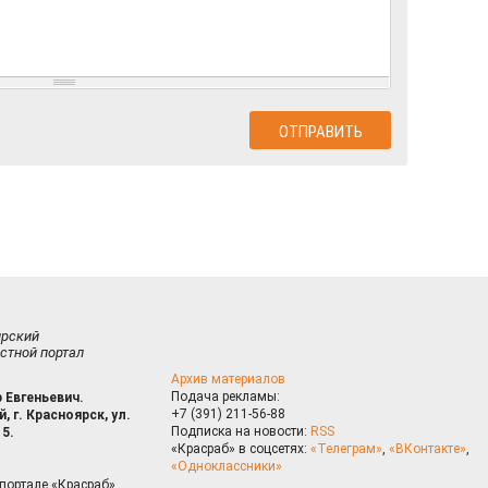
ирский
стной портал
Архив материалов
Подача рекламы:
 Евгеньевич.
+7 (391) 211-56-88
, г. Красноярск, ул.
Подписка на новости:
RSS
15.
«Красраб» в соцсетях:
«Телеграм»
,
«ВКонтакте»
,
«Одноклассники»
портале «Красраб»,