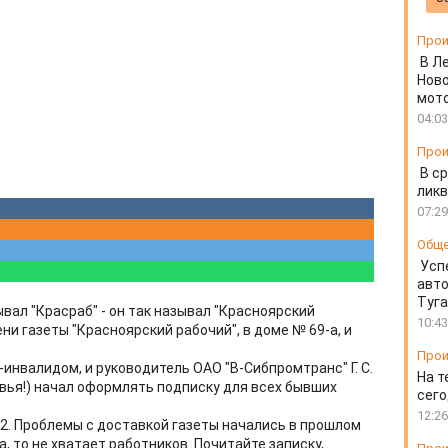
Прои
В Л
Ново
мот
04:03
Прои
В ср
ликв
07:29
Общ
Усп
авто
Туг
вал "Красраб" - он так называл "Красноярский
10:43
ни газеты "Красноярский рабочий", в доме № 69-а, и
Прои
инвалидом, и руководитель ОАО "В-Сибпромтранс" Г. С.
На т
овья!) начал оформлять подписку для всех бывших
сего
12:26
 2. Проблемы с доставкой газеты начались в прошлом
та, то не хватает работников. Почитайте записку,