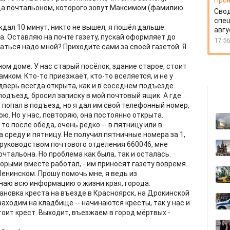
Прои
да почтальоном, которого зовут Максимом (фамилию
Свод
спец
ждал 10 минут, никто не вышел, я пошёл дальше.
авгу
а. Оставляю на почте газету, пускай оформляет до
17:56
ться надо мной? Приходите сами за своей газетой. Я
ом доме. У нас старый посёлок, здание старое, стоит
ком. Кто-то приезжает, кто-то вселяется, и не у
дверь всегда открыта, как и в соседнем подъезде.
подъезд, бросил записку в мой почтовый ящик. А где
не попал в подъезд, но я дал им свой телефонный номер,
ою. Но у нас, повторяю, она постоянно открыта.
то после обеда, очень редко -- в пятницу или в
за среду и пятницу. Не получил пятничные номера за 1,
с руководством почтового отделения 660046, мне
чтальона. Но проблема как была, так и осталась.
торыми вместе работал, - им приносят газету вовремя.
Ленинском. Прошу помочь мне, я ведь из
знаю всю информацию о жизни края, города.
ановка креста на въезде в Красноярск, на Дрокинской
 заходим на кладбище -- начинаются кресты, так у нас и
тоит крест. Выходит, въезжаем в город мёртвых -