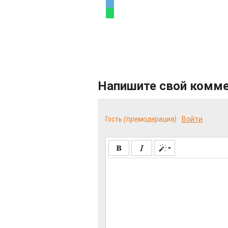
Напишите свой комм
Гость
(премодерация)
Войти