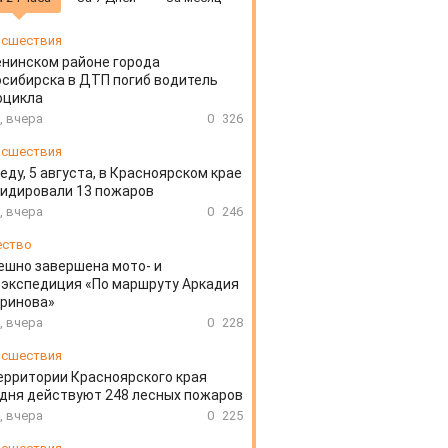
сшествия
енинском районе города
сибирска в ДТП погиб водитель
оцикла
, вчера
0
326
сшествия
еду, 5 августа, в Красноярском крае
идировали 13 пожаров
, вчера
0
246
ество
ешно завершена мото- и
экспедиция «По маршруту Аркадия
аринова»
, вчера
0
228
сшествия
ерритории Красноярского края
дня действуют 248 лесных пожаров
, вчера
0
225