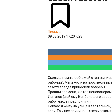
Письма
09.03.2019 17:20
628
Сколько помню себя, мой отец выписы
рабочий". Мы и жили на проспекте име
газету всегда приносили вовремя.
Прошли времена, я стал пенсионером-
Лапунов (дай ему Бог большого здор
работников предприятия.
Сейчас я живу на улице Квартальной,
году. То у них причина -- дверь закры