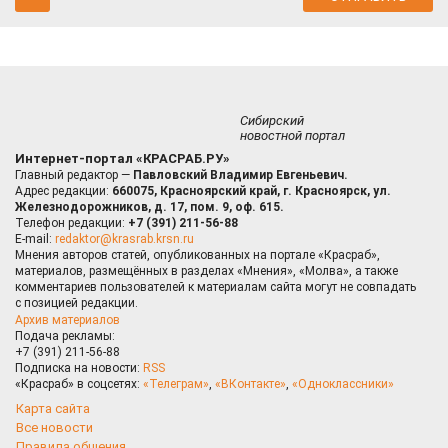
Сибирский
новостной портал
Интернет-портал «КРАСРАБ.РУ»
Главный редактор —
Павловский Владимир Евгеньевич.
Адрес редакции:
660075, Красноярский край, г. Красноярск, ул.
Железнодорожников, д. 17, пом. 9, оф. 615.
Телефон редакции:
+7 (391) 211-56-88
E-mail:
redaktor@krasrab.krsn.ru
Мнения авторов статей, опубликованных на портале «Красраб»,
материалов, размещённых в разделах «Мнения», «Молва», а также
комментариев пользователей к материалам сайта могут не совпадать
с позицией редакции.
Архив материалов
Подача рекламы:
+7 (391) 211-56-88
Подписка на новости:
RSS
«Красраб» в соцсетях:
«Телеграм»
,
«ВКонтакте»
,
«Одноклассники»
Карта сайта
Все новости
Правила общения