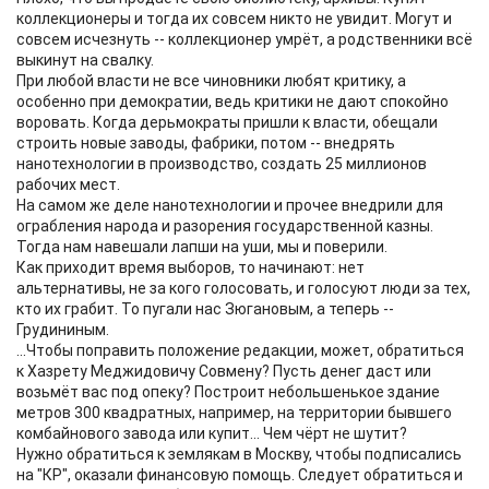
коллекционеры и тогда их совсем никто не увидит. Могут и
совсем исчезнуть -- коллекционер умрёт, а родственники всё
выкинут на свалку.
При любой власти не все чиновники любят критику, а
особенно при демократии, ведь критики не дают спокойно
воровать. Когда дерьмократы пришли к власти, обещали
строить новые заводы, фабрики, потом -- внедрять
нанотехнологии в производство, создать 25 миллионов
рабочих мест.
На самом же деле нанотехнологии и прочее внедрили для
ограбления народа и разорения государственной казны.
Тогда нам навешали лапши на уши, мы и поверили.
Как приходит время выборов, то начинают: нет
альтернативы, не за кого голосовать, и голосуют люди за тех,
кто их грабит. То пугали нас Зюгановым, а теперь --
Грудининым.
...Чтобы поправить положение редакции, может, обратиться
к Хазрету Меджидовичу Совмену? Пусть денег даст или
возьмёт вас под опеку? Построит небольшенькое здание
метров 300 квадратных, например, на территории бывшего
комбайнового завода или купит... Чем чёрт не шутит?
Нужно обратиться к землякам в Москву, чтобы подписались
на "КР", оказали финансовую помощь. Следует обратиться и