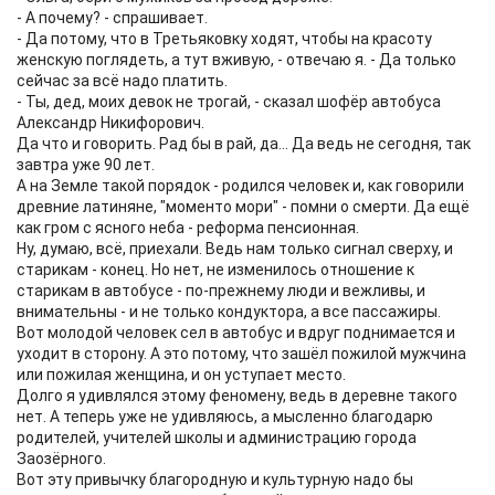
- А почему? - спрашивает.
- Да потому, что в Третьяковку ходят, чтобы на красоту
женскую поглядеть, а тут вживую, - отвечаю я. - Да только
сейчас за всё надо платить.
- Ты, дед, моих девок не трогай, - сказал шофёр автобуса
Александр Никифорович.
Да что и говорить. Рад бы в рай, да... Да ведь не сегодня, так
завтра уже 90 лет.
А на Земле такой порядок - родился человек и, как говорили
древние латиняне, "моменто мори" - помни о смерти. Да ещё
как гром с ясного неба - реформа пенсионная.
Ну, думаю, всё, приехали. Ведь нам только сигнал сверху, и
старикам - конец. Но нет, не изменилось отношение к
старикам в автобусе - по-прежнему люди и вежливы, и
внимательны - и не только кондуктора, а все пассажиры.
Вот молодой человек сел в автобус и вдруг поднимается и
уходит в сторону. А это потому, что зашёл пожилой мужчина
или пожилая женщина, и он уступает место.
Долго я удивлялся этому феномену, ведь в деревне такого
нет. А теперь уже не удивляюсь, а мысленно благодарю
родителей, учителей школы и администрацию города
Заозёрного.
Вот эту привычку благородную и культурную надо бы