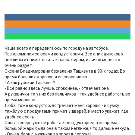
Чаще всего я передвигаюсь по городу на автобусе.
Познакомился со всеми кондукторами. Все они одинаково
вежливы и внимательны к пассажирам, и лично меня это
очень радует.
Оксана Владимировна бежала из Ташкента в 90-х годах. Во
время больших морозов я её спрашиваю:
- А как русский Ташкент?
- Всё равно здесь лучше, спокойнее, - отвечает она.
А рукавички-то у них без пальчиков - так удобнее работать во
время морозов.
Люба, тоже кондуктор, встречает меня хорошо - и сумку
тяжёлую с продуктами примет у дверей, и место укажет, где
удобнее сесть.
Ольга теперь уже не работает кондуктором, а во время
большой жары была она в таком неглиже, что дальше некуда.
- Ольга, бери с мужиков за проезд дороже!