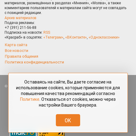
материалов, размещённых в разделах «Мнения», «Молва», а также
комментариев пользователей к материалам сайта могут не совпадать
с позицией редакции.
Архив материалов
Подача рекламы:
+7 (391) 211-56-88
Подписка на новости:
RSS
«Красраб» в соцсетях:
«Телеграм»
,
«ВКонтакте»
,
«Одноклассники»
Карта сайта
Все новости
Правила общения
Политика конфиденциальности
Оставаясь на сайте, Вы даете согласие на
Все права защищены. Любые материалы, размещённые на портале
использование cookies, которые применяются для
«Красраб.ру» сотрудниками редакции, нештатными авторами
повышения качества рекомендаций согласно
и читателями, являются объектами авторского права. Полное или
Политике
. Отказаться от cookies, можно через
частичное использование материалов, размещённых на портале
настройки Вашего браузера.
«Красраб.ру», допускается только с письменного согласия редакции
с указанием ссылки на источник. Все вопросы можно задать
по адресу
redaktor@krasrab.krsn.ru
.
OK