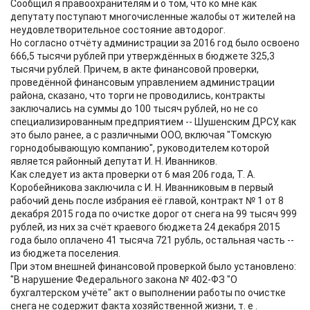
Сообщил я правоохранителям и о том, что ко мне как
депутату поступают многочисленные жалобы от жителей на
неудовлетворительное состояние автодорог.
Но согласно отчёту администрации за 2016 год было освоено
666,5 тысячи рублей при утверждённых в бюджете 325,3
тысячи рублей. Причем, в акте финансовой проверки,
проведённой финансовым управлением администрации
района, сказано, что торги не проводились, контракты
заключались на суммы до 100 тысяч рублей, но не со
специализированным предприятием -- Шушенским ДРСУ, как
это было ранее, а с различными ООО, включая "Томскую
горнодобывающую компанию", руководителем которой
является районный депутат И. Н. Иванников.
Как следует из акта проверки от 6 мая 206 года, Т. А.
Коробейникова заключила с И. Н. Иванниковым в первый
рабочий день после избрания её главой, контракт № 1 от 8
декабря 2015 года по очистке дорог от снега на 99 тысяч 999
рублей, из них за счёт краевого бюджета 24 декабря 2015
года было оплачено 41 тысяча 721 рубль, остальная часть --
из бюджета поселения.
При этом внешней финансовой проверкой было установлено:
"В нарушение Федерального закона № 402-ФЗ "О
бухгалтерском учёте" акт о выполнении работы по очистке
снега не содержит факта хозяйственной жизни, т. е .