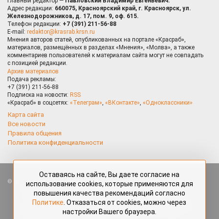
Главный редактор —
Павловский Владимир Евгеньевич.
Адрес редакции:
660075, Красноярский край, г. Красноярск, ул.
Железнодорожников, д. 17, пом. 9, оф. 615.
Телефон редакции:
+7 (391) 211-56-88
E-mail:
redaktor@krasrab.krsn.ru
Мнения авторов статей, опубликованных на портале «Красраб»,
материалов, размещённых в разделах «Мнения», «Молва», а также
комментариев пользователей к материалам сайта могут не совпадать
с позицией редакции.
Архив материалов
Подача рекламы:
+7 (391) 211-56-88
Подписка на новости:
RSS
«Красраб» в соцсетях:
«Телеграм»
,
«ВКонтакте»
,
«Одноклассники»
Карта сайта
Все новости
Правила общения
Политика конфиденциальности
Оставаясь на сайте, Вы даете согласие на
Все права защищены. Любые материалы, размещённые на портале
использование cookies, которые применяются для
«Красраб.ру» сотрудниками редакции, нештатными авторами
повышения качества рекомендаций согласно
и читателями, являются объектами авторского права. Полное или
Политике
. Отказаться от cookies, можно через
частичное использование материалов, размещённых на портале
настройки Вашего браузера.
«Красраб.ру», допускается только с письменного согласия редакции
с указанием ссылки на источник. Все вопросы можно задать