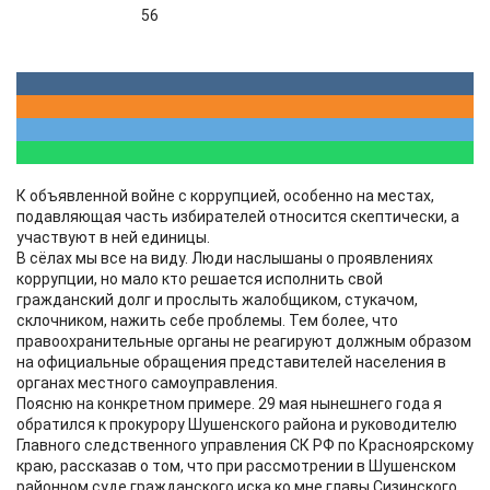
56
К объявленной войне с коррупцией, особенно на местах,
подавляющая часть избирателей относится скептически, а
участвуют в ней единицы.
В сёлах мы все на виду. Люди наслышаны о проявлениях
коррупции, но мало кто решается исполнить свой
гражданский долг и прослыть жалобщиком, стукачом,
склочником, нажить себе проблемы. Тем более, что
правоохранительные органы не реагируют должным образом
на официальные обращения представителей населения в
органах местного самоуправления.
Поясню на конкретном примере. 29 мая нынешнего года я
обратился к прокурору Шушенского района и руководителю
Главного следственного управления СК РФ по Красноярскому
краю, рассказав о том, что при рассмотрении в Шушенском
районном суде гражданского иска ко мне главы Сизинского