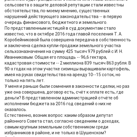
сельсовета о защите деловой репутации стали известны
обстоятельства, по-моему мнению, существенных
нарушений действующего законодательства -- в первую
очередь финансового, бюджетного и земельного.
По представленным истицей в суд документам стало
известно, что в октябре 2016 года главой поселения Т. А.
Коробейниковой была совершена передача в собственность
и заключена сделка купли-продажи земельного участка
сельхозназначения на сумму 425 тысяч 979 рублей с И. Н.
Иванниковым. Общая его площадь -- 96,6 гектара,
кадастровая стоимости -- 2 миллиона 839 тысяч 863 рубля. В
90-х годах на этом участке сизинцы выращивали картофель,
имея на руках свидетельства на аренду 10--15 соток, но
только на пять лет.
У меня и раньше были сомнения в законности сделки, но раз
уже она совершена, договор есть, счёт к оплате есть, где
деньги? В представленном администрацией отчёте об
исполнении бюджета за 2016 год сведений о них не
оказалось.
Естественно, возник вопрос: каким образом депутат
районного Совета стал, согласно сведениям о доходах,
самым крупным земельным собственником среди
избранников в районе, и не только в Шушенском?