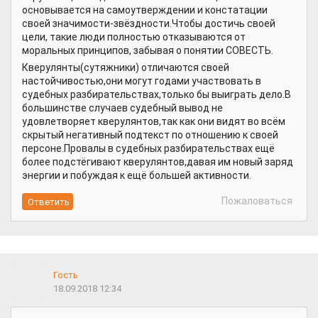
основывается на самоутверждении и констатации
своей значимости-звёздности.Чтобы достичь своей
цели, такие люди полностью отказываются от
моральных принципов, забывая о понятии СОВЕСТЬ.
Кверулянты(сутяжники) отличаются своей
настойчивостью,они могут годами участвовать в
судебных разбирательствах,только бы выиграть дело.В
большинстве случаев судебный вывод не
удовлетворяет кверулянтов,так как они видят во всём
скрытый негативный подтекст по отношению к своей
персоне.Провалы в судебных разбирательствах ещё
более подстёгивают кверулянтов,давая им новый заряд
энергии и побуждая к ещё большей активности.
Пожаловаться
Гость
18.09.2018 12:34