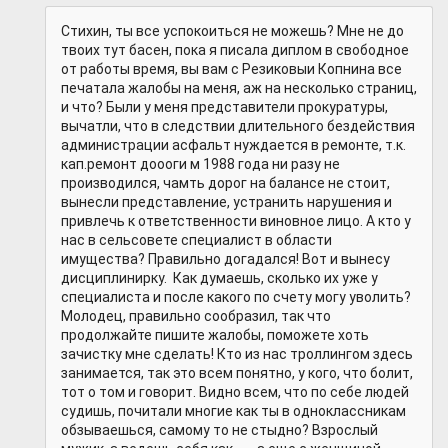
Стихин, ты все успокоиться не можешь? Мне не до
твоих тут басен, пока я писала диплом в свободное
от работы время, вы вам с Резиковыи Копнина все
печатала жалобы на меня, аж на несколько страниц,
и что? Были у меня представители прокуратуры,
вычатли, что в следствии длительного бездействия
администрации асфальт нуждается в ремонте, т.к.
кап.ремонт доооги м 1988 года ни разу не
производился, чамть дорог на балансе не стоит,
вынесли представление, устранить нарушения и
привлечь к ответственности виновное лицо. А кто у
нас в сельсовете специалист в области
имущества? Правильно догадался! Вот и вынесу
дисциплинирку. Как думаешь, сколько их уже у
специалиста и после какого по счету могу уволить?
Молодец, правильно сообразил, так что
продолжайте пишите жалобы, поможете хоть
зачистку мне сделать! Кто из нас троллингом здесь
занимается, так это всем понятно, у кого, что болит,
тот о том и говорит. Видно всем, что по себе людей
судишь, почитали многие как ты в одноклассникам
обзываешься, самому то не стыдно? Взрослый