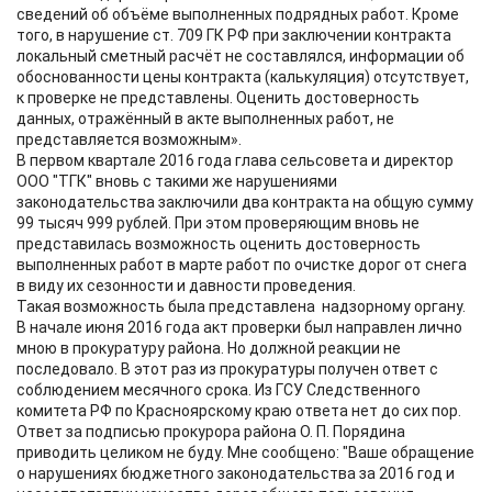
сведений об объёме выполненных подрядных работ. Кроме
того, в нарушение ст. 709 ГК РФ при заключении контракта
локальный сметный расчёт не составлялся, информации об
обоснованности цены контракта (калькуляция) отсутствует,
к проверке не представлены. Оценить достоверность
данных, отражённый в акте выполненных работ, не
представляется возможным».
В первом квартале 2016 года глава сельсовета и директор
ООО "ТГК" вновь с такими же нарушениями
законодательства заключили два контракта на общую сумму
99 тысяч 999 рублей. При этом проверяющим вновь не
представилась возможность оценить достоверность
выполненных работ в марте работ по очистке дорог от снега
в виду их сезонности и давности проведения.
Такая возможность была представлена надзорному органу.
В начале июня 2016 года акт проверки был направлен лично
мною в прокуратуру района. Но должной реакции не
последовало. В этот раз из прокуратуры получен ответ с
соблюдением месячного срока. Из ГСУ Следственного
комитета РФ по Красноярскому краю ответа нет до сих пор.
Ответ за подписью прокурора района О. П. Порядина
приводить целиком не буду. Мне сообщено: "Ваше обращение
о нарушениях бюджетного законодательства за 2016 год и