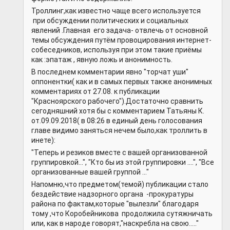
Троллинг,как известно чаще всего используется
при обсуждении политических и социальных
явлений .Главная его задача- отвлечь от основной
темы обсуждения путём провоцирования интернет-
собеседников, используя при этом такие приёмы
как :эпатаж , явную ложь и анонимность.
В последнем комментарии явно "торчат уши"
оппонентки( как и в самых первых также анонимных
комментариях от 27.08. к публикации
"Красноярского рабочего").Достаточно сравнить
сегодняшний хотя бы с комментарием Татьяны К.
от.09.09.2018( в 08:26 в единый день голосования
главе видимо заняться нечем было,как троллить в
инете):
"Теперь и резиков вместе с вашей организованной
группировкой...", "Кто бы из этой группировки ....", "Все
организованные вашей группой ..."
Напомню,что предметом(темой) публикации стало
бездействие надзорного органа -прокуратуры
района по фактам,которые "вылезли" благодаря
тому ,что Коробейникова продолжила сутяжничать
или, как в народе говорят,"наскребла на свою....."