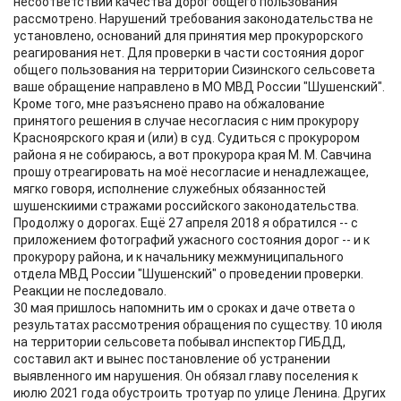
несоответствии качества дорог общего пользования
рассмотрено. Нарушений требования законодательства не
установлено, оснований для принятия мер прокурорского
реагирования нет. Для проверки в части состояния дорог
общего пользования на территории Сизинского сельсовета
ваше обращение направлено в МО МВД России "Шушенский".
Кроме того, мне разъяснено право на обжалование
принятого решения в случае несогласия с ним прокурору
Красноярского края и (или) в суд. Судиться с прокурором
района я не собираюсь, а вот прокурора края М. М. Савчина
прошу отреагировать на моё несогласие и ненадлежащее,
мягко говоря, исполнение служебных обязанностей
шушенскиими стражами российского законодательства.
Продолжу о дорогах. Ещё 27 апреля 2018 я обратился -- с
приложением фотографий ужасного состояния дорог -- и к
прокурору района, и к начальнику межмуниципального
отдела МВД России "Шушенский" о проведении проверки.
Реакции не последовало.
30 мая пришлось напомнить им о сроках и даче ответа о
результатах рассмотрения обращения по существу. 10 июля
на территории сельсовета побывал инспектор ГИБДД,
составил акт и вынес постановление об устранении
выявленного им нарушения. Он обязал главу поселения к
июлю 2021 года обустроить тротуар по улице Ленина. Других