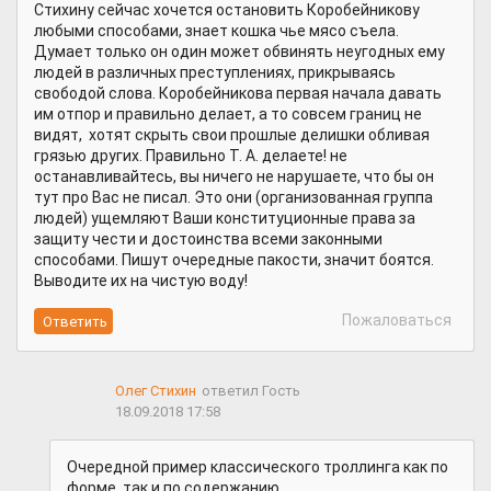
Стихину сейчас хочется остановить Коробейникову
любыми способами, знает кошка чье мясо съела.
Думает только он один может обвинять неугодных ему
людей в различных преступлениях, прикрываясь
свободой слова. Коробейникова первая начала давать
им отпор и правильно делает, а то совсем границ не
видят, хотят скрыть свои прошлые делишки обливая
грязью других. Правильно Т. А. делаете! не
останавливайтесь, вы ничего не нарушаете, что бы он
тут про Вас не писал. Это они (организованная группа
людей) ущемляют Ваши конституционные права за
защиту чести и достоинства всеми законными
способами. Пишут очередные пакости, значит боятся.
Выводите их на чистую воду!
Пожаловаться
Олег Стихин
ответил Гость
18.09.2018 17:58
Очередной пример классического троллинга как по
форме ,так и по содержанию.