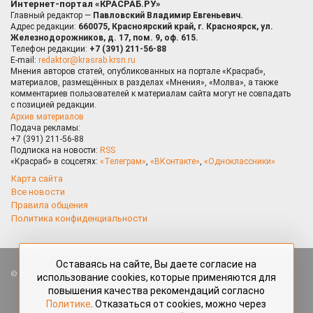
Интернет-портал «КРАСРАБ.РУ»
Главный редактор —
Павловский Владимир Евгеньевич.
Адрес редакции:
660075, Красноярский край, г. Красноярск, ул.
Железнодорожников, д. 17, пом. 9, оф. 615.
Телефон редакции:
+7 (391) 211-56-88
E-mail:
redaktor@krasrab.krsn.ru
Мнения авторов статей, опубликованных на портале «Красраб»,
материалов, размещённых в разделах «Мнения», «Молва», а также
комментариев пользователей к материалам сайта могут не совпадать
с позицией редакции.
Архив материалов
Подача рекламы:
+7 (391) 211-56-88
Подписка на новости:
RSS
«Красраб» в соцсетях:
«Телеграм»
,
«ВКонтакте»
,
«Одноклассники»
Карта сайта
Все новости
Правила общения
Политика конфиденциальности
Оставаясь на сайте, Вы даете согласие на
Все права защищены. Любые материалы, размещённые на портале
использование cookies, которые применяются для
«Красраб.ру» сотрудниками редакции, нештатными авторами
повышения качества рекомендаций согласно
и читателями, являются объектами авторского права. Полное или
Политике
. Отказаться от cookies, можно через
частичное использование материалов, размещённых на портале