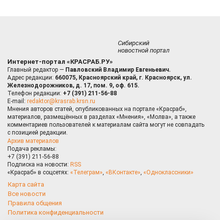
Сибирский
новостной портал
Интернет-портал «КРАСРАБ.РУ»
Главный редактор —
Павловский Владимир Евгеньевич.
Адрес редакции:
660075, Красноярский край, г. Красноярск, ул.
Железнодорожников, д. 17, пом. 9, оф. 615.
Телефон редакции:
+7 (391) 211-56-88
E-mail:
redaktor@krasrab.krsn.ru
Мнения авторов статей, опубликованных на портале «Красраб»,
материалов, размещённых в разделах «Мнения», «Молва», а также
комментариев пользователей к материалам сайта могут не совпадать
с позицией редакции.
Архив материалов
Подача рекламы:
+7 (391) 211-56-88
Подписка на новости:
RSS
«Красраб» в соцсетях:
«Телеграм»
,
«ВКонтакте»
,
«Одноклассники»
Карта сайта
Все новости
Правила общения
Политика конфиденциальности