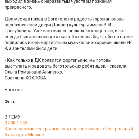
выходил в жизнь с неразвитым чувством познания
прекрасного.
Два месяца назад в Боготоле на радость горожан вновь
распахнул свои двери Дворец культуры имени В. И.
Трегубовича. Уже состоялось несколько концертов, и зал
всегда был заполнен до отказа. Хотелось бы, чтобы на сцене
появились и юные артисты из музыкально-хоровой школы №
4, а зрителями были дети.
- Как только в ДК появится фортепьяно, мы готовы
выступать и радовать боготольских ребятишек, - сказала
Ольга Романовна Алипенко.
Светлана ХОХЛОВА.
Боготол.
Фото:
В ТЕМУ
07.08 17:55
Красноярские театры выступят на фестивале «Театральный
бульвар» в Москве