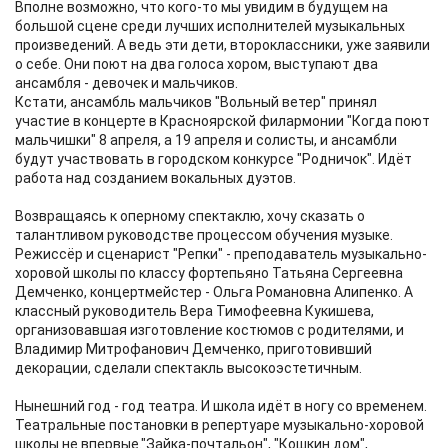
Вполне возможно, что кого-то мы увидим в будущем на
большой сцене среди лучших исполнителей музыкальных
произведений. А ведь эти дети, второклассники, уже заявили
о себе. Они поют на два голоса хором, выступают два
ансамбля - девочек и мальчиков.
Кстати, ансамбль мальчиков "Вольный ветер" принял
участие в концерте в Красноярской филармонии "Когда поют
мальчишки" 8 апреля, а 19 апреля и солисты, и ансамбли
будут участвовать в городском конкурсе "Родничок". Идёт
работа над созданием вокальных дуэтов.
Возвращаясь к оперному спектаклю, хочу сказать о
талантливом руководстве процессом обучения музыке.
Режиссёр и сценарист "Репки" - преподаватель музыкально-
хоровой школы по классу фортепьяно Татьяна Сергеевна
Демченко, концертмейстер - Ольга Романовна Алипенко. А
классный руководитель Вера Тимофеевна Кукишева,
организовавшая изготовление костюмов с родителями, и
Владимир Митрофанович Демченко, приготовивший
декорации, сделали спектакль высокоэстетичным.
Нынешний год - год театра. И школа идёт в ногу со временем.
Театральные постановки в репертуаре музыкально-хоровой
школы не впервые."Зайка-почтальон", "Кошкин дом",