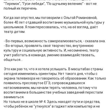
"Теремок", "Гуси-лебеди", "По щучьему велению" - вот не
полный их перечень.
Когда зал опустел, мы поговорили с Ольгой Романовной,
более 40 лет отдавшей воспитанию музыкальной культуры у
школьников. Я поинтересовалась, что, на её взгляд, даёт
театр детям.
- Во-первых, возможность самореализоваться, - сказала она.
- Во-вторых, проявлять своё творчество, внутреннюю
культуру и социальную активность. И, несомненно, театр
учит работать в команде, умению взаимодействовать,
общаться...
Это как раз то, что я хотела услышать. В масштабах страны
сегодня изменились ориентиры. Нет такого дня, чтобы с
экрана телевизора не говорилось об образовании. Как только
появилось пресловутое ЕГЭ, сопровождавшееся
натаскиванием, мы начали терять человека, потому что
воспитанием в большинстве учебных заведений перестали
заниматься.
Но только не в школе № 4. Здесь находят пути и средства,
чтобы ребёнок не "уткнулся" в гаджет или компьютер и не