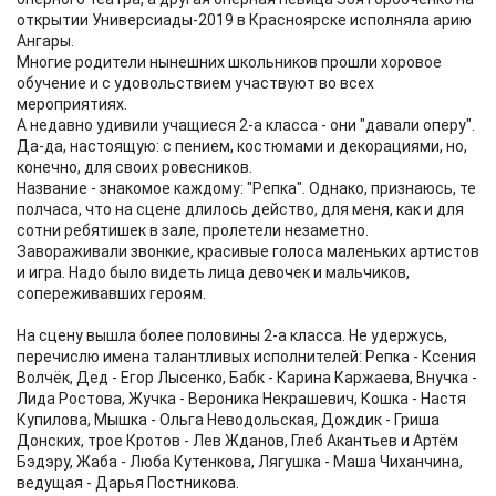
открытии Универсиады-2019 в Красноярске исполняла арию
Ангары.
Многие родители нынешних школьников прошли хоровое
обучение и с удовольствием участвуют во всех
мероприятиях.
А недавно удивили учащиеся 2-а класса - они "давали оперу".
Да-да, настоящую: с пением, костюмами и декорациями, но,
конечно, для своих ровесников.
Название - знакомое каждому: "Репка". Однако, признаюсь, те
полчаса, что на сцене длилось действо, для меня, как и для
сотни ребятишек в зале, пролетели незаметно.
Завораживали звонкие, красивые голоса маленьких артистов
и игра. Надо было видеть лица девочек и мальчиков,
сопереживавших героям.
На сцену вышла более половины 2-а класса. Не удержусь,
перечислю имена талантливых исполнителей: Репка - Ксения
Волчёк, Дед - Егор Лысенко, Бабк - Карина Каржаева, Внучка -
Лида Ростова, Жучка - Вероника Некрашевич, Кошка - Настя
Купилова, Мышка - Ольга Неводольская, Дождик - Гриша
Донских, трое Кротов - Лев Жданов, Глеб Акантьев и Артём
Бэдэру, Жаба - Люба Кутенкова, Лягушка - Маша Чиханчина,
ведущая - Дарья Постникова.