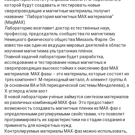
которой будут создавать и тестировать новые
сверхпроводящие и магнитные материалы, получит
название: "Лаборатория магнитных MAX материалов"
(MagMAX).
Лабораторию возглавит доктор естественных наук,
профессор, председатель сообщества по магнетизму
Немецкого физического общества Михаэль Фарле. Он
известен как один из ведущих мировых деятелей в области
изучения магнетизма ультратонких плёнок.
Главной задачей лаборатории будет разработка,
исследование и тестирование новых магнитных и
сверхпроводящих высокостойких к окислению фаз MAX
материалов. MAX фазы -- это материалы, которые состоят из
трёх компонент: M-переходный металл, A-элемент группы A
(в основном IIIA и IVA периодической системы Менделеева), а
X-углерод и/или азот.
В новой лаборатории учёные займутся синтезом материалов
из различных комбинаций МАX-фаз. Это предоставит
возможность создавать магнитные пленки из МАX-фаз с
определенными регулируемыми свойствами, что позволит
программировать их характеристики на стадии создания и
применять для конкретных нужд.
Контролируемые материалы MAX-фаз можно использовать,