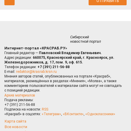
Сибирский
новостной портал
Интернет-портал «КРАСРАБ.РУ»
Главный редактор —
Павловский Владимир Евгеньевич.
Адрес редакции:
660075, Красноярский край, г. Красноярск, ул.
Железнодорожников, д. 17, пом. 9, оф. 615.
Телефон редакции:
+7 (391) 211-56-88
E-mail:
redaktor@krasrab.krsn.ru
Мнения авторов статей, опубликованных на портале «Красраб»,
материалов, размещённых в разделах «Мнения», «Молва», а также
комментариев пользователей к материалам сайта могут не совпадать
с позицией редакции.
Архив материалов
Подача рекламы:
+7 (391) 211-56-88
Подписка на новости:
RSS
«Красраб» в соцсетях:
«Телеграм»
,
«ВКонтакте»
,
«Одноклассники»
Карта сайта
Все новости