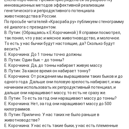
инновационных методов эффективной реализации
генетического и репродуктивного потенциала
животноводства в России.
По просьбе читателей «Красраба.ру» публикуем стенограмму
её диалога с президентом.
В. Путин: (Обращаясь к Е.Корочкиной.) Я справки посмотрел,
так понял, что у вас и мясное животноводство, и молочное.
То есть у нас бычки будут настоящие, да? Сколько будут
весить?
Е. Корочкина: До 1 тонны точно должны.
В. Путин: Один бык – до тонны?
Е. Корочкина: Да, до тонны набирает живую массу.
В. Путин: За какое время он набирает тонну?
Е. Корочкина: От рождения мы выращиваем таких быков и до
одного года. Дальше они половую зрелость набирают, и мы
начинаем использовать их репродуктивный потенциал, и
дальше они наращивают массу, то есть не сразу же.
В. Путин: То есть за год они наращивают массу до тонны?
Е. Корочкина: Нет, за год они наращивают массу до 500
килограммов.
В. Путин: Прилично. У нас таких не было раньше в
животноводстве?
Е. Корочкина: У нас есть такие быки, у нас есть племенные