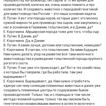
переработку, на производство сыров. В то же время для
производителей, конечно же, очень важно помнить и про
количество. И создавать животное с передовой генетикой
для животноводства России – это наша основная задача.
В. Путин: А вот эти породы коров, которые дают это молоко
нужной жирности для производства сыров, они закупались у
нас в основном в Германии, голштинские, и в Дании, да?
Е. Корочкина: Айрширская порода тоже для того, чтобы сыр…
В. Путин: В Дании, да?
Е. Корочкина: Да, в Дании.
В. Путин: А какие лучше, датские или голштинские, немецкие?
Е. Корочкина: Я считаю, что голштинские. За ними будущее.
Нам нужно делать упор на развитие всё-таки молочного
животноводства и разведение голштинской породы крупного
рогатого скота.
В. Путин: У нас уже это происходит, да? Вот в тех хозяйствах,
о которых Вы говорили, где Вы работали, там уже
выращивают?
Е. Корочкина: Выращивают, да. Нам нужно отработать
единую систему селекции племенных животных и далее уже
создавать племенные центры по содержанию быков-
производителей. Только так, и с помощью в том числе
метода геномной оценки, только так мы сможем быть
генетически независимыми именно в аспекте молочного