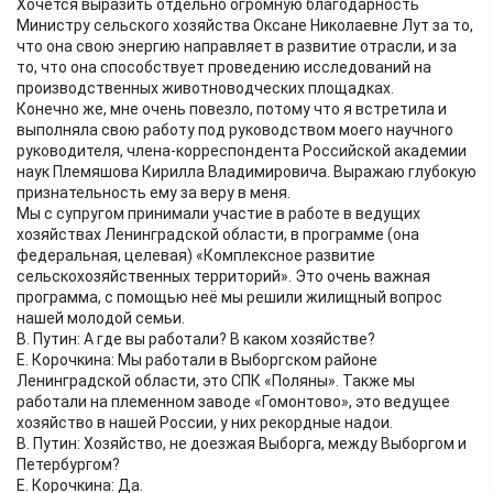
Хочется выразить отдельно огромную благодарность
Министру сельского хозяйства Оксане Николаевне Лут за то,
что она свою энергию направляет в развитие отрасли, и за
то, что она способствует проведению исследований на
производственных животноводческих площадках.
Конечно же, мне очень повезло, потому что я встретила и
выполняла свою работу под руководством моего научного
руководителя, члена-корреспондента Российской академии
наук Племяшова Кирилла Владимировича. Выражаю глубокую
признательность ему за веру в меня.
Мы с супругом принимали участие в работе в ведущих
хозяйствах Ленинградской области, в программе (она
федеральная, целевая) «Комплексное развитие
сельскохозяйственных территорий». Это очень важная
программа, с помощью неё мы решили жилищный вопрос
нашей молодой семьи.
В. Путин: А где вы работали? В каком хозяйстве?
Е. Корочкина: Мы работали в Выборгском районе
Ленинградской области, это СПК «Поляны». Также мы
работали на племенном заводе «Гомонтово», это ведущее
хозяйство в нашей России, у них рекордные надои.
В. Путин: Хозяйство, не доезжая Выборга, между Выборгом и
Петербургом?
Е. Корочкина: Да.