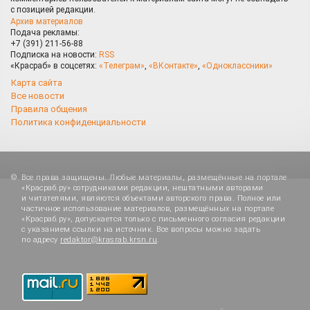
с позицией редакции.
Архив материалов
Подача рекламы:
+7 (391) 211-56-88
Подписка на новости:
RSS
«Красраб» в соцсетях:
«Телеграм»
,
«ВКонтакте»
,
«Одноклассники»
Карта сайта
Все новости
Правила общения
Политика конфиденциальности
Все права защищены. Любые материалы, размещённые на портале
«Красраб.ру» сотрудниками редакции, нештатными авторами
и читателями, являются объектами авторского права. Полное или
частичное использование материалов, размещённых на портале
«Красраб.ру», допускается только с письменного согласия редакции
с указанием ссылки на источник. Все вопросы можно задать
по адресу
redaktor@krasrab.krsn.ru
.