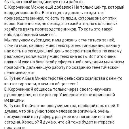
быть, который координирует эти работы.
Е. Корочкина: Можно ещё добавлю? Не только центр, который
координировал бы. В этот центр должны входить и
производственники, то есть те люди, которые знают этих
коров. Конечно же, не с каждого хозяйства, но с ключевых
хозяйств взять производственников. То есть это такой
наблюдательный комитет.
Мы получаем субсидию, и мы должны отчитаться за неё,
отчитаться, сколько животных прогенотипировано, какая у
нас есть на сегодняшний день референтная база, по какому
реальному количеству животных она есть. Вот это очень
важно. И уже на базе этой референтной популяции мы можем
проводить дальнейшую работу по созданию генетической
независимости.
В. Путин: А Вы в Министерстве сельского хозяйства с кем-то
контактировали, с кем-то общаетесь?
Е. Корочкина: Я общаюсь только через своего научного
руководителя, он же ректор Университета ветеринарной
медицины.
В. Путин: Я сейчас попрошу министра, пообщайтесь с ней. Я
думаю, что она у нас тоже человек энергичный, очень
погружённый в эту сферу, разумеется, поговорите с ней
сегодня. Хорошо? Я думаю, что ей тоже будет интересно
послушать.