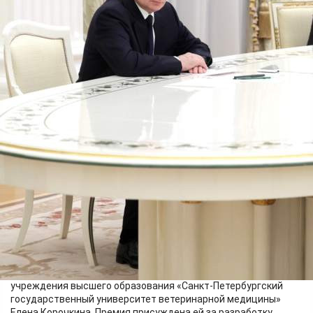
Наука
08.02.2025 07:57
12650
Фото:
Сергей Савостьянов / ТАСС
В преддверии Дня российской науки, отмечаемого 8
февраля, Владимир Путин вручил в Кремле премии
президента в области науки и инноваций молодым учёным за
2024 год.
Среди награждённых - и наша землячка, доктор
ветеринарных наук, профессор кафедры федерального
государственного бюджетного образовательного
учреждения высшего образования «Санкт-Петербургский
государственный университет ветеринарной медицины»
Елена Корочкина. Премия присуждена ей за разработку