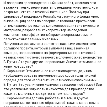
И, завершив производственный цикл работ, я поняла, что
важно не только реализовать потенциалы животного, но и
сохранить его генетический потенциал. Поэтому при
финансовой поддержке Российского научного фонда мною
выполнен ряд работ по совершенствованию протоколов
оптимизации, протоколов криоконсервации генетического
материала, разработан криопротектор на следовой
компонент для эффективной криоконсервации семени
сельскохозяйственных животных.
Полученные результаты являются важными элементами
большого проекта, который выполняет наша научная
команда, направленного на формирование генетической
независимости отечественного молочного животноводства.
В. Путин: Это уже другое направление. Значит, это молочное
животноводство?
Е. Корочкина: Это молочное животноводство, да, и нам
необходимо создать племенное ядро коров голштинской
породы, для того чтобы быть генетически независимыми.
В. Путин: Это увеличение количества надоев и объёмов? Или
это увеличение жирности и качества для производства
каких-то молочных продуктов, в том числе сыров?
Е. Корочкина: Мы должны работать и в том, и другом
направлении, но главным образом всё-таки на качество, на