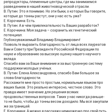
репродукторы, племенные центры, где мы занимаемся
разведением в нашей животноводческой отрасли.
В. Путин: Это я понимаю. Но эти быки, о которых Вы говорите,
которые до тонны растут, они у нас есть уже?
Е. Корочкина: Есть.
В. Путин: А в чём привлекательность Ваших разработок?
Е. Корочкина: Моя задача – сохранить их генетический
потенциал.
Глубокоуважаемый Владимир Владимирович!
Позвольте выразить благодарность от лица всех лауреатов
Вам и Совету при Президенте Российской Федерации по
науке и образованию за высокую оценку нашего научного
вклада.
Спасибо вам за Ваше внимание и за выстроенную систему
поддержки молодых учёных.
В. Путин: Елена Александровна, спасибо Вам большое за
слова благодарности.
Расскажите мне просто простым, нормальным языком про
ваших быков. Это реально интересно, честное слово. Это
правда имеет значение для решения всяких
продовольственных вопросов. Таких у нас никогда раньше-
то не было, чтобы до тонны весом доходило. Мы всё закупали
же за границей.
Е. Корочкина: А можно я расскажу немножечко про свой путь