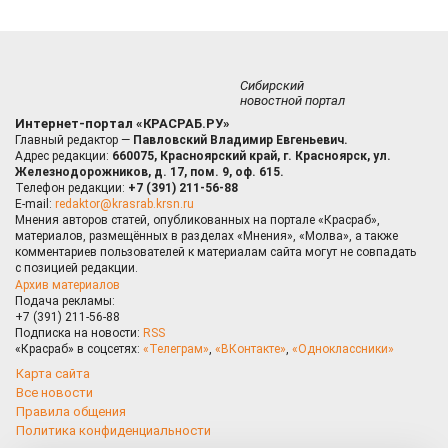
Сибирский
новостной портал
Интернет-портал «КРАСРАБ.РУ»
Главный редактор —
Павловский Владимир Евгеньевич.
Адрес редакции:
660075, Красноярский край, г. Красноярск, ул.
Железнодорожников, д. 17, пом. 9, оф. 615.
Телефон редакции:
+7 (391) 211-56-88
E-mail:
redaktor@krasrab.krsn.ru
Мнения авторов статей, опубликованных на портале «Красраб»,
материалов, размещённых в разделах «Мнения», «Молва», а также
комментариев пользователей к материалам сайта могут не совпадать
с позицией редакции.
Архив материалов
Подача рекламы:
+7 (391) 211-56-88
Подписка на новости:
RSS
«Красраб» в соцсетях:
«Телеграм»
,
«ВКонтакте»
,
«Одноклассники»
Карта сайта
Все новости
Правила общения
Политика конфиденциальности