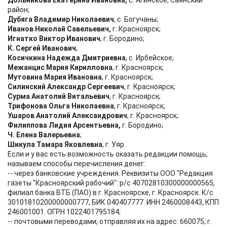
Дольникова Екатерина Ивановна,
с. Агинское, Саянский
район;
Дубяга Владимир Николаевич
, с. Богучаны;
Иванов Николай Савельевич,
г. Красноярск;
Игнатко Виктор Иванович
, г. Бородино;
К. Сергей Иванович
;
Косичкина Надежда Дмитриевна
, с. Ирбейское;
Межанцис Мария Кирилловна
, г. Красноярск;
Мутовина Мария Ивановна
, г. Красноярск;
Силинский Александр Сергеевич
, г. Красноярск;
Сурма Анатолий Витальевич
, г. Красноярск;
Трифонова Ольга Николаевна
, г. Красноярск;
Ушаров Анатолий Александрович
, г. Красноярск;
Филиппова Лидия Арсентьевна,
г. Бородино;
Ч. Елена Валерьевна
;
Шикула Тамара Яковлевна
, г. Уяр.
Если и у вас есть возможность оказать редакции помощь,
называем способы перечисления денег:
-- через банковские учреждения. Реквизиты ООО "Редакция
газеты "Красноярский рабочий": р/с 40702810300000000565,
филиал банка ВТБ (ПАО) в г. Красноярске, г. Красноярск. К/с
30101810200000000777, БИК 040407777. ИНН 2460008443, КПП
246001001. ОГРН 1022401795184;
-- почтовыми переводами, отправляя их на адрес: 660075, г.