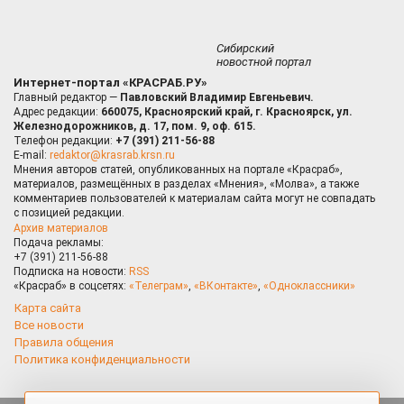
Сибирский
новостной портал
Интернет-портал «КРАСРАБ.РУ»
Главный редактор —
Павловский Владимир Евгеньевич.
Адрес редакции:
660075, Красноярский край, г. Красноярск, ул.
Железнодорожников, д. 17, пом. 9, оф. 615.
Телефон редакции:
+7 (391) 211-56-88
E-mail:
redaktor@krasrab.krsn.ru
Мнения авторов статей, опубликованных на портале «Красраб»,
материалов, размещённых в разделах «Мнения», «Молва», а также
комментариев пользователей к материалам сайта могут не совпадать
с позицией редакции.
Архив материалов
Подача рекламы:
+7 (391) 211-56-88
Подписка на новости:
RSS
«Красраб» в соцсетях:
«Телеграм»
,
«ВКонтакте»
,
«Одноклассники»
Карта сайта
Все новости
Правила общения
Политика конфиденциальности