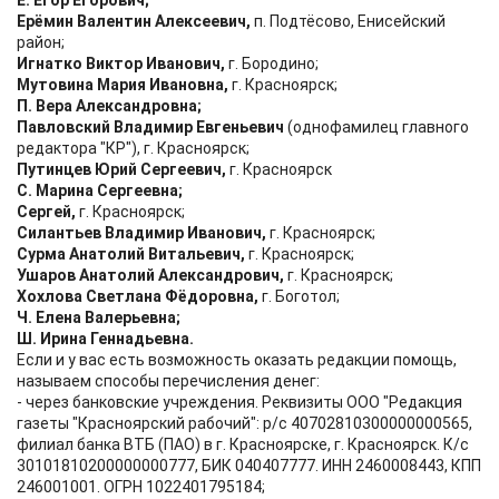
Е. Егор Егорович;
Ерёмин Валентин Алексеевич,
п. Подтёсово, Енисейский
район;
Игнатко Виктор Иванович,
г. Бородино;
Мутовина Мария Ивановна,
г. Красноярск;
П. Вера Александровна;
Павловский Владимир Евгеньевич
(однофамилец главного
редактора "КР"), г. Красноярск;
Путинцев Юрий Сергеевич,
г. Красноярск
С. Марина Сергеевна;
Сергей,
г. Красноярск;
Силантьев Владимир Иванович,
г. Красноярск;
Сурма Анатолий Витальевич,
г. Красноярск;
Ушаров Анатолий Александрович,
г. Красноярск;
Хохлова Светлана Фёдоровна,
г. Боготол;
Ч. Елена Валерьевна;
Ш. Ирина Геннадьевна.
Если и у вас есть возможность оказать редакции помощь,
называем способы перечисления денег:
- через банковские учреждения. Реквизиты ООО "Редакция
газеты "Красноярский рабочий": р/с 40702810300000000565,
филиал банка ВТБ (ПАО) в г. Красноярске, г. Красноярск. К/с
30101810200000000777, БИК 040407777. ИНН 2460008443, КПП
246001001. ОГРН 1022401795184;