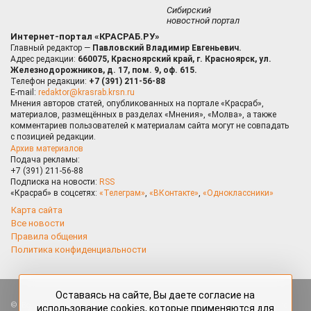
Сибирский
новостной портал
Интернет-портал «КРАСРАБ.РУ»
Главный редактор —
Павловский Владимир Евгеньевич.
Адрес редакции:
660075, Красноярский край, г. Красноярск, ул.
Железнодорожников, д. 17, пом. 9, оф. 615.
Телефон редакции:
+7 (391) 211-56-88
E-mail:
redaktor@krasrab.krsn.ru
Мнения авторов статей, опубликованных на портале «Красраб»,
материалов, размещённых в разделах «Мнения», «Молва», а также
комментариев пользователей к материалам сайта могут не совпадать
с позицией редакции.
Архив материалов
Подача рекламы:
+7 (391) 211-56-88
Подписка на новости:
RSS
«Красраб» в соцсетях:
«Телеграм»
,
«ВКонтакте»
,
«Одноклассники»
Карта сайта
Все новости
Правила общения
Политика конфиденциальности
Оставаясь на сайте, Вы даете согласие на
Все права защищены. Любые материалы, размещённые на портале
использование cookies, которые применяются для