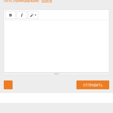
Гость
(премодерация)
Войти