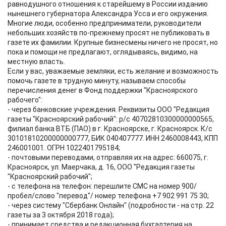
равнодушного отношения к старейшему в России изданию
нынешнего губернатора Александра Усса и его окружения.
Многие люди, особенно предприниматели, руководители
небольших хозяйств по-прежнему просят не публиковать в
газете их фамилии. Крупные бизнесмены ничего не просят, но
пока и помощи не предлагают, оглядываясь, видимо, на
местную власть.
Если у вас, уважаемые земляки, есть желание и возможность
помочь газете в трудную минуту, называем способы
перечисления денег в Фонд поддержки "Красноярского
рабочего":
- через банковские учреждения. Реквизиты ООО "Редакция
газеты "Красноярский рабочий": р/с 40702810300000000565,
филиал банка ВТБ (ПАО) в г. Красноярске, г. Красноярск. К/с
30101810200000000777, БИК 040407777. ИНН 2460008443, КПП
246001001. ОГРН 1022401795184;
- почтовыми переводами, отправляя их на адрес: 660075, г.
Красноярск, ул. Маерчака, д. 16, ООО "Редакция газеты
"Красноярский рабочий";
- с телефона на телефон: перешлите СМС на номер 900/
пробел/слово "перевод"/ номер телефона +7 902 991 75 30;
- через систему "Сбербанк Онлайн" (подробности - на стр. 22
газеты за 3 октября 2018 года);
- принимает средства и редакционная бухгалтерия на