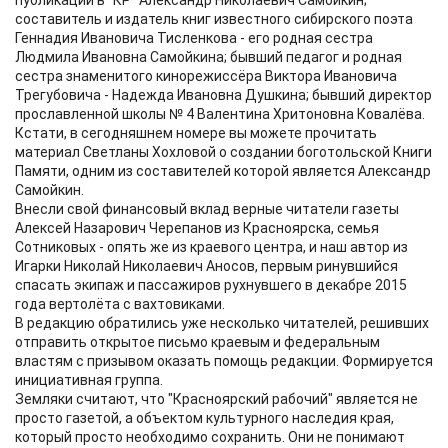
публикаций в "КР" Александр Николаевич Самойкин;
составитель и издатель книг известного сибирского поэта
Геннадия Ивановича Тисленкова - его родная сестра
Людмила Ивановна Самойкина; бывший педагог и родная
сестра знаменитого кинорежиссёра Виктора Ивановича
Трегубовича - Надежда Ивановна Душкина; бывший директор
прославленной школы № 4 Валентина Хритоновна Ковалёва.
Кстати, в сегодняшнем номере вы можете прочитать
материал Светланы Хохловой о создании боготольской Книги
Памяти, одним из составителей которой является Александр
Самойкин.
Внесли свой финансовый вклад верные читатели газеты
Алексей Назарович Черепанов из Красноярска, семья
Сотниковых - опять же из краевого центра, и наш автор из
Игарки Николай Николаевич Аносов, первым ринувшийся
спасать экипаж и пассажиров рухнувшего в декабре 2015
года вертолёта с вахтовиками.
В редакцию обратились уже несколько читателей, решивших
отправить открытое письмо краевым и федеральным
властям с призывом оказать помощь редакции. Формируется
инициативная группа.
Земляки считают, что "Красноярский рабочий" является не
просто газетой, а объектом культурного наследия края,
который просто необходимо сохранить. Они не понимают