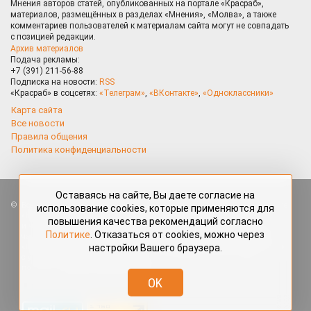
Мнения авторов статей, опубликованных на портале «Красраб»,
материалов, размещённых в разделах «Мнения», «Молва», а также
комментариев пользователей к материалам сайта могут не совпадать
с позицией редакции.
Архив материалов
Подача рекламы:
+7 (391) 211-56-88
Подписка на новости:
RSS
«Красраб» в соцсетях:
«Телеграм»
,
«ВКонтакте»
,
«Одноклассники»
Карта сайта
Все новости
Правила общения
Политика конфиденциальности
Оставаясь на сайте, Вы даете согласие на
Все права защищены. Любые материалы, размещённые на портале
использование cookies, которые применяются для
«Красраб.ру» сотрудниками редакции, нештатными авторами
повышения качества рекомендаций согласно
и читателями, являются объектами авторского права. Полное или
Политике
. Отказаться от cookies, можно через
частичное использование материалов, размещённых на портале
настройки Вашего браузера.
«Красраб.ру», допускается только с письменного согласия редакции
с указанием ссылки на источник. Все вопросы можно задать
по адресу
redaktor@krasrab.krsn.ru
.
OK