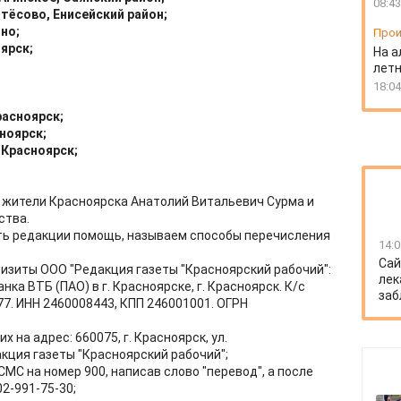
08:43
тёсово, Енисейский район;
но;
Прои
ярск;
На а
лет
18:04
расноярск;
ноярск;
 Красноярск;
 жители Красноярска Анатолий Витальевич Сурма и
ства.
ать редакции помощь, называем способы перечисления
14:0
Сай
визиты ООО "Редакция газеты "Красноярский рабочий":
лек
ка ВТБ (ПАО) в г. Красноярске, г. Красноярск. К/с
заб
7. ИНН 2460008443, КПП 246001001. ОГРН
 на адрес: 660075, г. Красноярск, ул.
кция газеты "Красноярский рабочий";
СМС на номер 900, написав слово "перевод", а после
2-991-75-30;