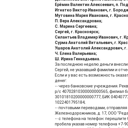
Ерёмин Валентин Алексеевич, п. Под
Игнатко Виктор Иванович, г. Бороди
Мутовина Мария Ивановна, г. Красно
П. Вера Александровна;
С. Марина Сергеевна;
Сергей, г. Красноярск;
Силантьев Владимир Иванович, г. К
Сурма Анатолий Витальевич, г. Крас
Ушаров Анатолий Александрович, г.
Ч. Елена Валерьевна;
Ш. Ирина Геннадьевна.
За последнюю неделю деньги внесли
Сергей, не указавший фамилии и отче
Если и у вас есть возможность оказ
денег:
-- через банковские учреждения. Рек
р/с 40702810300000000565, филиал бан
30101810200000000777, БИК 04040777
1022401795184;
-- почтовыми переводами, отправляя их
Железнодорожников, д. 17, ООО "Реда
-- с телефона на телефон: перешлите 
пробела указав номер телефона +7-90