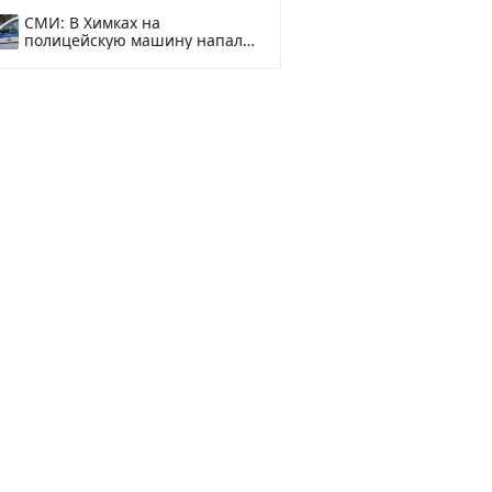
купить?
СМИ: В Химках на
полицейскую машину напали
и подожгли.