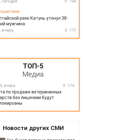
, сегодня
0
194
сшествия
лтайской реке Катунь утонул 38-
ний мужчина
, вчера
0
177
ТОП-5
Медиа
5, вчера
0
174
та по продаже ветеринанных
арств без лицензии будут
локироаны
Новости других СМИ