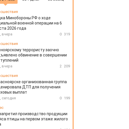
сшествия
ка Минобороны РФ о ходе
иальной военной операции на 6
ста 2026 года
, вчера
0
319
сшествия
ноярскому террористу заочно
ъявлено обвинение в совершении
ступлений
, вчера
2
209
сшествия
расноярске организованная группа
ценировала ДТП для получения
аховых выплат
, сегодня
0
199
ес
запретил производство продукции
яса птицы на первом этаже жилого
а