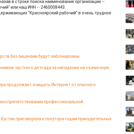
указав в строке поиска наименование организации --
чий" или наш ИНН -- 2460008443.
держивающих "Красноярский рабочий" в очень трудное
рств без лицензии будут заблокироаны
енников частного детсада за нападение на съёмочную
ура продолжает очищать Интернет от опасного
а воспрепятствовании профессиональной
Хустик приговорена к полутора годам принудительных