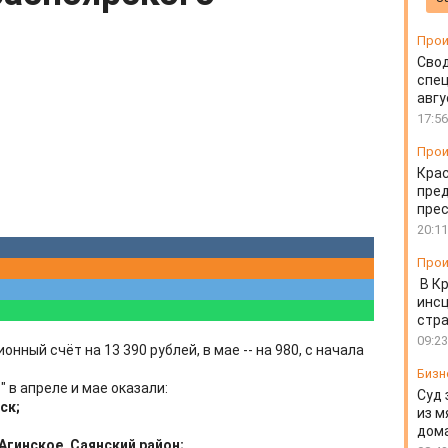
Прои
Свод
спец
авгу
17:56
Прои
Крас
пред
пре
20:11
Прои
В К
инс
стр
09:23
нный счёт на 13 390 рублей, в мае -- на 980, с начала
Бизн
в апреле и мае оказали:
Суд 
ск;
из м
дом
Агинское, Саянский район;