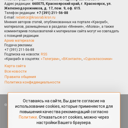
Адрес редакции:
660075, Красноярский край, г. Красноярск, ул.
Железнодорожников, д. 17, пом. 9, оф. 615.
Телефон редакции:
+7 (391) 211-56-88
E-mail:
redaktor@krasrab.krsn.ru
Мнения авторов статей, опубликованных на портале «Красраб»,
материалов, размещённых в разделах «Мнения», «Молва», а также
комментариев пользователей к материалам сайта могут не совпадать
с позицией редакции.
Архив материалов
Подача рекламы:
+7 (391) 211-56-88
Подписка на новости:
RSS
«Красраб» в соцсетях:
«Телеграм»
,
«ВКонтакте»
,
«Одноклассники»
Карта сайта
Все новости
Правила общения
Политика конфиденциальности
Оставаясь на сайте, Вы даете согласие на
Все права защищены. Любые материалы, размещённые на портале
использование cookies, которые применяются для
«Красраб.ру» сотрудниками редакции, нештатными авторами
повышения качества рекомендаций согласно
и читателями, являются объектами авторского права. Полное или
Политике
. Отказаться от cookies, можно через
частичное использование материалов, размещённых на портале
настройки Вашего браузера.
«Красраб.ру», допускается только с письменного согласия редакции
с указанием ссылки на источник. Все вопросы можно задать