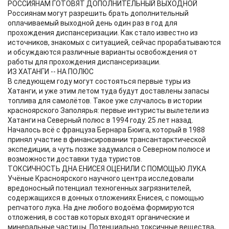
РОССИЯНАМ ГОТОВЯТ ДОПОЛНИТЕЛЬНЫЙ ВЫХОДНОЙ
Россиянам могут разрешить брать дополнительный
оплачиваемый выходной день один раз в год для
прохождения диспансеризации. Как стало известно из
источников, знакомых с ситуацией, сейчас прорабатываются
и обсуждаются различные варианты освобождения от
работы для прохождения диспансеризации.
ИЗ ХАТАНГИ -- НА ПОЛЮС
В следующем году могут состояться первые туры из
Хатанги, и уже этим летом туда будут доставлены запасы
топлива для самолётов. Такое уже случалось в истории
красноярского Заполярья: первые интуристы вылетели из
Хатанги на Северный полюс в 1994 году. 25 лет назад.
Началось всё с француза Бернара Бюига, который в 1988
принял участие в финансировании трансантарктической
экспедиции, а чуть позже задумался о Северном полюсе и
возможности доставки туда туристов.
ТОКСИЧНОСТЬ ДНА ЕНИСЕЯ ОЦЕНИЛИ С ПОМОЩЬЮ ЛУКА
Учёные Красноярского научного центра исследовали
вредоносный потенциал техногенных загрязнителей,
содержащихся в донных отложениях Енисея, с помощью
репчатого лука. На дне любого водоёма формируются
отложения, в состав которых входят органические и
минеральные частицы. Потенциально токсичные вещества,