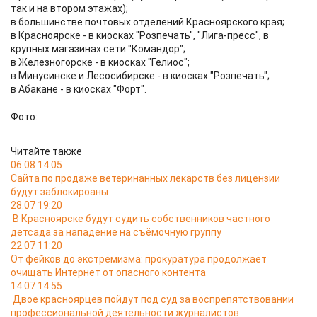
так и на втором этажах);
в большинстве почтовых отделений Красноярского края;
в Красноярске - в киосках "Розпечать", "Лига-пресс", в
крупных магазинах сети "Командор";
в Железногорске - в киосках "Гелиос";
в Минусинске и Лесосибирске - в киосках "Розпечать";
в Абакане - в киосках "Форт".
Фото:
Читайте также
06.08 14:05
Сайта по продаже ветеринанных лекарств без лицензии
будут заблокироаны
28.07 19:20
В Красноярске будут судить собственников частного
детсада за нападение на съёмочную группу
22.07 11:20
От фейков до экстремизма: прокуратура продолжает
очищать Интернет от опасного контента
14.07 14:55
Двое красноярцев пойдут под суд за воспрепятствовании
профессиональной деятельности журналистов