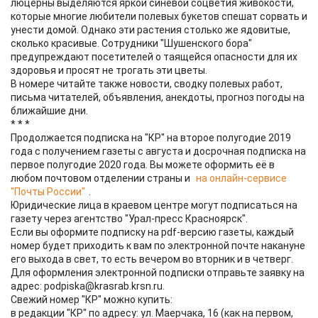
люцерны выделяются яркой синевой соцветия живокости,
которые многие любители полевых букетов спешат сорвать и
унести домой. Однако эти растения столько же ядовитые,
сколько красивые. Сотрудники "Шушенского бора"
предупреждают посетителей о таящейся опасности для их
здоровья и просят не трогать эти цветы.
В номере читайте также новости, сводку полевых работ,
письма читателей, объявления, анекдоты, прогноз погоды на
ближайшие дни.
* * *
Продолжается подписка на "КР" на второе полугодие 2019
года с получением газеты с августа и досрочная подписка на
первое полугодие 2020 года. Вы можете оформить её в
любом почтовом отделении страны и
на онлайн-сервисе
"Почты России"
.
Юридические лица в краевом центре могут подписаться на
газету через агентство "Урал-пресс Красноярск".
Если вы оформите подписку на pdf-версию газеты, каждый
номер будет приходить к вам по электронной почте накануне
его выхода в свет, то есть вечером во вторник и в четверг.
Для оформления электронной подписки отправьте заявку на
адрес: podpiska@krasrab.krsn.ru.
Свежий номер "КР" можно купить:
в редакции "КР" по адресу: ул. Маерчака, 16 (как на первом,