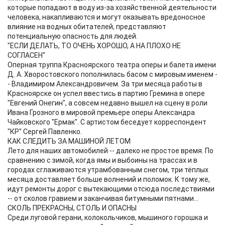
которые попадают в воду из-за хозяйственной деятельности
человека, накапливаются и могут оказывать вредоносное
влияние на водных обитателей, представляют
потенциальную опасность для людей.
"ЕСЛИ ДЕЛАТЬ, ТО ОЧЕНЬ ХОРОШО, А НА ПЛОХО НЕ
СОГЛАСЕН"
Оперная труппа Красноярского театра оперы и балета имени
Д. А. Хворостовского пополнилась басом с мировым именем -
- Владимиром Александровичем. За три месяца работы в
Красноярске он успел ввестись в партию Гремина в опере
"Евгений Онегин", а совсем недавно вышел на сцену в роли
Ивана Грозного в мировой премьере оперы Александра
Чайковского "Ермак". С артистом беседует корреспондент
"КР" Сергей Павленко.
КАК СЛЕДИТЬ ЗА МАШИНОЙ ЛЕТОМ
Лето для наших автомобилей -- далеко не простое время. По
сравнению с зимой, когда ямы и выбоины на трассах и в
городах сглаживаются утрамбованным снегом, три тёплых
месяца доставляет больше волнений и поломок. К тому же,
идут ремонты дорог с вытекающими отсюда последствиями
-- от сколов гравием и заканчивая битумными пятнами...
СКОЛЬ ПРЕКРАСНЫ, СТОЛЬ И ОПАСНЫ
Среди луговой герани, колокольчиков, мышиного горошка и