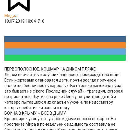
Медиа
18.07.2019 18:04
716
ПЕРВОПОЛОСНОЕ. КОШМАР НА ДИКОМ ПЛЯЖЕ
Летом несчастные случаи чаще всего происходят на воде.
Если жертвами становятся дети, почти всегда причиной
является беспечность взрослых. Вот только взыскивать за
это бывает не с кого. Последний случай -- трагедия, которая
потрясла всю Якутию: на реке Лена утонули трое детей и
четверо пытавшихся их спасти мужчин, по недосмотру
которых ребятишки зашли в воду.
ВОЙНА В КРЫМУ -- ВСЁ В ДЫМУ
Красноярск утонул... в угарном дыме лесных пожаров. На
проспекте Мира в понедельник видимость составила не
более пятидесяти метров. В квартирах пришлось наглухо