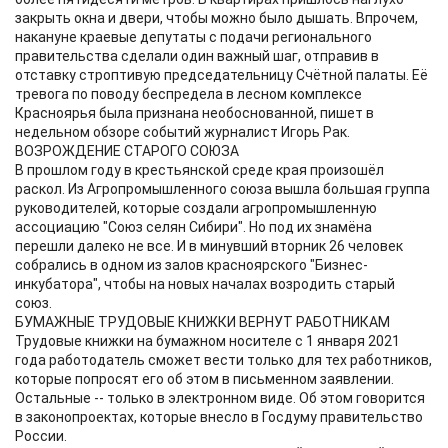
закрыть окна и двери, чтобы можно было дышать. Впрочем,
накануне краевые депутаты с подачи регионального
правительства сделали один важный шаг, отправив в
отставку строптивую председательницу Cчётной палаты. Её
тревога по поводу беспредела в лесном комплексе
Красноярья была признана необоснованной, пишет в
недельном обзоре событий журналист Игорь Рак.
ВОЗРОЖДЕНИЕ СТАРОГО СОЮЗА
В прошлом году в крестьянской среде края произошёл
раскол. Из Агропромышленного союза вышла большая группа
руководителей, которые создали агропромышленную
ассоциацию "Союз селян Сибири". Но под их знамёна
перешли далеко не все. И в минувший вторник 26 человек
собрались в одном из залов красноярского "Бизнес-
инкубатора", чтобы на новых началах возродить старый
союз.
БУМАЖНЫЕ ТРУДОВЫЕ КНИЖКИ ВЕРНУТ РАБОТНИКАМ
Трудовые книжки на бумажном носителе с 1 января 2021
года работодатель сможет вести только для тех работников,
которые попросят его об этом в письменном заявлении.
Остальные -- только в электронном виде. Об этом говорится
в законопроектах, которые внесло в Госдуму правительство
России.