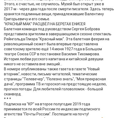
Этого, к счастью, не случилось. Музей был открыт уже в
2017-м - через два года после смерти писателя. Здесь теперь
хранятся подлинные вещи, принадлежавшие Валентину
Григорьевичу и его семье.
"КРАСНЫЙ МАК" РАСЦВЁЛ НА БЕРЕГАХ ЕНИСЕЯ
Балетная команда под руководством Сергея Боброва
представила зрителям в завершающемся сезоне спектакль
Рейнгольда Глиэра "Красный мак". Эта балетная феерия на
революционный сюжет была впервые представлена
советскому зрителю ещё 14 июня 1927 года в Большом
театре Союза ССР в постановке Василия Тихомирова.
История любви русского капитана и китайской девушки
никого не оставила вне эмоций...
В номере опубликованы также газета в газете "Новый
вторник", новости, письма читателей, тематические
страницы "Телевечер", "Полезно знать", "Моя прекрасная
дача", программа ТВ и гороскоп на предстоящую неделю,
прогноз погоды. Для любителей головоломок - большой
сканворд.
* * *
Подписка на "КР" на второе полугодие 2019 года
принимается по всей России по индексам подписного
агентства "Почты России". Поспешите на почту!