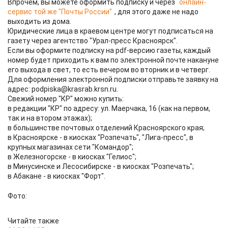
Впрочем, вы можете оформить подписку и через
онлайн-
сервис той же "Почты России"
, для этого даже не надо
выходить из дома.
Юридические лица в краевом центре могут подписаться на
газету через агентство "Урал-пресс Красноярск".
Если вы оформите подписку на pdf-версию газеты, каждый
номер будет приходить к вам по электронной почте накануне
его выхода в свет, то есть вечером во вторник и в четверг.
Для оформления электронной подписки отправьте заявку на
адрес: podpiska@krasrab.krsn.ru.
Свежий номер "КР" можно купить:
в редакции "КР" по адресу: ул. Маерчака, 16 (как на первом,
так и на втором этажах);
в большинстве почтовых отделений Красноярского края;
в Красноярске - в киосках "Розпечать", "Лига-пресс", в
крупных магазинах сети "Командор";
в Железногорске - в киосках "Гелиос";
в Минусинске и Лесосибирске - в киосках "Розпечать";
в Абакане - в киосках "Форт".
Фото:
Читайте также