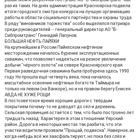
раз из таких. На днях администрация Красноярска подвела
итоги городского смотра-конкурса на лучшую организацию
работы в области социального партнёрства и охраны труда.
В ряду "виновников торжества" особо выделялся патриарх
среди руководителей -- генеральный директор АО "В-
Сибпромтранс" Геннадий Лапунов.
БОЛЬШАЯ НЕФТЬ ПАЙЯХИ
На крупнейшем в России Пайяхском нефтяном
месторождении началось бурение эксплуатационных
скважин, что позволяет надеяться на резкое увеличение
добычи "чёрного золота" на севере Красноярского края.
Первая разведочная скважина была пробурена здесь 1990
году. Но прошла ещё четверть века, пока началось
масштабное освоение нефтяных богатств Таймыра не
только на левом (на Ванкоре), но и на правом берегу Енисея.
АВДА НЕ ХУЖЕ РОЩИ
В постсоветское время хорошие дороги с твёрдым
покрытием почему-то не доводят до сёл и деревень.
Сельская провинция остаётся с тем, что было построено лет
тридцать назад. Характерен в этом отношении Уярский
район. Дорога в некоторых местах так разбита, что эти
участки водители прозвали "Прощай, подвеска". Наверное, их
когда-нибудь всё же заасфальтируют, но пока без слёз и