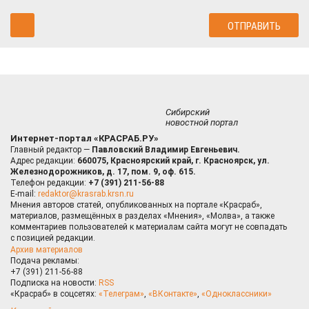
Сибирский
новостной портал
Интернет-портал «КРАСРАБ.РУ»
Главный редактор —
Павловский Владимир Евгеньевич.
Адрес редакции:
660075, Красноярский край, г. Красноярск, ул.
Железнодорожников, д. 17, пом. 9, оф. 615.
Телефон редакции:
+7 (391) 211-56-88
E-mail:
redaktor@krasrab.krsn.ru
Мнения авторов статей, опубликованных на портале «Красраб»,
материалов, размещённых в разделах «Мнения», «Молва», а также
комментариев пользователей к материалам сайта могут не совпадать
с позицией редакции.
Архив материалов
Подача рекламы:
+7 (391) 211-56-88
Подписка на новости:
RSS
«Красраб» в соцсетях:
«Телеграм»
,
«ВКонтакте»
,
«Одноклассники»