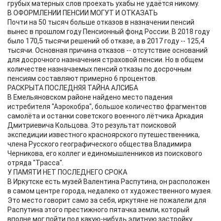
грубых матерных слов проехать ухабы не удаётся никому.
В ОФОРМЛЕНИИ ПЕНСИИ МОГУТ И ОТКАЗАТЬ
Почти на 50 тысяч больше отказов в назначении пенсий
вынес в прошлом году Пенсионный фонд России. В 2018 году
было 170,5 тысячи решений об отказе, а в 2017 году -- 125,4
тысячи. Основная причина отказов -- отсутствие оснований
для досрочного назначения страховой пенсии. Но в общем
количестве назначаемых пенсий отказы по досрочным
пенсиям составляют примерно 6 процентов.
РАСКРЫТА ПОСЛЕДНЯЯ ТАЙНА АЛСИБА
В Емельяновском районе найдено место падения
истребителя "Аэрокобра", большое количество фрагментов
самолёта и останки советского военного лётчика Аркадия
Дмитриевича Кольцова. Это результат поисковой
экспедиции известного красноярского путешественника,
члена Русского географического общества Владимира
Черникова, его коллег и единомышленников из поискового
отряда "Трасса".
У ПАМЯТИ НЕТ ПОСЛЕДНЕГО СРОКА
В Иркутске есть музей Валентина Распутина, он расположен
в самом центре города, недалеко от художественного музея.
Это место говорит само за себя, иркутяне не пожалели для
Распутина этого престижного пятачка земли, который
вполне мог пойти под какую-нибудь элитную застройку.