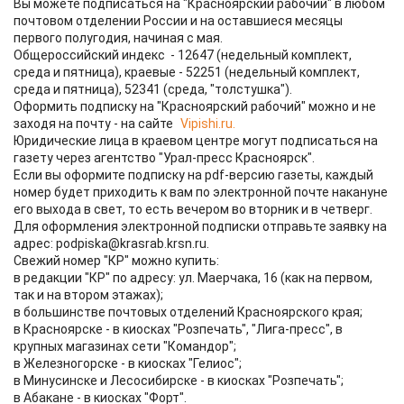
Вы можете подписаться на "Красноярский рабочий" в любом
почтовом отделении России и на оставшиеся месяцы
первого полугодия, начиная с мая.
Общероссийский индекс - 12647 (недельный комплект,
среда и пятница), краевые - 52251 (недельный комплект,
среда и пятница), 52341 (среда, "толстушка").
Оформить подписку на "Красноярский рабочий" можно и не
заходя на почту - на сайте
Vipishi.ru.
Юридические лица в краевом центре могут подписаться на
газету через агентство "Урал-пресс Красноярск".
Если вы оформите подписку на pdf-версию газеты, каждый
номер будет приходить к вам по электронной почте накануне
его выхода в свет, то есть вечером во вторник и в четверг.
Для оформления электронной подписки отправьте заявку на
адрес: podpiska@krasrab.krsn.ru.
Свежий номер "КР" можно купить:
в редакции "КР" по адресу: ул. Маерчака, 16 (как на первом,
так и на втором этажах);
в большинстве почтовых отделений Красноярского края;
в Красноярске - в киосках "Розпечать", "Лига-пресс", в
крупных магазинах сети "Командор";
в Железногорске - в киосках "Гелиос";
в Минусинске и Лесосибирске - в киосках "Розпечать";
в Абакане - в киосках "Форт".