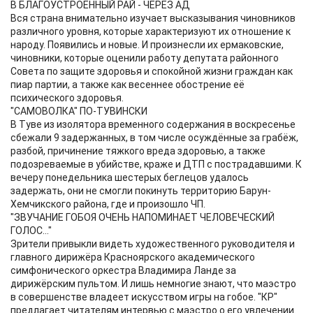
В БЛАГОУСТРОЕННЫЙ РАЙ - ЧЕРЕЗ АД
Вся страна внимательно изучает высказывания чиновников
различного уровня, которые характеризуют их отношение к
народу. Появились и новые. И произнесли их ермаковские,
чиновники, которые оценили работу депутата районного
Совета по защите здоровья и спокойной жизни граждан как
пиар партии, а также как весеннее обострение её
психического здоровья.
"САМОВОЛКА" ПО-ТУВИНСКИ
В Туве из изолятора временного содержания в воскресенье
сбежали 9 задержанных, в том числе осуждённые за грабёж,
разбой, причинение тяжкого вреда здоровью, а также
подозреваемые в убийстве, краже и ДТП с пострадавшими. К
вечеру понедельника шестерых беглецов удалось
задержать, они не смогли покинуть территорию Барун-
Хемчикского района, где и произошло ЧП.
"ЗВУЧАНИЕ ГОБОЯ ОЧЕНЬ НАПОМИНАЕТ ЧЕЛОВЕЧЕСКИЙ
ГОЛОС..."
Зрители привыкли видеть художественного руководителя и
главного дирижёра Красноярского академического
симфонического оркестра Владимира Ланде за
дирижёрским пультом. И лишь немногие знают, что маэстро
в совершенстве владеет искусством игры на гобое. "КР"
предлагает читателям интервью с маэстро о его увлечении.