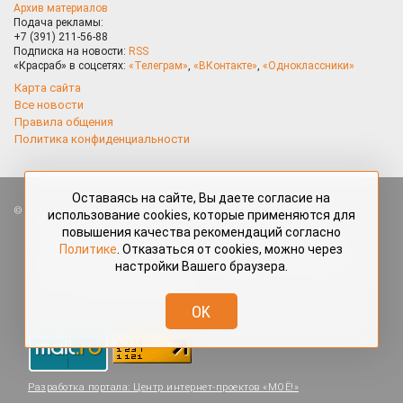
Архив материалов
Подача рекламы:
+7 (391) 211-56-88
Подписка на новости:
RSS
«Красраб» в соцсетях:
«Телеграм»
,
«ВКонтакте»
,
«Одноклассники»
Карта сайта
Все новости
Правила общения
Политика конфиденциальности
Оставаясь на сайте, Вы даете согласие на
Все права защищены. Любые материалы, размещённые на портале
использование cookies, которые применяются для
«Красраб.ру» сотрудниками редакции, нештатными авторами
повышения качества рекомендаций согласно
и читателями, являются объектами авторского права. Полное или
Политике
. Отказаться от cookies, можно через
частичное использование материалов, размещённых на портале
настройки Вашего браузера.
«Красраб.ру», допускается только с письменного согласия редакции
с указанием ссылки на источник. Все вопросы можно задать
по адресу
redaktor@krasrab.krsn.ru
.
OK
Разработка портала:
Центр интернет-проектов «МОЁ!»