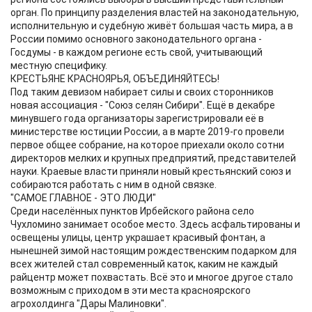
орган. По принципу разделения властей на законодательную,
исполнительную и судебную живёт большая часть мира, а в
России помимо основного законодательного органа -
Госдумы - в каждом регионе есть свой, учитывающий
местную специфику.
КРЕСТЬЯНЕ КРАСНОЯРЬЯ, ОБЪЕДИНЯЙТЕСЬ!
Под таким девизом набирает силы и своих сторонников
новая ассоциация - "Союз селян Сибири". Ещё в декабре
минувшего года организаторы зарегистрировали её в
министерстве юстиции России, а в марте 2019-го провели
первое общее собрание, на которое приехали около сотни
директоров мелких и крупных предприятий, представителей
науки. Краевые власти приняли новый крестьянский союз и
собираются работать с ним в одной связке.
"САМОЕ ГЛАВНОЕ - ЭТО ЛЮДИ"
Среди населённых пунктов Ирбейского района село
Чухломино занимает особое место. Здесь асфальтированы и
освещены улицы, центр украшает красивый фонтан, а
нынешней зимой настоящим рождественским подарком для
всех жителей стал современный каток, каким не каждый
райцентр может похвастать. Всё это и многое другое стало
возможным с приходом в эти места красноярского
агрохолдинга "Дары Малиновки".