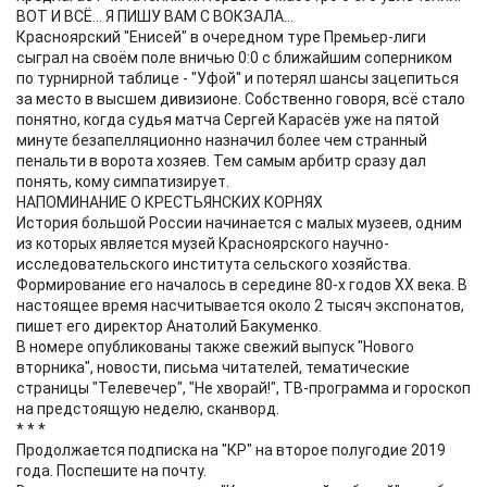
ВОТ И ВСЁ... Я ПИШУ ВАМ С ВОКЗАЛА...
Красноярский "Енисей" в очередном туре Премьер-лиги
сыграл на своём поле вничью 0:0 с ближайшим соперником
по турнирной таблице - "Уфой" и потерял шансы зацепиться
за место в высшем дивизионе. Собственно говоря, всё стало
понятно, когда судья матча Сергей Карасёв уже на пятой
минуте безапелляционно назначил более чем странный
пенальти в ворота хозяев. Тем самым арбитр сразу дал
понять, кому симпатизирует.
НАПОМИНАНИЕ О КРЕСТЬЯНСКИХ КОРНЯХ
История большой России начинается с малых музеев, одним
из которых является музей Красноярского научно-
исследовательского института сельского хозяйства.
Формирование его началось в середине 80-х годов XX века. В
настоящее время насчитывается около 2 тысяч экспонатов,
пишет его директор Анатолий Бакуменко.
В номере опубликованы также свежий выпуск "Нового
вторника", новости, письма читателей, тематические
страницы "Телевечер", "Не хворай!", ТВ-программа и гороскоп
на предстоящую неделю, сканворд.
* * *
Продолжается подписка на "КР" на второе полугодие 2019
года. Поспешите на почту.