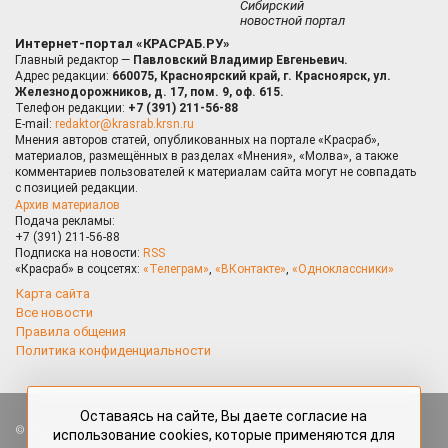
Сибирский
новостной портал
Интернет-портал «КРАСРАБ.РУ»
Главный редактор —
Павловский Владимир Евгеньевич.
Адрес редакции:
660075, Красноярский край, г. Красноярск, ул.
Железнодорожников, д. 17, пом. 9, оф. 615.
Телефон редакции:
+7 (391) 211-56-88
E-mail:
redaktor@krasrab.krsn.ru
Мнения авторов статей, опубликованных на портале «Красраб»,
материалов, размещённых в разделах «Мнения», «Молва», а также
комментариев пользователей к материалам сайта могут не совпадать
с позицией редакции.
Архив материалов
Подача рекламы:
+7 (391) 211-56-88
Подписка на новости:
RSS
«Красраб» в соцсетях:
«Телеграм»
,
«ВКонтакте»
,
«Одноклассники»
Карта сайта
Все новости
Правила общения
Политика конфиденциальности
Оставаясь на сайте, Вы даете согласие на
Все права защищены. Любые материалы, размещённые на портале
использование cookies, которые применяются для
«Красраб.ру» сотрудниками редакции, нештатными авторами