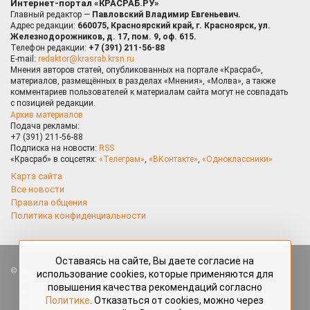
Интернет-портал «КРАСРАБ.РУ»
Главный редактор —
Павловский Владимир Евгеньевич.
Адрес редакции:
660075, Красноярский край, г. Красноярск, ул.
Железнодорожников, д. 17, пом. 9, оф. 615.
Телефон редакции:
+7 (391) 211-56-88
E-mail:
redaktor@krasrab.krsn.ru
Мнения авторов статей, опубликованных на портале «Красраб»,
материалов, размещённых в разделах «Мнения», «Молва», а также
комментариев пользователей к материалам сайта могут не совпадать
с позицией редакции.
Архив материалов
Подача рекламы:
+7 (391) 211-56-88
Подписка на новости:
RSS
«Красраб» в соцсетях:
«Телеграм»
,
«ВКонтакте»
,
«Одноклассники»
Карта сайта
Все новости
Правила общения
Политика конфиденциальности
Оставаясь на сайте, Вы даете согласие на
Все права защищены. Любые материалы, размещённые на портале
использование cookies, которые применяются для
«Красраб.ру» сотрудниками редакции, нештатными авторами
повышения качества рекомендаций согласно
и читателями, являются объектами авторского права. Полное или
Политике
. Отказаться от cookies, можно через
частичное использование материалов, размещённых на портале