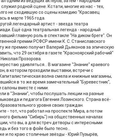
ал одним из ведущих актёров, затем - народным
служил родной сцене. Кстати, многие из нас - тех,
долго не сходившую со сцены комедию "Красавец
сь в марте 1965 года.
ругой легендарный артист - звезда театра
ади. Ещё одна театральная легенда - народный
авший главную роль в спектакле "На диком бреге". Он
твенной премии РСФСР имени К. С. Станиславского
эту же премию получит Валерий Дьяконов за эпическую
авить, что 29 октября в газете "Красноярский рабочий"
 Николая Прозорова.
ерестаю удивляться... В магазине "Знание" краевого
он, в котором проходили выставки, встречи с
 Капиталистическая волна смела и книжные магазины,
вшийся в то же время замечательный "Буревестник",
 салоны вместе с ними.
ели в "Знании", чтобы послушать лекции на разные
зыковеда и педагога Евгения Лозинского. Страна всё-
образовательного уровня своих граждан.
те - тот, что работал на проспекте Мира, а потом
рного фильма "Сибирь") на общественных началах
ии, что вы, а для встреч детворы с интересными
дь и без того в фойе было тесно...
е и по краю столичные звёзды - Юрий Пузырёв,