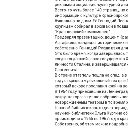
рекламы и социально-культурной дея
Всего-то чуть более 140 страниц, но
информации о культуре Красноярского
буквально по дням. Её Геннадий Лео
крупицам собирал в архивах и в подш
"Красноярский комсомолец".
Предваряя презентацию, доцент Крас
Астафьева, кандидат исторических н
собственно, Геннадий Рукша взял для
Это было время, когда завершалась т
когда тогдашний глава государства 
личности Сталина, и завершившаяся с
Сергеевича.
В стране оттепель пошла на спад, а в
году открылся музыкальный театр, в 
который вскоре прославил край на ве
В 1964 году приехавшие из Ленингра
вокруг которого тут же собрались поэ
новорожденным театром в то время ж
Главный библиотекарь отдела перио
научной библиотеки Ольга Кургина об
происходило с 1965 по 1967 год в кра
Собственно, об этом можно подробно 