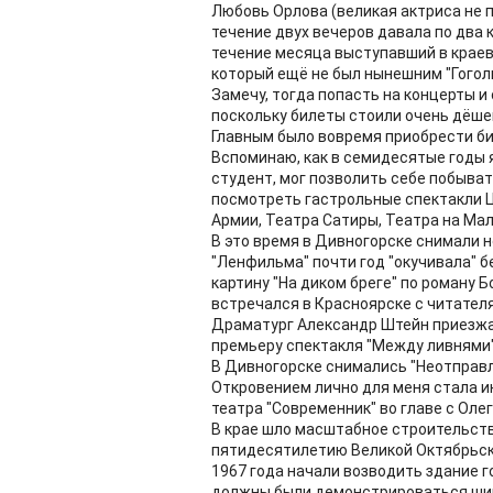
Любовь Орлова (великая актриса не п
течение двух вечеров давала по два 
течение месяца выступавший в краево
который ещё не был нынешним "Гогол
Замечу, тогда попасть на концерты и
поскольку билеты стоили очень дёше
Главным было вовремя приобрести би
Вспоминаю, как в семидесятые годы я
студент, мог позволить себе побыват
посмотреть гастрольные спектакли 
Армии, Театра Сатиры, Театра на Мал
В это время в Дивногорске снимали 
"Ленфильма" почти год "окучивала" б
картину "На диком бреге" по роману 
встречался в Красноярске с читателя
Драматург Александр Штейн приезжал
премьеру спектакля "Между ливнями",
В Дивногорске снимались "Неотправле
Откровением лично для меня стала и
театра "Современник" во главе с Ол
В крае шло масштабное строительств
пятидесятилетию Великой Октябрьск
1967 года начали возводить здание г
должны были демонстрироваться ши