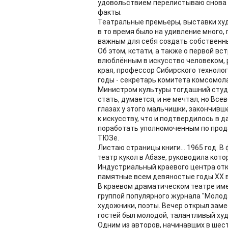
удовольствием перелистываю снова и
факты.
Театральные премьеры, выставки худ
в то время было на удивление много
важным для себя создать собственн
Об этом, кстати, а также о первой в
влюблённым в искусство человеком, 
края, профессор Сибирского технолог
годы - секретарь комитета комсомол
Министром культуры тогдашний студ
стать, думается, и не мечтал, но Все
глазах у этого мальчишки, закончив
к искусству, что и подтвердилось в д
поработать уполномоченным по прод
ТЮЗе.
Листаю страницы книги... 1965 год.
театр кукол в Абазе, руководила кото
Индустриальный краевого центра отк
памятные всем девяностые годы XX в
В краевом драматическом театре име
группой популярного журнала "Молода
художники, поэты. Вечер открыл заме
гостей был молодой, талантливый худ
Одним из авторов, начинавших в шес