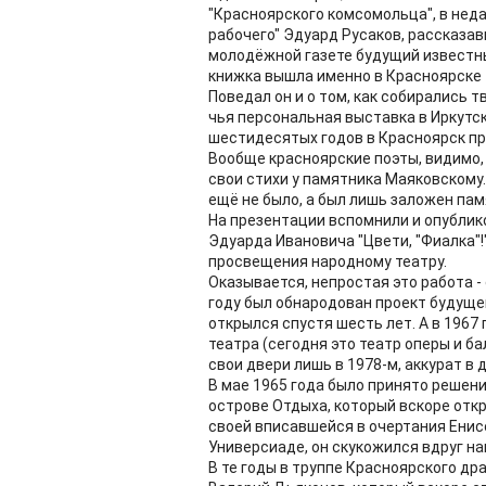
"Красноярского комсомольца", в нед
рабочего" Эдуард Русаков, рассказав
молодёжной газете будущий известны
книжка вышла именно в Красноярске
Поведал он и о том, как собирались 
чья персональная выставка в Иркутск
шестидесятых годов в Красноярск пр
Вообще красноярские поэты, видимо,
свои стихи у памятника Маяковскому.
ещё не было, а был лишь заложен па
На презентации вспомнили и опублик
Эдуарда Ивановича "Цвети, "Фиалка"
просвещения народному театру.
Оказывается, непростая это работа -
году был обнародован проект будуще
открылся спустя шесть лет. А в 1967
театра (сегодня это театр оперы и ба
свои двери лишь в 1978-м, аккурат в
В мае 1965 года было принято решени
острове Отдыха, который вскоре откр
своей вписавшейся в очертания Енисе
Универсиаде, он скукожился вдруг на
В те годы в труппе Красноярского д