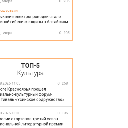
, вчера
0
206
сшествия
ыкание электропроводки стало
иной гибели женщины в Алтайском
, вчера
0
205
ТОП-5
Культура
8.2026 11:05
0
258
 юге Красноярья прошёл
иально-культурный форум-
тиваль «Усинское содружество»
8.2026 13:30
0
196
оссии стартовал третий сезон
иональной литературной премии