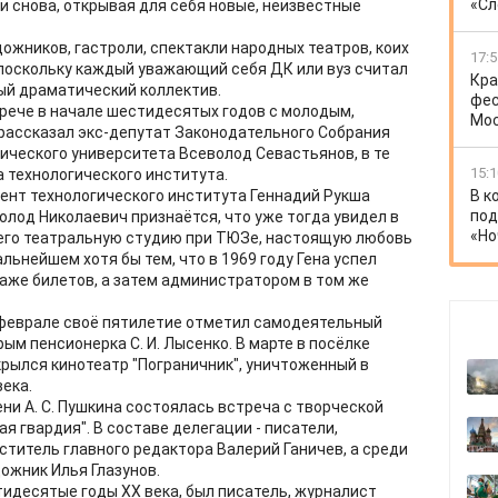
«Сл
 снова, открывая для себя новые, неизвестные
ожников, гастроли, спектакли народных театров, коих
17:5
, поскольку каждый уважающий себя ДК или вуз считал
Кра
ый драматический коллектив.
фес
стрече в начале шестидесятых годов с молодым,
Мо
рассказал экс-депутат Законодательного Собрания
ического университета Всеволод Севастьянов, в те
15:1
а технологического института.
ент технологического института Геннадий Рукша
В к
под
волод Николаевич признаётся, что уже тогда увидел в
«Но
шего театральную студию при ТЮЗе, настоящую любовь
альнейшем хотя бы тем, что в 1969 году Гена успел
аже билетов, а затем администратором в том же
 В феврале своё пятилетие отметил самодеятельный
рым пенсионерка С. И. Лысенко. В марте в посёлке
рылся кинотеатр "Пограничник", уничтоженный в
ека.
ни А. С. Пушкина состоялась встреча с творческой
я гвардия". В составе делегации - писатели,
ститель главного редактора Валерий Ганичев, а среди
ожник Илья Глазунов.
тидесятые годы XX века, был писатель, журналист