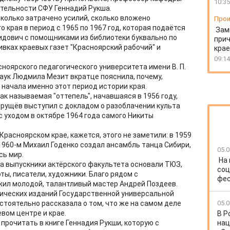
10:35
тельности СФУ Геннадий Рукша.
 сколько затрачено усилий, сколько вложено
Прои
 края в период с 1965 по 1967 год, которая подаётся
Зам
нидович с помощниками из библиотеки буквально по
прич
ивках краевых газет "Красноярский рабочий" и
крае
09:14
ноярского педагогического университета имени В. П.
аук Людмила Мезит вкратце пояснила, почему,
 начала именно этот период истории края.
ак называемая "оттепель", начавшаяся в 1956 году,
Хрущёв выступил с докладом о разоблачении культа
 уходом в октябре 1964 года самого Никиты
 Красноярском крае, кажется, этого не заметили: в 1959
1960-м Михаил Годенко создал ансамбль танца Сибири,
05.0
сь мир.
На
да выпускники актёрского факультета основали ТЮЗ,
соц
ты, писатели, художники. Благо рядом с
фес
ил молодой, талантливый мастер Андрей Поздеев.
дических изданий Государственной универсальной
стоятельно рассказала о том, что же на самом деле
05.0
евом центре и крае.
В Р
прочитать в книге Геннадия Рукши, которую с
нац