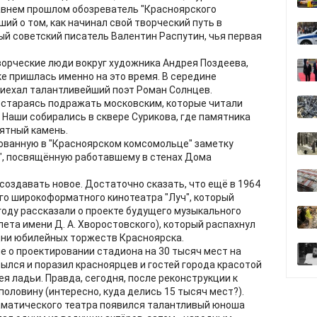
авнем прошлом обозреватель "Красноярского
ший о том, как начинал свой творческий путь в
й советский писатель Валентин Распутин, чья первая
творческие люди вокруг художника Андрея Поздеева,
е пришлась именно на это время. В середине
иехал талантливейший поэт Роман Солнцев.
 стараясь подражать московским, которые читали
 Наши собирались в сквере Сурикова, где памятника
мятный камень.
ованную в "Красноярском комсомольце" заметку
!", посвящённую работавшему в стенах Дома
 создавать новое. Достаточно сказать, что ещё в 1964
го широкоформатного кинотеатра "Луч", который
 году рассказали о проекте будущего музыкального
лета имени Д. А. Хворостовского), который распахнул
 дни юбилейных торжеств Красноярска.
е о проектировании стадиона на 30 тысяч мест на
ылся и поразил красноярцев и гостей города красотой
я ладьи. Правда, сегодня, после реконструкции к
половину (интересно, куда делись 15 тысяч мест?).
раматического театра появился талантливый юноша