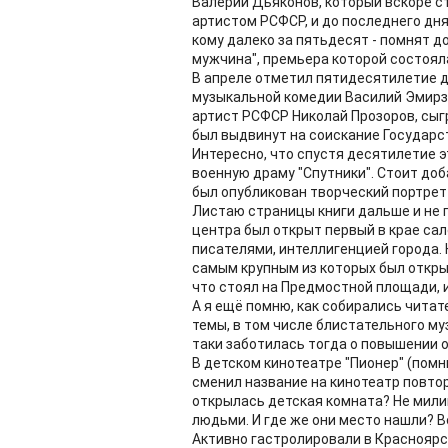
Валерий Дьяконов, который вскоре ст
артистом РСФСР, и до последнего дня 
кому далеко за пятьдесят - помнят 
мужчина", премьера которой состояла
В апреле отметил пятидесятилетие д
музыкальной комедии Василий Эмирзи
артист РСФСР Николай Прозоров, сыгр
был выдвинут на соискание Государс
Интересно, что спустя десятилетие 
военную драму "Спутники". Стоит доб
был опубликован творческий портрет
Листаю страницы книги дальше и не п
центра был открыт первый в крае сал
писателями, интеллигенцией города.
самым крупным из которых был откры
что стоял на Предмостной площади, и
А я ещё помню, как собирались читат
темы, в том числе блистательного му
таки заботилась тогда о повышении 
В детском кинотеатре "Пионер" (помни
сменил название на кинотеатр повто
открылась детская комната? Не милиц
людьми. И где же они место нашли? Ве
Активно гастролировали в Красноярск