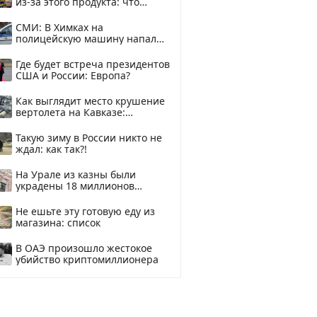
из-за этого продукта: что
купить?
СМИ: В Химках на
полицейскую машину напали
и подожгли.
Где будет встреча президентов
США и России: Европа?
Как выглядит место крушение
вертолета на Кавказе:
смотреть
Такую зиму в России никто не
ждал: как так?!
На Урале из казны были
украдены 18 миллионов
рублей
Не ешьте эту готовую еду из
магазина: список
В ОАЭ произошло жестокое
убийство криптомиллионера