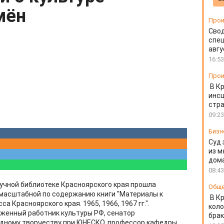
мён
Прои
Свод
спец
авгу
16:53
Прои
В К
инс
стр
09:23
Бизн
Суд 
из м
дом
08:43
учной библиотеке Красноярского края прошла
Общ
 масштабной по содержанию книги "Материалы к
В К
а Красноярского края. 1965, 1966, 1967 гг.".
коло
женный работник культуры РФ, сенатор
бра
дному творчеству при ЮНЕСКО, профессор кафедры