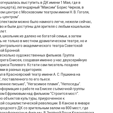
огнушалась выступить в ДК имени 1 Мая, где в
концерта), легендарный "Максим" Борис Чирков, в
м центре с Московским театром имени Н. В. Гоголя,
ь-центром".
 спектакли можно было намного легче, нежели сейчас,
во и были доступны для зрителя с любым кошельком.
лет.
, школьник из далеко не богатой семьи, а затем
ь не только в местном драматическом театре, но и
Центрального академического театра Советской
ой Бронной.
несколько художественных фильмов. Группа
ерега Енисея, создавая именно у нас двухсерийную
Бориса Полевого. Кстати сам писатель позднее
ми в разных аудиториях.
 в Красноярский театр имени А. С. Пушкина на
 поставленного по его пьесе.
нное письмо", "Негасимое пламя", "Непоседы".
нформация о работе на Енисее съёмочной группы
егом Ефремовым над фильмом "Строится мост".
о объектов культуры, приуроченное к
ой социалистической революции. В Канске в январе
ородского ДК со зрительным залом на 800 мест, где
рокоформатные фильмы. В Зелёной Роще Красноярска