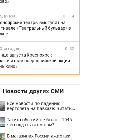
ово»
5, вчера
0
114
сноярские театры выступят на
тивале «Театральный бульвар» в
скве
0, сегодня
0
32
онце августа Красноярск
ключится к всероссийской акции
чь кино»
Новости других СМИ
Все новости по падению
вертолета на Кавказе: читать
здесь
Таких событий не было с 1945:
чего ждать всем нам?
В магазинах России ажиотаж