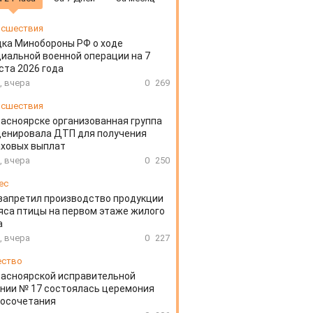
сшествия
ка Минобороны РФ о ходе
иальной военной операции на 7
ста 2026 года
, вчера
0
269
сшествия
расноярске организованная группа
ценировала ДТП для получения
аховых выплат
, вчера
0
250
ес
запретил производство продукции
яса птицы на первом этаже жилого
а
, вчера
0
227
ество
расноярской исправительной
нии № 17 состоялась церемония
косочетания