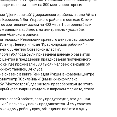
со зрительным залом на 800 мест, просторным
озе "Денисовский" Дзержинского района, в селе Айтат
е Берёзовый Лог Ужурского района, в совхозе Ключи
а со зрительным залом на 400 мест. Построены были
ым залом на 250 мест, на центральных усадьбах
реве Абанского района.
а на площади Революции краевого центра был заложен
ьичу Ленину, - писал "Красноярский рабочий". -
но к 50-летию Советской власти".
оября 1967 года были приведены данные о развитии
о центра в преддверии празднования полувекового
ске, где проживали 580 тысяч человек, открыли 59
иноустановок, 34 клуба.
 не сказано в книге Геннадия Рукши, в-краевом центре
инотеатр "Юбилейный" (ныне кинокомплекс
бу "Мостостроя", где жители правобережья до этого
торый красноярцы увидели в широком формате, стала
аз о своей работе, сразу предупредил, что данная
анию", поскольку поиск продолжается. И ему хочется
 каждому району края, объединив всё это в одну