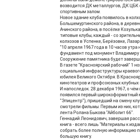
возводится ДК металлургов, ДК ЦБК 
спортивным залом.
Новое здание клуба появилось в колх
Большемуртинского района, в деревн
Ачинского района, в посёлке Козульк
типовые клубы, каждый - со зрительн
колхозов в Успенке, Берёзовке, Лаза
"10 апреля 1967 года в 10 часов утр
фундамент под монумент Владимиру Ил
Сооружение памятника будет заверше
В газете "Красноярский рабочий" 1 н
социальной инфраструктуры краевог
юбилея Великого Октября. В Краснояр
кинотеатров и профсоюзных клубных к
И напоследок. 28 декабря 1967, о чём
появился первый широкоформатный к
"Эпицентр"), пришедший на смену клу
смотрели фильмы. Первым из них, ко
лента Ролана Быкова "Айболит 66".
Геннадий Леонидович, завершая расск
книга - всего лишь "Материалы к изд
собрать более полную информацию по
большую книгу.