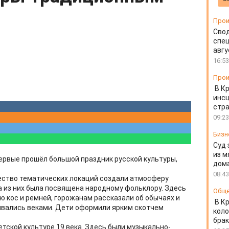
Прои
Свод
спец
авгу
16:53
Прои
В К
инс
стр
09:23
Бизн
Суд 
из м
первые прошёл большой праздник русской культуры,
дом
08:43
ество тематических локаций создали атмосферу
а из них была посвящена народному фольклору. Здесь
Общ
ю кос и ремней, горожанам рассказали об обычаях и
В К
ывались веками. Дети оформили ярким скотчем
коло
бра
тской культуре 19 века. Здесь были музыкально-