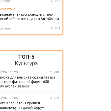
, вчера
0
213
сшествия
ыкание электропроводки стало
иной гибели женщины в Алтайском
, вчера
0
211
ТОП-5
Культура
8.2026 16:20
1
299
Канске для ремонта сцены театра
латили фиктивной фирме 635
яч рублей аванса
8.2026 11:05
0
259
 юге Красноярья прошёл
иально-культурный форум-