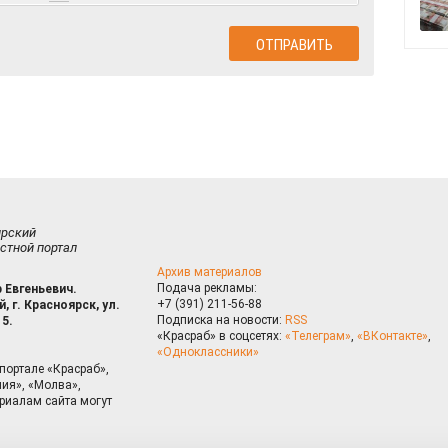
ирский
стной портал
Архив материалов
Подача рекламы:
 Евгеньевич.
+7 (391) 211-56-88
, г. Красноярск, ул.
Подписка на новости:
RSS
15.
«Красраб» в соцсетях:
«Телеграм»
,
«ВКонтакте»
,
«Одноклассники»
портале «Красраб»,
ия», «Молва»,
риалам сайта могут
на сайте, Вы даете согласие на использование cookies, которые 
ышения качества рекомендаций согласно
Политике
. Отказаться от