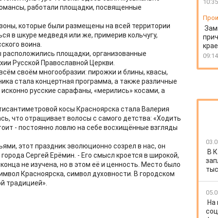
10:35
романсы, работали площадки, посвященные
Прои
зоны, которые были размещены на всей территории
Зам
ся в шкуре медведя или же, примерив кольчугу,
прич
ского воина.
крае
ы расположились площадки, организованные
09:14
хии Русской Православной Церкви.
всём своём многообразии: пирожки и блины, квасы,
ника стала концертная программа, а также различные
исконно русские сарафаны, «мерились» косами, а
тисантиметровой косы Красноярска стала Валерия
сь, что отращивает волосы с самого детства: «Ходить
 стоит - постоянно ловлю на себе восхищённые взгляды
03.0
ями, этот праздник эволюционно созрел в нас, он
В 
а города Сергей Ерёмин. - Его смысл кроется в широкой,
зап
конца не изучена, но в этом её и ценность. Место было
тыс
символ Красноярска, символ духовности. В городском
ой традицией».
05.0
На
соц