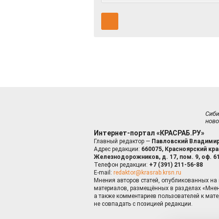
Сиб
ново
Интернет-портал «КРАСРАБ.РУ»
Главный редактор —
Павловский Владимир
Адрес редакции:
660075, Красноярский край
Железнодорожников, д. 17, пом. 9, оф. 6
Телефон редакции:
+7 (391) 211-56-88
E-mail:
redaktor@krasrab.krsn.ru
Мнения авторов статей, опубликованных на 
материалов, размещённых в разделах «Мнен
а также комментариев пользователей к мате
не совпадать с позицией редакции.
Оставаясь 
для пов