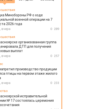
сшествия
ка Минобороны РФ о ходе
иальной военной операции на 7
ста 2026 года
, вчера
0
289
сшествия
расноярске организованная группа
ценировала ДТП для получения
аховых выплат
, вчера
0
257
ес
запретил производство продукции
яса птицы на первом этаже жилого
а
, вчера
0
233
ество
расноярской исправительной
нии № 17 состоялась церемония
косочетания