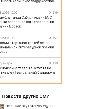
тиваль «Усинское содружество»
8.2026 10:00
0
219
амбль танца Сибири имени М. С.
енко отправляется в гастроли на
ьний Восток
8.2026 13:30
0
197
оссии стартовал третий сезон
иональной литературной премии
ово»
5, вчера
0
119
сноярские театры выступят на
тивале «Театральный бульвар» в
скве
Новости других СМИ
Не ешьте эту готовую еду из