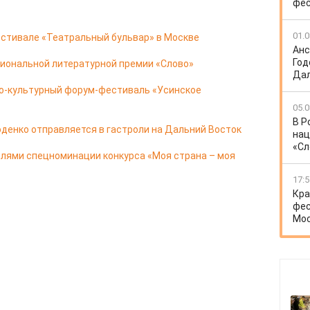
фес
01.0
естивале «Театральный бульвар» в Москве
Анс
Год
циональной литературной премии «Слово»
Дал
о-культурный форум-фестиваль «Усинское
05.0
В Р
оденко отправляется в гастроли на Дальний Восток
нац
«Сл
елями спецноминации конкурса «Моя страна – моя
17:5
Кра
фес
Мо