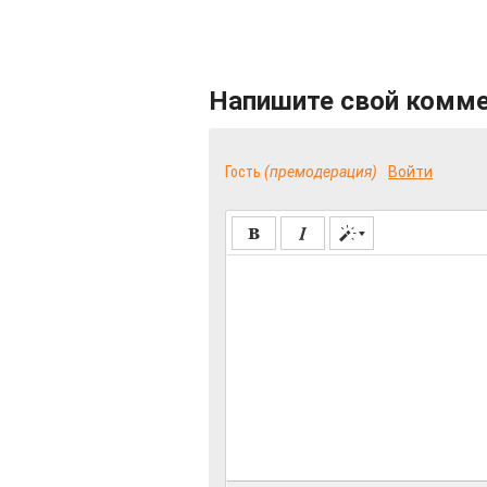
Напишите свой комм
Гость
(премодерация)
Войти