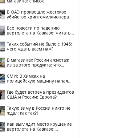
магазина: список
В ОАЭ произошло жестокое
убийство криптомиллионера
Все новости по падению
вертолета на Кавказе: читать
здесь
Таких событий не было с 1945:
чего ждать всем нам?
В магазинах России ажиотаж
из-за этого продукта: что
купить?
СМИ: В Химках на
полицейскую машину напали
и подожгли.
Где будет встреча президентов
США и России: Европа?
Такую зиму в России никто не
ждал: как так?!
Как выглядит место крушение
вертолета на Кавказе:
смотреть