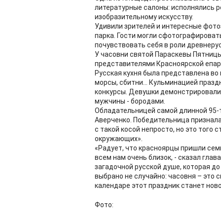
литературные салоны: исполнялись 
изобразительному искусству.
Удивили зрителей и интересные фото
парка. Гости могли сфотографировать
почувствовать себя в роли древнерус
У часовни святой Параскевы Пятниц
представителями Красноярской епар
Русская кухня была представлена во 
морсы, сбитни... Кульминацией празд
конкурсы. Девушки демонстрировали 
мужчины - бородами.
Обладательницей самой длинной 95-
Аверченко. Победительница признала
с такой косой непросто, но это того
окружающих».
«Радует, что красноярцы пришли семь
всем нам очень близок, - сказал глав
загадочной русской душе, которая до 
выбрано не случайно: часовня – это 
календаре этот праздник станет нов
Фото: