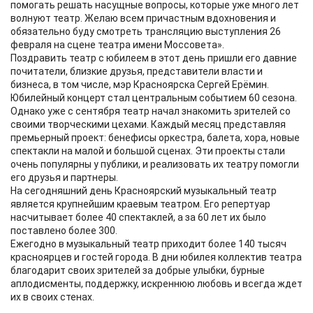
помогать решать насущные вопросы, которые уже много лет
волнуют театр. Желаю всем причастным вдохновения и
обязательно буду смотреть трансляцию выступления 26
февраля на сцене театра имени Моссовета».
Поздравить театр с юбилеем в этот день пришли его давние
почитатели, близкие друзья, представители власти и
бизнеса, в том числе, мэр Красноярска Сергей Ерёмин.
Юбилейный концерт стал центральным событием 60 сезона.
Однако уже с сентября театр начал знакомить зрителей со
своими творческими цехами. Каждый месяц представляя
премьерный проект: бенефисы оркестра, балета, хора, новые
спектакли на малой и большой сценах. Эти проекты стали
очень популярны у публики, и реализовать их театру помогли
его друзья и партнеры.
На сегодняшний день Красноярский музыкальный театр
является крупнейшим краевым театром. Его репертуар
насчитывает более 40 спектаклей, а за 60 лет их было
поставлено более 300.
Ежегодно в музыкальный театр приходит более 140 тысяч
красноярцев и гостей города. В дни юбилея коллектив театра
благодарит своих зрителей за добрые улыбки, бурные
аплодисменты, поддержку, искреннюю любовь и всегда ждет
их в своих стенах.