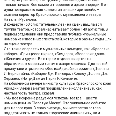
только начало. Все самое интересное и яркое впереди. Я от
души поздравляю наш коллектив и наших зрителей», –
сказала директор Красноярского музыкального театра
Наталья Русанова.
В концерте «60 блистательных лет» на сцену вышла вся
труппа театра, которая насчитывает более 140 артистов. В
первом отделении они представили публике музыкальные
номера из известных спектаклей, которые в разные годы шли
на сцене театра.
Это такие оперетты и музыкальные комедии, как: «Красотка
кабаре», «Принцесса цирка», «Баядера», «Веселая вдова»,
«Женихи» и другие. Во втором отделении артисты
обратились к мировым хитам в жанре мюзикла. Для гостей
прозвучали отрывки из «Вестсайдской истории» и «Девять»
Л. Бернстайна, «Кабаре» Дж. Кандера, «Хэллоу, Долли» Дж.
Хермана, «Нотр-Дам де Пари» Р. Кочианте.
На юбилейном вечере министр культуры Красноярского края
Аркадий Зинов зачитал поздравление коллективу и, как
частый гость театра, сказал:
«Мы все искренне радуемся успехам театра — шести
номинациям на “Золотую Маску”. Это уникальное событие
для целого края. В свою очередь, министерство готово
поддерживать не только творческие инициативы, но и