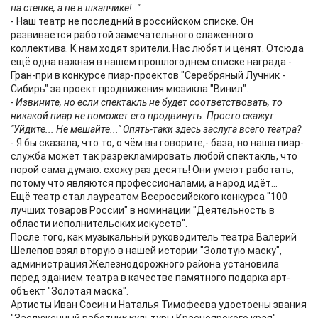
на стенке, а не в шкапчике!.."
- Наш театр не последний в российском списке. Он
развивается работой замечательного слаженного
коллектива. К нам ходят зрители. Нас любят и ценят. Отсюда
ещё одна важная в нашем прошлогоднем списке награда -
Гран-при в конкурсе пиар-проектов "Серебряный Лучник -
Сибирь" за проект продвижения мюзикла "Винил".
- Извините, но если спектакль не будет соответствовать, то
никакой пиар не поможет его продвинуть. Просто скажут:
"Уйдите... Не мешайте..." Опять-таки здесь заслуга всего театра?
- Я бы сказала, что то, о чём вы говорите,- база, но наша пиар-
служба может так разрекламировать любой спектакль, что
порой сама думаю: схожу раз десять! Они умеют работать,
потому что являются профессионалами, а народ идёт...
Ещё театр стал лауреатом Всероссийского конкурса "100
лучших товаров России" в номинации "Деятельность в
области исполнительских искусств".
После того, как музыкальный руководитель театра Валерий
Шелепов взял вторую в нашей истории "Золотую маску",
администрация Железнодорожного района установила
перед зданием театра в качестве памятного подарка арт-
объект "Золотая маска".
Артисты Иван Сосин и Наталья Тимофеева удостоены звания