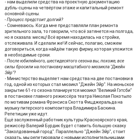
- нам выделили средства на проектную документацию
дубль-сцены на четвёртом этаже и капитальный ремонт
основной сцены.
- Процесс предстоит долгий?
- Сомневаюсь. Когда мне представляли план ремонта
зрительного зала, то говорили, что всё затянется на полгода,
но я сказала: месяц! Всё время находилась на стройке,
отслеживала. И сделали же! И сейчас, полагаю, сможем
договориться, когда найдём такую фирму, которая уложится
в необходимые сроки.
- После юбилейного, шестидесятого сезона вы, похоже, все
силы бросили на постановку масштабного мюзикла "Джейн
Эйр"?
- Министерство выделяет нам средства на две постановки в
год, одной из которых стал мюзикл "Джейн Эйр". На июньское
закрытие 61-го сезона планируется мюзикл "Великий Гэтсби"
в постановке главного режиссёра театра Николая Покотыло
по мотивам романа Фрэнсиса Скотта Фицджеральда на
музыку питерского композитора Владимира Баскина.
Репетиции уже идут.
Ещё заслуженный работник культуры Красноярского края,
режиссёр Валерий Бурдик будет ставить большую сказку
"Заколдованный город". Параллельно "Джейн Эйр", стоит
сказать, мы репетировали с новыми исполнительницами