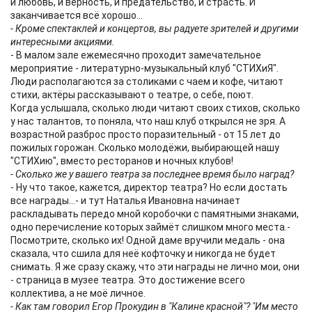
и любовь, и верность, и предательство, и страсть. И
заканчивается всё хорошо...
- Кроме спектаклей и концертов, вы радуете зрителей и другими
интересными акциями.
- В малом зале ежемесячно проходит замечательное
мероприятие - литературно-музыкальный клуб "СТИХиЯ".
Люди располагаются за столиками с чаем и кофе, читают
стихи, актёры рассказывают о театре, о себе, поют.
Когда услышала, сколько люди читают своих стихов, сколько
у нас талантов, то поняла, что наш клуб открылся не зря. А
возрастной разброс просто поразительный - от 15 лет до
пожилых горожан. Сколько молодёжи, выбирающей нашу
"СТИХию", вместо ресторанов и ночных клубов!
- Сколько же у вашего театра за последнее время было наград?
- Ну что такое, кажется, директор театра? Но если достать
все награды...- и тут Наталья Ивановна начинает
раскладывать передо мной коробочки с памятными знаками,
одно перечисление которых займёт слишком много места.-
Посмотрите, сколько их! Одной даме вручили медаль - она
сказала, что сшила для неё кофточку и никогда не будет
снимать. Я же сразу скажу, что эти награды не лично мои, они
- страница в музее театра. Это достижение всего
коллектива, а не моё личное.
- Как там говорил Егор Прокудин в "Калине красной"? "Им место