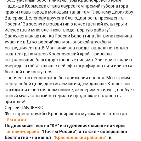
"Заслуженный работник культуры Красноярского края".
Надежда Кармаева стала лауреатом премий губернатора
края и главы города молодым талантам. Главному дирижёру
Валерию Шелепову вручена благодарность президента
России "За заслуги в развитии отечественной культуры и
искусства и многолетнюю плодотворную работу".
Заслуженная артистка России Валентина Литвина приняла
участие в Днях российско-монгольской дружбы и
сотрудничества. В Монголии она представляла не только
наш театр, но и весь Красноярский край. Привезла
потрясающие благодарственные письма. Зрители стояли в
очередь, чтобы только с ней сфотографироваться или хотя
бы к ней прикоснуться.
Творчество невозможно без движения вперёд. Мы ставим
перед собой цели, достигаем их и идём дальше. Коллектив
находится в постоянном поиске, экспериментирует, пробует
новый музыкальный материал и продолжает радовать
зрителей!
Сергей ПАВЛЕНКО.
Фото пресс-службы Красноярского музыкального театра.
#krasrab
Подписывайтесь на "КР" в отделениях связи или через
онлайн-сервис
"Почты России", а также - совершенно
бесплатно - на канал
"Красноярский рабочий"
в