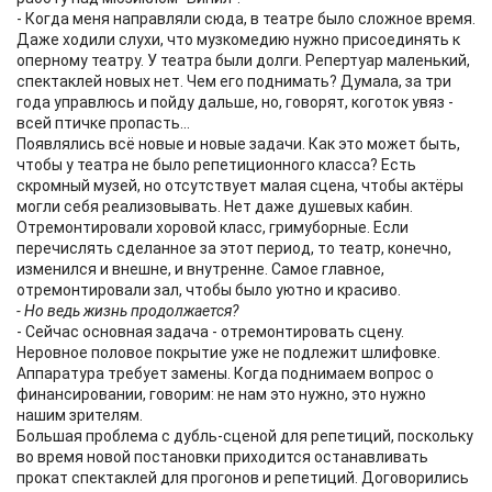
- Когда меня направляли сюда, в театре было сложное время.
Даже ходили слухи, что музкомедию нужно присоединять к
оперному театру. У театра были долги. Репертуар маленький,
спектаклей новых нет. Чем его поднимать? Думала, за три
года управлюсь и пойду дальше, но, говорят, коготок увяз -
всей птичке пропасть...
Появлялись всё новые и новые задачи. Как это может быть,
чтобы у театра не было репетиционного класса? Есть
скромный музей, но отсутствует малая сцена, чтобы актёры
могли себя реализовывать. Нет даже душевых кабин.
Отремонтировали хоровой класс, гримуборные. Если
перечислять сделанное за этот период, то театр, конечно,
изменился и внешне, и внутренне. Самое главное,
отремонтировали зал, чтобы было уютно и красиво.
- Но ведь жизнь продолжается?
- Сейчас основная задача - отремонтировать сцену.
Неровное половое покрытие уже не подлежит шлифовке.
Аппаратура требует замены. Когда поднимаем вопрос о
финансировании, говорим: не нам это нужно, это нужно
нашим зрителям.
Большая проблема с дубль-сценой для репетиций, поскольку
во время новой постановки приходится останавливать
прокат спектаклей для прогонов и репетиций. Договорились