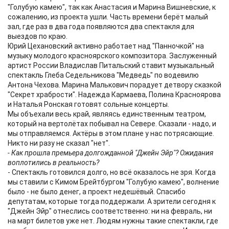
"Голубую камею", так как Анастасия и Марина Вишневские, к
сожалению, из проекта ушли. Часть времени берёт малый
зал, где раз в два года появляются два спектакля для
выездов по краю.
Юрий Цехановский активно работает над "Панночкой" на
музыку молодого красноярского композитора. Заслуженный
артист России Владислав Питальский ставит музыкальный
спектакль Глеба Седельникова "Медведь" по водевилю
Антона Чехова. Марина Малькович порадует детвору сказкой
"Секрет храбрости". Надежда Кармаева, Полина Красноярова
и Наталья Ронская готовят сольные концерты.
Мы объехали весь край, являясь единственным театром,
который на вертолётах побывал на Севере. Сказали - надо, и
мы отправляемся. Актёры в этом плане у нас потрясающие.
Никто ни разу не сказал "нет".
- Как прошла премьера долгожданной "Джейн Эйр"? Ожидания
воплотились в реальность?
- Спектакль готовился долго, но всё оказалось не зря. Когда
мы ставили с Кимом Брейтбургом "Голубую камею", волнение
было - не было денег, а проект недешёвый. Спасибо
депутатам, которые тогда поддержали. А зрители сегодня к
"Джейн Эйр" отнеслись соответственно: ни на февраль, ни
на март билетов уже нет. Людям нужны такие спектакли, где