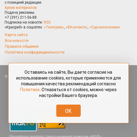
с позицией редакции.
Архив материалов
Подача рекламы:
+7 (391) 211-56-88
Подписка на новости:
RSS
«Красраб» в соцсетях:
«Телеграм»
,
«ВКонтакте»
,
«Одноклассники»
Карта сайта
Все новости
Правила общения
Политика конфиденциальности
Оставаясь на сайте, Вы даете согласие на
Все права защищены. Любые материалы, размещённые на портале
использование cookies, которые применяются для
«Красраб.ру» сотрудниками редакции, нештатными авторами
повышения качества рекомендаций согласно
и читателями, являются объектами авторского права. Полное или
Политике
. Отказаться от cookies, можно через
частичное использование материалов, размещённых на портале
настройки Вашего браузера.
«Красраб.ру», допускается только с письменного согласия редакции
с указанием ссылки на источник. Все вопросы можно задать
по адресу
redaktor@krasrab.krsn.ru
.
OK
Разработка портала:
Центр интернет-проектов «МОЁ!»