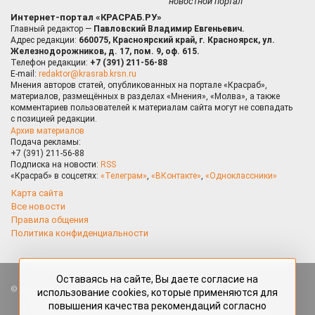
новостной портал
Интернет-портал «КРАСРАБ.РУ»
Главный редактор —
Павловский Владимир Евгеньевич.
Адрес редакции:
660075, Красноярский край, г. Красноярск, ул.
Железнодорожников, д. 17, пом. 9, оф. 615.
Телефон редакции:
+7 (391) 211-56-88
E-mail:
redaktor@krasrab.krsn.ru
Мнения авторов статей, опубликованных на портале «Красраб»,
материалов, размещённых в разделах «Мнения», «Молва», а также
комментариев пользователей к материалам сайта могут не совпадать
с позицией редакции.
Архив материалов
Подача рекламы:
+7 (391) 211-56-88
Подписка на новости:
RSS
«Красраб» в соцсетях:
«Телеграм»
,
«ВКонтакте»
,
«Одноклассники»
Карта сайта
Все новости
Правила общения
Политика конфиденциальности
Оставаясь на сайте, Вы даете согласие на
Все права защищены. Любые материалы, размещённые на портале
использование cookies, которые применяются для
«Красраб.ру» сотрудниками редакции, нештатными авторами
повышения качества рекомендаций согласно
и читателями, являются объектами авторского права. Полное или