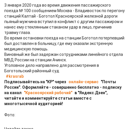
3 января 2020 года во время движения пассажирского
поезда № 100 сообщением Москва - Владивосток по перегону
станций Калтай - Боготол Красноярской железной дороги
пьяный мужчина вступил в конфликт с другим пассажиром и
нанес ему стеклянным стаканом удар в лицо, причинив
травму глаза.
Во время остановки поезда на станции Боготол потерпевший
был доставлен в больницу, где ему оказали экстренную
медицинскую помощь.
Виновный же был задержан сотрудниками линейного отдела
МВД России на станции Ачинск.
Уголовное дело направлено для рассмотрения в
Боготольский районный суд.
#krasrab
Подписывайтесь на "КР" через
онлайн-сервис
"Почты
России". Оформляйте - совершенно бесплатно - подписку
на канал
"Красноярский рабочий"
в "Яндекс.Дзен",
читайте и комментируйте статьи вместе с
многотысячной аудиторией!
Фото: