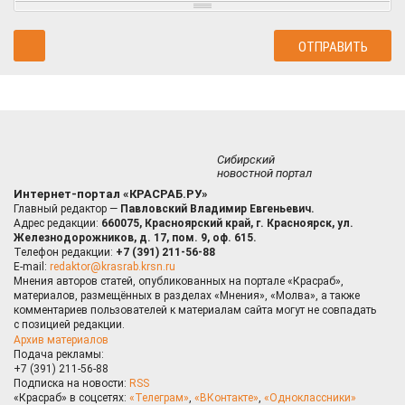
Сибирский
новостной портал
Интернет-портал «КРАСРАБ.РУ»
Главный редактор —
Павловский Владимир Евгеньевич.
Адрес редакции:
660075, Красноярский край, г. Красноярск, ул.
Железнодорожников, д. 17, пом. 9, оф. 615.
Телефон редакции:
+7 (391) 211-56-88
E-mail:
redaktor@krasrab.krsn.ru
Мнения авторов статей, опубликованных на портале «Красраб»,
материалов, размещённых в разделах «Мнения», «Молва», а также
комментариев пользователей к материалам сайта могут не совпадать
с позицией редакции.
Архив материалов
Подача рекламы:
+7 (391) 211-56-88
Подписка на новости:
RSS
«Красраб» в соцсетях:
«Телеграм»
,
«ВКонтакте»
,
«Одноклассники»