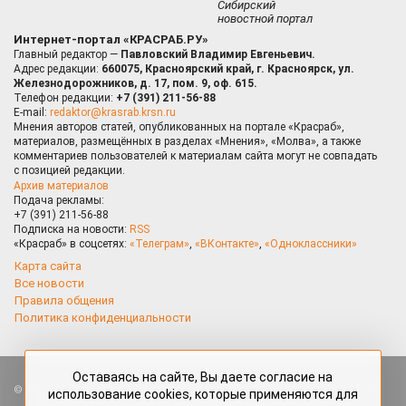
Сибирский
новостной портал
Интернет-портал «КРАСРАБ.РУ»
Главный редактор —
Павловский Владимир Евгеньевич.
Адрес редакции:
660075, Красноярский край, г. Красноярск, ул.
Железнодорожников, д. 17, пом. 9, оф. 615.
Телефон редакции:
+7 (391) 211-56-88
E-mail:
redaktor@krasrab.krsn.ru
Мнения авторов статей, опубликованных на портале «Красраб»,
материалов, размещённых в разделах «Мнения», «Молва», а также
комментариев пользователей к материалам сайта могут не совпадать
с позицией редакции.
Архив материалов
Подача рекламы:
+7 (391) 211-56-88
Подписка на новости:
RSS
«Красраб» в соцсетях:
«Телеграм»
,
«ВКонтакте»
,
«Одноклассники»
Карта сайта
Все новости
Правила общения
Политика конфиденциальности
Оставаясь на сайте, Вы даете согласие на
Все права защищены. Любые материалы, размещённые на портале
использование cookies, которые применяются для
«Красраб.ру» сотрудниками редакции, нештатными авторами