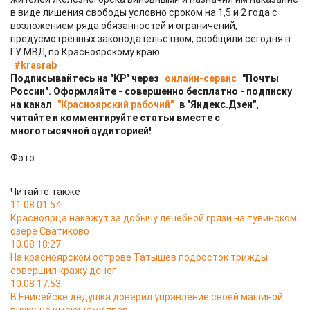
в виде лишения свободы условно сроком на 1,5 и 2 года с
возложением ряда обязанностей и ограничений,
предусмотренных законодательством, сообщили сегодня в
ГУ МВД по Красноярскому краю.
#krasrab
Подписывайтесь на "КР" через
онлайн-сервис
"Почты
России". Оформляйте - совершенно бесплатно - подписку
на канал
"Красноярский рабочий"
в "Яндекс.Дзен",
читайте и комментируйте статьи вместе с
многотысячной аудиторией!
Фото:
Читайте также
11.08 01:54
Красноярца накажут за добычу лечебной грязи на тувинском
озере Сватиково
10.08 18:27
На красноярском острове Татышев подросток трижды
совершил кражу денег
10.08 17:53
В Енисейске дедушка доверил управление своей машиной