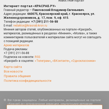
новостной портал
Интернет-портал «КРАСРАБ.РУ»
Главный редактор —
Павловский Владимир Евгеньевич.
Адрес редакции:
660075, Красноярский край, г. Красноярск, ул.
Железнодорожников, д. 17, пом. 9, оф. 615.
Телефон редакции:
+7 (391) 211-56-88
E-mail:
redaktor@krasrab.krsn.ru
Мнения авторов статей, опубликованных на портале «Красраб»,
материалов, размещённых в разделах «Мнения», «Молва», а также
комментариев пользователей к материалам сайта могут не совпадать
с позицией редакции.
Архив материалов
Подача рекламы:
+7 (391) 211-56-88
Подписка на новости:
RSS
«Красраб» в соцсетях:
«Телеграм»
,
«ВКонтакте»
,
«Одноклассники»
Карта сайта
Все новости
Правила общения
Политика конфиденциальности
Оставаясь на сайте, Вы даете согласие на
Все права защищены. Любые материалы, размещённые на портале
использование cookies, которые применяются для
«Красраб.ру» сотрудниками редакции, нештатными авторами
повышения качества рекомендаций согласно
и читателями, являются объектами авторского права. Полное или