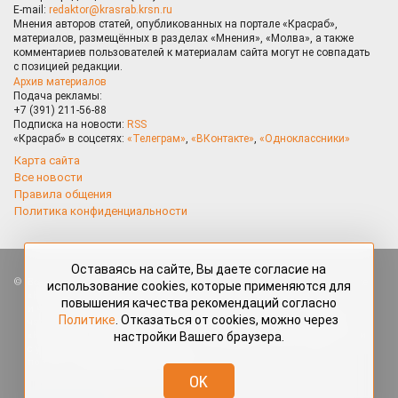
E-mail:
redaktor@krasrab.krsn.ru
Мнения авторов статей, опубликованных на портале «Красраб»,
материалов, размещённых в разделах «Мнения», «Молва», а также
комментариев пользователей к материалам сайта могут не совпадать
с позицией редакции.
Архив материалов
Подача рекламы:
+7 (391) 211-56-88
Подписка на новости:
RSS
«Красраб» в соцсетях:
«Телеграм»
,
«ВКонтакте»
,
«Одноклассники»
Карта сайта
Все новости
Правила общения
Политика конфиденциальности
Оставаясь на сайте, Вы даете согласие на
Все права защищены. Любые материалы, размещённые на портале
использование cookies, которые применяются для
«Красраб.ру» сотрудниками редакции, нештатными авторами
повышения качества рекомендаций согласно
и читателями, являются объектами авторского права. Полное или
Политике
. Отказаться от cookies, можно через
частичное использование материалов, размещённых на портале
настройки Вашего браузера.
«Красраб.ру», допускается только с письменного согласия редакции
с указанием ссылки на источник. Все вопросы можно задать
по адресу
redaktor@krasrab.krsn.ru
.
OK