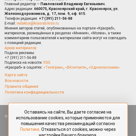
Главный редактор —
Павловский Владимир Евгеньевич.
Адрес редакции:
660075, Красноярский край, г. Красноярск, ул.
Железнодорожников, д. 17, пом. 9, оф. 615.
Телефон редакции:
+7 (391) 211-56-88
E-mail:
redaktor@krasrab.krsn.ru
Мнения авторов статей, опубликованных на портале «Красраб»,
материалов, размещённых в разделах «Мнения», «Молва», а также
комментариев пользователей к материалам сайта могут не совпадать
с позицией редакции.
Архив материалов
Подача рекламы:
+7 (391) 211-56-88
Подписка на новости:
RSS
«Красраб» в соцсетях:
«Телеграм»
,
«ВКонтакте»
,
«Одноклассники»
Карта сайта
Все новости
Правила общения
Политика конфиденциальности
Оставаясь на сайте, Вы даете согласие на
Все права защищены. Любые материалы, размещённые на портале
использование cookies, которые применяются для
«Красраб.ру» сотрудниками редакции, нештатными авторами
повышения качества рекомендаций согласно
и читателями, являются объектами авторского права. Полное или
Политике
. Отказаться от cookies, можно через
частичное использование материалов, размещённых на портале
настройки Вашего браузера.
«Красраб.ру», допускается только с письменного согласия редакции