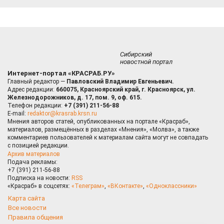
Сибирский
новостной портал
Интернет-портал «КРАСРАБ.РУ»
Главный редактор —
Павловский Владимир Евгеньевич.
Адрес редакции:
660075, Красноярский край, г. Красноярск, ул.
Железнодорожников, д. 17, пом. 9, оф. 615.
Телефон редакции:
+7 (391) 211-56-88
E-mail:
redaktor@krasrab.krsn.ru
Мнения авторов статей, опубликованных на портале «Красраб»,
материалов, размещённых в разделах «Мнения», «Молва», а также
комментариев пользователей к материалам сайта могут не совпадать
с позицией редакции.
Архив материалов
Подача рекламы:
+7 (391) 211-56-88
Подписка на новости:
RSS
«Красраб» в соцсетях:
«Телеграм»
,
«ВКонтакте»
,
«Одноклассники»
Карта сайта
Все новости
Правила общения