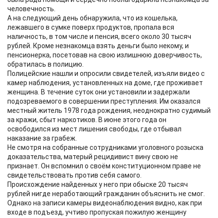
человечность.
А на следующий день обнаружила, что из кошелька,
лежавшего в сумке поверх продуктов, пропала вся
наличность, в том числе и пенсия, всего около 30 тысяч
рублей. Кроме незнакомца взять деньги было некому, и
пенсионерка, посетовав на свою излишнюю доверчивость,
обратилась в полицию.
Полицейские нашли и опросили свидетелей, изъяли видео с
камер наблюдения, установленных на доме, где проживает
женщина. В течение суток они установили и задержали
подозреваемого в совершении преступления. Им оказался
местный житель 1978 года рождения, неоднократно судимый
за кражи, сбыт наркотиков. В июне этого года он
освободился из мест лишения свободы, где отбывал
наказание за грабеж.
Не смотря на собранные сотрудниками уголовного розыска
доказательства, матерый рецидивист вину свою не
признает. Он вспомнил о своём конституционном праве не
свидетельствовать против себя самого.
Происхождение найденных у него при обыске 20 тысяч
рублей нигде неработающий гражданин объяснить не смог.
Однако на записи камеры видеонаблюдения видно, как при
входе в подъезд, учтиво пропуская пожилую женщину