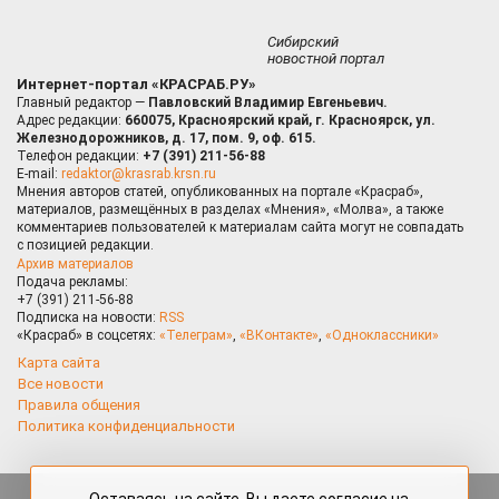
Сибирский
новостной портал
Интернет-портал «КРАСРАБ.РУ»
Главный редактор —
Павловский Владимир Евгеньевич.
Адрес редакции:
660075, Красноярский край, г. Красноярск, ул.
Железнодорожников, д. 17, пом. 9, оф. 615.
Телефон редакции:
+7 (391) 211-56-88
E-mail:
redaktor@krasrab.krsn.ru
Мнения авторов статей, опубликованных на портале «Красраб»,
материалов, размещённых в разделах «Мнения», «Молва», а также
комментариев пользователей к материалам сайта могут не совпадать
с позицией редакции.
Архив материалов
Подача рекламы:
+7 (391) 211-56-88
Подписка на новости:
RSS
«Красраб» в соцсетях:
«Телеграм»
,
«ВКонтакте»
,
«Одноклассники»
Карта сайта
Все новости
Правила общения
Политика конфиденциальности