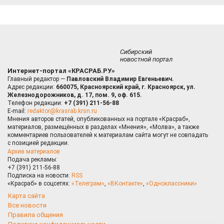
Сибирский
новостной портал
Интернет-портал «КРАСРАБ.РУ»
Главный редактор —
Павловский Владимир Евгеньевич.
Адрес редакции:
660075, Красноярский край, г. Красноярск, ул.
Железнодорожников, д. 17, пом. 9, оф. 615.
Телефон редакции:
+7 (391) 211-56-88
E-mail:
redaktor@krasrab.krsn.ru
Мнения авторов статей, опубликованных на портале «Красраб»,
материалов, размещённых в разделах «Мнения», «Молва», а также
комментариев пользователей к материалам сайта могут не совпадать
с позицией редакции.
Архив материалов
Подача рекламы:
+7 (391) 211-56-88
Подписка на новости:
RSS
«Красраб» в соцсетях:
«Телеграм»
,
«ВКонтакте»
,
«Одноклассники»
Карта сайта
Все новости
Правила общения