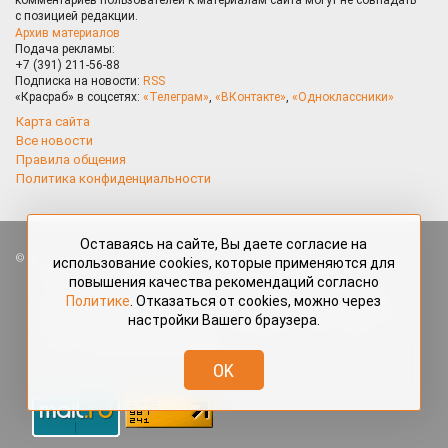
с позицией редакции.
Архив материалов
Подача рекламы:
+7 (391) 211-56-88
Подписка на новости:
RSS
«Красраб» в соцсетях:
«Телеграм»
,
«ВКонтакте»
,
«Одноклассники»
Карта сайта
Все новости
Правила общения
Политика конфиденциальности
Оставаясь на сайте, Вы даете согласие на
Все права защищены. Любые материалы, размещённые на портале
использование cookies, которые применяются для
«Красраб.ру» сотрудниками редакции, нештатными авторами
повышения качества рекомендаций согласно
и читателями, являются объектами авторского права. Полное или
Политике
. Отказаться от cookies, можно через
частичное использование материалов, размещённых на портале
настройки Вашего браузера.
«Красраб.ру», допускается только с письменного согласия редакции
с указанием ссылки на источник. Все вопросы можно задать
по адресу
redaktor@krasrab.krsn.ru
.
OK