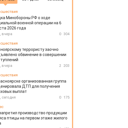
сшествия
ка Минобороны РФ о ходе
иальной военной операции на 6
ста 2026 года
, вчера
0
304
сшествия
ноярскому террористу заочно
ъявлено обвинение в совершении
ступлений
, вчера
2
203
сшествия
расноярске организованная группа
ценировала ДТП для получения
аховых выплат
, сегодня
0
175
ес
запретил производство продукции
яса птицы на первом этаже жилого
а