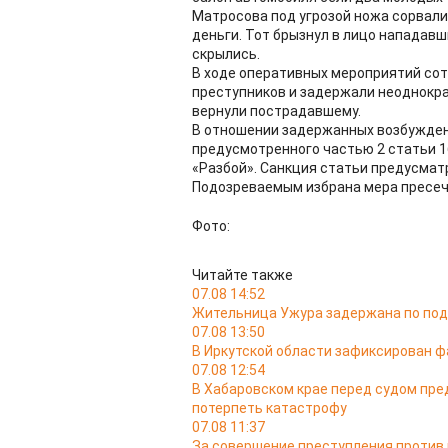
Матросова под угрозой ножа сорвали 
деньги. Тот брызнул в лицо нападавш
скрылись.
В ходе оперативных мероприятий сот
преступников и задержали неоднокра
вернули пострадавшему.
В отношении задержанных возбуждено
предусмотренного частью 2 статьи 1
«Разбой». Санкция статьи предусмат
Подозреваемым избрана мера пресеч
Фото:
Читайте также
07.08 14:52
Жительница Ужура задержана по под
07.08 13:50
В Иркутской области зафиксирован ф
07.08 12:54
В Хабаровском крае перед судом пре
потерпеть катастрофу
07.08 11:37
За совершение преступления против