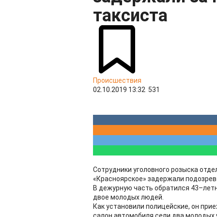
таксиста
Происшествия
02.10.2019 13:32
531
Сотрудники уголовного розыска отде
«Красноярское» задержали подозрева
В дежурную часть обратился 43–летни
двое молодых людей.
Как установили полицейские, он прие
салон автомобиля сели два молодых 