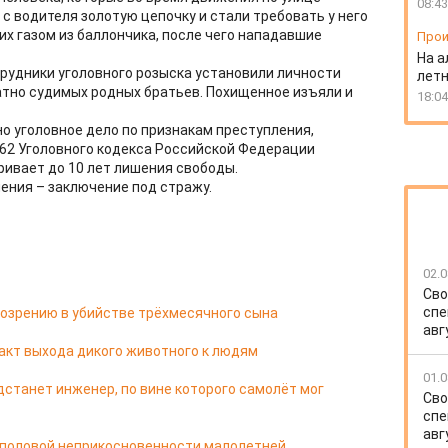
08:43
с водителя золотую цепочку и стали требовать у него
их газом из баллончика, после чего нападавшие
Прои
На а
рудники уголовного розыска установили личности
лет
тно судимых родных братьев. Похищенное изъяли и
18:04
 уголовное дело по признакам преступления,
62 Уголовного кодекса Российской Федерации
ривает до 10 лет лишения свободы.
ения – заключение под стражу.
02.0
Сво
спе
озрению в убийстве трёхмесячного сына
авг
акт выхода дикого животного к людям
01.0
дстанет инженер, по вине которого самолёт мог
Сво
спе
авг
 половой неприкосновенности малолетней