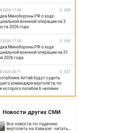
8.2026 17:03
0
628
дка Минобороны РФ о ходе
циальной военной операции на 3
уста 2026 года
7.2026 17:28
0
555
дка Минобороны РФ о ходе
циальной военной операции на 31
я 2026 года
8.2026 00:11
0
527
еспублике Алтай будут судить
шего командира вертолёта, по
е которого погибли 6 человек
Новости других СМИ
Все новости по падению
вертолета на Кавказе: читать