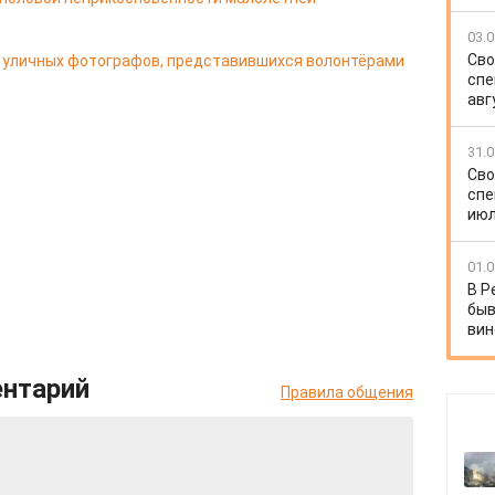
03.0
Сво
 у уличных фотографов, представившихся волонтёрами
спе
авг
31.0
Сво
спе
июл
01.0
В Р
быв
вин
ентарий
Правила общения