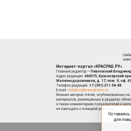
Сиб
ново
Интернет-портал «КРАСРАБ.РУ»
Главный редактор —
Павловский Владимир
Адрес редакции:
660075, Красноярский край
Железнодорожников, д. 17, пом. 9, оф. 6
Телефон редакции:
+7 (391) 211-56-88
E-mail:
redaktor@krasrab.krsn.ru
Мнения авторов статей, опубликованных на 
материалов, размещённых в разделах «Мнен
а также комментариев пользователей к мате
не совпадать с позицией редакции.
Оставаясь 
для пов