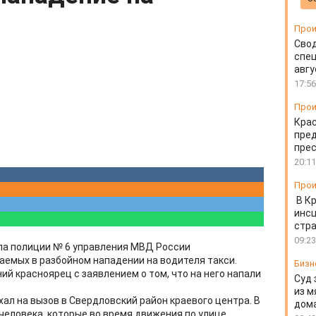
Прои
Свод
спец
авгу
17:56
Прои
Крас
пред
пре
20:11
Прои
В К
инс
стр
09:23
ла полиции № 6 управления МВД России
емых в разбойном нападении на водителя такси.
Бизн
й красноярец с заявлением о том, что на него напали
Суд 
из м
хал на вызов в Свердловский район краевого центра. В
дом
человека, которые во время движения по улице