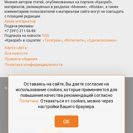
Мнения авторов статей, опубликованных на портале «Красраб»,
материалов, размещённых в разделах «Мнения», «Молва», а также
комментариев пользователей к материалам сайта могут не совпадать
с позицией редакции.
Архив материалов
Подача рекламы:
+7 (391) 211-56-88
Подписка на новости:
RSS
«Красраб» в соцсетях:
«Телеграм»
,
«ВКонтакте»
,
«Одноклассники»
Карта сайта
Все новости
Правила общения
Политика конфиденциальности
Оставаясь на сайте, Вы даете согласие на
Все права защищены. Любые материалы, размещённые на портале
использование cookies, которые применяются для
«Красраб.ру» сотрудниками редакции, нештатными авторами
повышения качества рекомендаций согласно
и читателями, являются объектами авторского права. Полное или
Политике
. Отказаться от cookies, можно через
частичное использование материалов, размещённых на портале
настройки Вашего браузера.
«Красраб.ру», допускается только с письменного согласия редакции
с указанием ссылки на источник. Все вопросы можно задать
по адресу
redaktor@krasrab.krsn.ru
.
OK