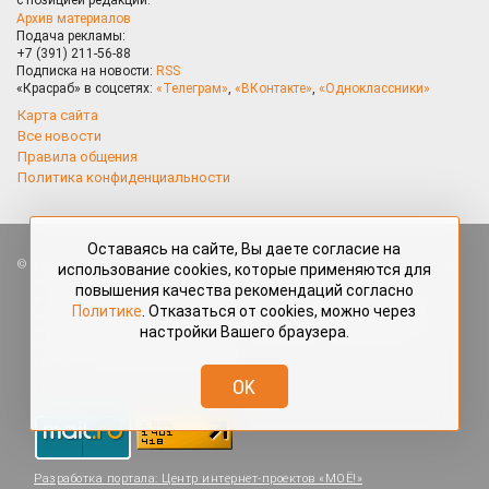
Архив материалов
Подача рекламы:
+7 (391) 211-56-88
Подписка на новости:
RSS
«Красраб» в соцсетях:
«Телеграм»
,
«ВКонтакте»
,
«Одноклассники»
Карта сайта
Все новости
Правила общения
Политика конфиденциальности
Оставаясь на сайте, Вы даете согласие на
Все права защищены. Любые материалы, размещённые на портале
использование cookies, которые применяются для
«Красраб.ру» сотрудниками редакции, нештатными авторами
повышения качества рекомендаций согласно
и читателями, являются объектами авторского права. Полное или
Политике
. Отказаться от cookies, можно через
частичное использование материалов, размещённых на портале
настройки Вашего браузера.
«Красраб.ру», допускается только с письменного согласия редакции
с указанием ссылки на источник. Все вопросы можно задать
по адресу
redaktor@krasrab.krsn.ru
.
OK
Разработка портала:
Центр интернет-проектов «МОЁ!»