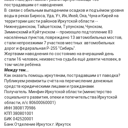
пострадавшим от наводнения.
В связи с обильным выпадением осадков и подъёмом уровня
воды в реках Бирюса, Уда, Ут, Ия, Икей, Ока, Чуна и Кирей на
территории шести районов Иркутской области --
Нижнеудинском, Тайшетском, Тулунском, Чунском,
Зиминскомй и Куйтунском -- произошло подтопление 83
населённых пунктов, повреждено 13 автомобильных мостов,
стали непроезжими 7 участков местных автомобильных
дорог и федеральная Р-255 "Сибирь".
Жертвами наводнения по состоянию на вчерашний день
стали 16 человек, неизвестна судьба ещё девяти человек, в
том числе ребёнка.
Между тем...
Как оказать помощь иркутянам, пострадавшим от паводка?
Публикуем реквизиты счёта на перечисление денежных
средств юридическими лицами и гражданами.
Получатель: Минфин Иркутской области (министерство
социального развития, опеки и попечительства Иркутской
области, л/с 80600060001)
ИНН 3808170986
КПП 380801001
БИК 042520001
Банк Отделение Иркутск г. Иркутск