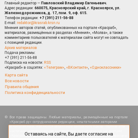
Главный редактор —
Павловский Владимир Евгеньевич.
Адрес редакции:
660075, Красноярский край, г. Красноярск, ул.
Железнодорожников, д. 17, пом. 9, оф. 615.
Телефон редакции:
+7 (391) 211-56-88
E-mail:
redaktor@krasrab.krsn.ru
Мнения авторов статей, опубликованных на портале «Красраб»,
материалов, размещённых в разделах «Мнения», «Молва», а также
комментариев пользователей к материалам сайта могут не совпадать
с позицией редакции.
Архив материалов
Подача рекламы:
+7 (391) 211-56-88
Подписка на новости:
RSS
«Красраб» в соцсетях:
«Телеграм»
,
«ВКонтакте»
,
«Одноклассники»
Карта сайта
Все новости
Правила общения
Политика конфиденциальности
Оставаясь на сайте, Вы даете согласие на
Все права защищены. Любые материалы, размещённые на портале
использование cookies, которые применяются для
«Красраб.ру» сотрудниками редакции, нештатными авторами
повышения качества рекомендаций согласно
и читателями, являются объектами авторского права. Полное или
Политике
. Отказаться от cookies, можно через
частичное использование материалов, размещённых на портале
настройки Вашего браузера.
«Красраб.ру», допускается только с письменного согласия редакции