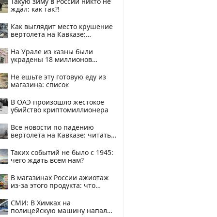
Такую зиму в России никто не
ждал: как так?!
Как выглядит место крушение
вертолета на Кавказе:
смотреть
На Урале из казны были
украдены 18 миллионов
рублей
Не ешьте эту готовую еду из
магазина: список
В ОАЭ произошло жестокое
убийство криптомиллионера
Все новости по падению
вертолета на Кавказе: читать
здесь
Таких событий не было с 1945:
чего ждать всем нам?
В магазинах России ажиотаж
из-за этого продукта: что
купить?
СМИ: В Химках на
полицейскую машину напали