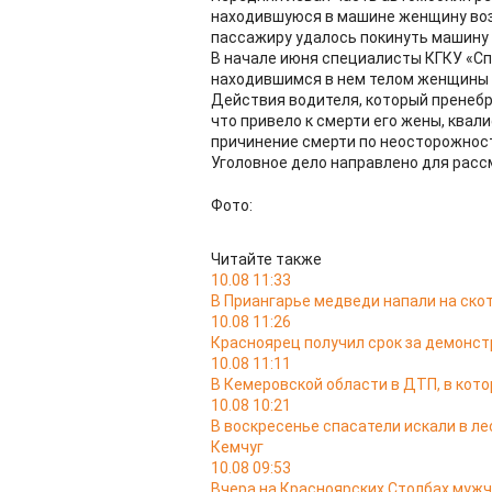
находившуюся в машине женщину воз
пассажиру удалось покинуть машину д
В начале июня специалисты КГКУ «С
находившимся в нем телом женщины 
Действия водителя, который пренебр
что привело к смерти его жены, квали
причинение смерти по неосторожнос
Уголовное дело направлено для расс
Фото:
Читайте также
10.08 11:33
В Приангарье медведи напали на ско
10.08 11:26
Красноярец получил срок за демонс
10.08 11:11
В Кемеровской области в ДТП, в кото
10.08 10:21
В воскресенье спасатели искали в ле
Кемчуг
10.08 09:53
Вчера на Красноярских Столбах мужч