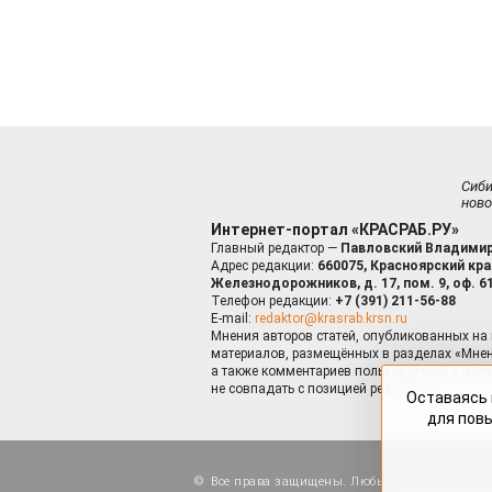
Сиб
ново
Интернет-портал «КРАСРАБ.РУ»
Главный редактор —
Павловский Владимир
Адрес редакции:
660075, Красноярский край
Железнодорожников, д. 17, пом. 9, оф. 6
Телефон редакции:
+7 (391) 211-56-88
E-mail:
redaktor@krasrab.krsn.ru
Мнения авторов статей, опубликованных на 
материалов, размещённых в разделах «Мнен
а также комментариев пользователей к мате
не совпадать с позицией редакции.
Оставаясь 
для пов
Все права защищены. Любые материалы, ра