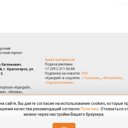
ирский
стной портал
Архив материалов
Подача рекламы:
 Евгеньевич.
+7 (391) 211-56-88
, г. Красноярск, ул.
Подписка на новости:
RSS
15.
«Красраб» в соцсетях:
«Телеграм»
,
«ВКонтакте»
,
«Одноклассники»
портале «Красраб»,
ия», «Молва»,
риалам сайта могут
на сайте, Вы даете согласие на использование cookies, которые 
ышения качества рекомендаций согласно
Политике
. Отказаться от
можно через настройки Вашего браузера.
змещённые на портале «Красраб.ру» сотрудниками редакции, нештатными