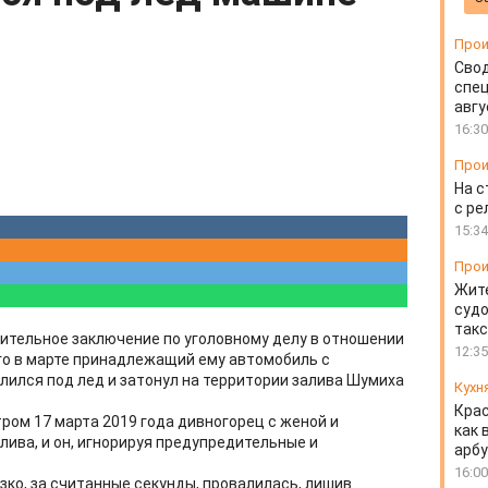
Прои
Свод
спец
авгу
16:30
Прои
На с
с ре
15:34
Прои
Жите
судо
так
ительное заключение по уголовному делу в отношении
12:35
го в марте принадлежащий ему автомобиль с
ился под лед и затонул на территории залива Шумиха
Кухн
Крас
тром 17 марта 2019 года дивногорец с женой и
как 
ива, и он, игнорируя предупредительные и
арбу
16:00
зко, за считанные секунды, провалилась, лишив