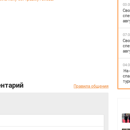
03.0
Сво
спе
авг
07.0
Сво
спе
авг
04.0
На
спа
тур
ентарий
Правила общения