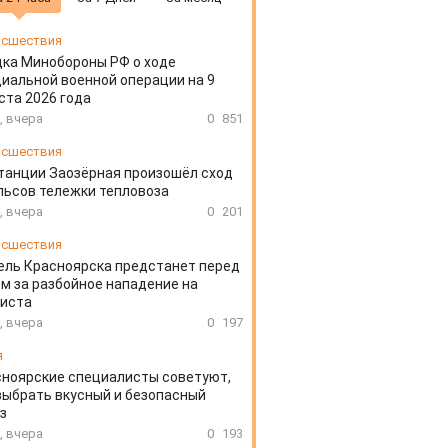
сшествия
ка Минобороны РФ о ходе
иальной военной операции на 9
ста 2026 года
, вчера
0
851
сшествия
танции Заозёрная произошёл сход
льсов тележки тепловоза
, вчера
0
201
сшествия
ль Красноярска предстанет перед
м за разбойное нападение на
систа
, вчера
0
197
я
ноярские специалисты советуют,
выбрать вкусный и безопасный
з
, вчера
0
193