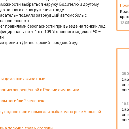
можности выбраться наружу. Водителю и другому
Прои
о полного её погружения в воду.
Крас
пасатель» подняли затонувший автомобиль с
краж
на поверхность.
12:05
ег правилами безопасности при выезде на тонкий лед,
фицированы по ч. 1 ст. 109 Уголовного кодекса РФ –
ти.
мотрения в Дивногорский городской суд.
08.0
т и домашних животных
Сво
спе
трацию запрещённой в России символики
авг
ром погибли 2 человека
16:3
Сво
су подростков и помогали рыбакам на реке Большой
спе
авг
ина получил травму головы