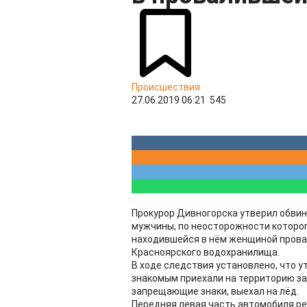
Происшествия
27.06.2019 06:21
545
Прокурор Дивногорска утверил обвин
мужчины, по неосторожности которо
находившейся в нём женщиной провал
Красноярского водохранилища.
В ходе следствия установлено, что у
знакомым приехали на территорию зал
запрещающие знаки, выехал на лёд.
Передняя левая часть автомобиля ре