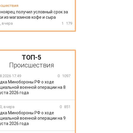
сшествия
ноярец получил условный срок за
и из магазинов кофе и сыра
, вчера
1
179
ТОП-5
Происшествия
8.2026 17:49
0
1097
дка Минобороны РФ о ходе
циальной военной операции на 8
уста 2026 года
0, вчера
0
851
дка Минобороны РФ о ходе
циальной военной операции на 9
уста 2026 года