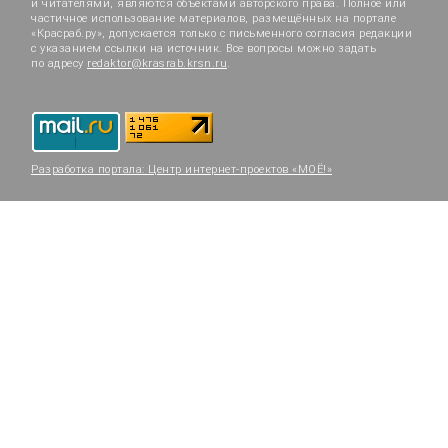
и читателями, являются объектами авторского права. Полное или
частичное использование материалов, размещённых на портале
«Красраб.ру», допускается только с письменного согласия редакции
с указанием ссылки на источник. Все вопросы можно задать
по адресу
redaktor@krasrab.krsn.ru
.
Разработка портала:
Центр интернет-проектов «МОЁ!»