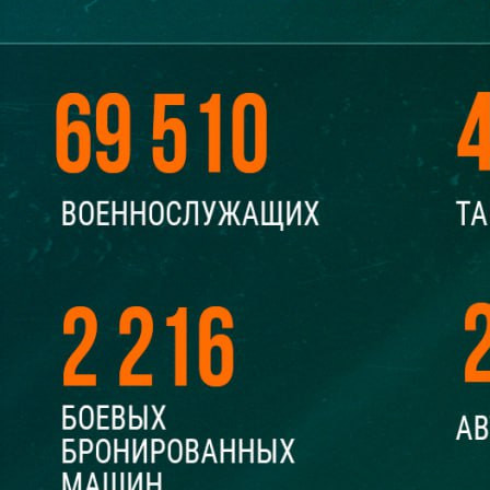
Происшествия
23.03.2025 18:56
3024
Подразделения группировки войск «Север» в ходе
наступательных действий нанесли поражение
формированиям механизированной, десантно-штурмовой
бригад, бригады морской пехоты и трёх бригад
территориальной обороны ВСУ в районе населённых пунктов
Гоголевка, Горналь, Гуево и Олешня. Отражены четыре
контратаки противника
Ударами оперативно-тактической, армейской авиации и