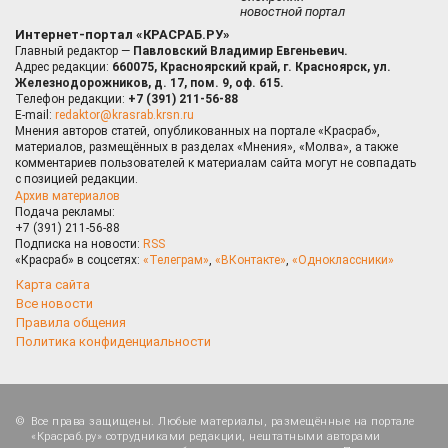
новостной портал
Интернет-портал «КРАСРАБ.РУ»
Главный редактор —
Павловский Владимир Евгеньевич.
Адрес редакции:
660075, Красноярский край, г. Красноярск, ул.
Железнодорожников, д. 17, пом. 9, оф. 615.
Телефон редакции:
+7 (391) 211-56-88
E-mail:
redaktor@krasrab.krsn.ru
Мнения авторов статей, опубликованных на портале «Красраб»,
материалов, размещённых в разделах «Мнения», «Молва», а также
комментариев пользователей к материалам сайта могут не совпадать
с позицией редакции.
Архив материалов
Подача рекламы:
+7 (391) 211-56-88
Подписка на новости:
RSS
«Красраб» в соцсетях:
«Телеграм»
,
«ВКонтакте»
,
«Одноклассники»
Карта сайта
Все новости
Правила общения
Политика конфиденциальности
Все права защищены. Любые материалы, размещённые на портале
«Красраб.ру» сотрудниками редакции, нештатными авторами