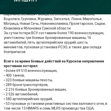
огнём артиллерии поражены живая сила и техника
противника в район населённых пунктов Гоголевка, Горналь,
Гуево и Олешня, а также Алексеевка, Басовка, Беловоды,
Варачино, Великая Рыбица, Веселовка, Владимировка,
Водолаги, Груновка, Журавка, Запселье, Локня, Мирополье,
Могрица, Новая Сечь, Новониколаевка, Пролетарское, Садки,
Юнаковка и Яблоновка Сумской области.
За сутки потери ВСУ составили более 190 военнослужащих,
уничтожены три боевые бронированные машины, 16
автомобилей, пять артиллерийских орудий, шесть
миномётов, пусковая установка РСЗО, а также два склада
боеприпасов.
Всего за время боевых действий на Курском направлении
противник потерял:
▫️ более 69 510 военнослужащих,
▫️ 400 танков,
▫️ 323 боевые машины пехоты,
▫️ 289 бронетранспортёров,
▫️ 2 216 боевых бронированных машин,
▫️ 2 526 автомобилей,
▫️ 580 артиллерийских орудий,
▫️ 53 пусковые установки реактивных систем залпового огня, в
том числе 13 HIMARS и семь MLRS производства США,