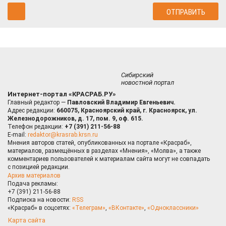
Сибирский
новостной портал
Интернет-портал «КРАСРАБ.РУ»
Главный редактор —
Павловский Владимир Евгеньевич.
Адрес редакции:
660075, Красноярский край, г. Красноярск, ул.
Железнодорожников, д. 17, пом. 9, оф. 615.
Телефон редакции:
+7 (391) 211-56-88
E-mail:
redaktor@krasrab.krsn.ru
Мнения авторов статей, опубликованных на портале «Красраб»,
материалов, размещённых в разделах «Мнения», «Молва», а также
комментариев пользователей к материалам сайта могут не совпадать
с позицией редакции.
Архив материалов
Подача рекламы:
+7 (391) 211-56-88
Подписка на новости:
RSS
«Красраб» в соцсетях:
«Телеграм»
,
«ВКонтакте»
,
«Одноклассники»
Карта сайта