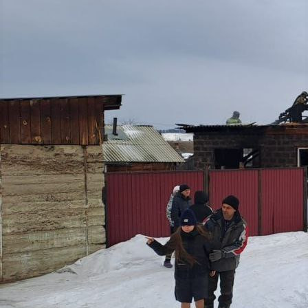
Происшествия
19.01.2025 10:22
6269
Фото:
@mchskrsk
Фото:
@mchskrsk