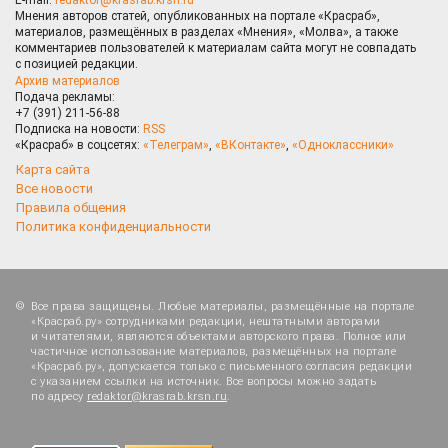
Мнения авторов статей, опубликованных на портале «Красраб»,
материалов, размещённых в разделах «Мнения», «Молва», а также
комментариев пользователей к материалам сайта могут не совпадать
с позицией редакции.
Архив материалов
Подача рекламы:
+7 (391) 211-56-88
Подписка на новости:
RSS
«Красраб» в соцсетях:
«Телеграм»
,
«ВКонтакте»
,
«Одноклассники»
Карта сайта
Все новости
Правила общения
Политика конфиденциальности
Все права защищены. Любые материалы, размещённые на портале
«Красраб.ру» сотрудниками редакции, нештатными авторами
и читателями, являются объектами авторского права. Полное или
частичное использование материалов, размещённых на портале
«Красраб.ру», допускается только с письменного согласия редакции
с указанием ссылки на источник. Все вопросы можно задать
по адресу
redaktor@krasrab.krsn.ru
.