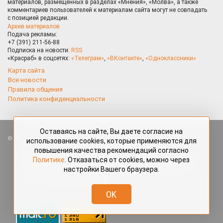
материалов, размещённых в разделах «Мнения», «Молва», а также
комментариев пользователей к материалам сайта могут не совпадать
с позицией редакции.
Архив материалов
Подача рекламы:
+7 (391) 211-56-88
Подписка на новости:
RSS
«Красраб» в соцсетях:
«Телеграм»
,
«ВКонтакте»
,
«Одноклассники»
Карта сайта
Все новости
Правила общения
Политика конфиденциальности
Оставаясь на сайте, Вы даете согласие на
Все права защищены. Любые материалы, размещённые на портале
использование cookies, которые применяются для
«Красраб.ру» сотрудниками редакции, нештатными авторами
повышения качества рекомендаций согласно
и читателями, являются объектами авторского права. Полное или
Политике
. Отказаться от cookies, можно через
частичное использование материалов, размещённых на портале
настройки Вашего браузера.
«Красраб.ру», допускается только с письменного согласия редакции
с указанием ссылки на источник. Все вопросы можно задать
по адресу
redaktor@krasrab.krsn.ru
.
OK