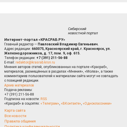
Сибирский
новостной портал
Интернет-портал «КРАСРАБ.РУ»
Главный редактор —
Павловский Владимир Евгеньевич.
Адрес редакции:
660075, Красноярский край, г. Красноярск, ул.
Железнодорожников, д. 17, пом. 9, оф. 615.
Телефон редакции:
+7 (391) 211-56-88
E-mail:
redaktor@krasrab.krsn.ru
Мнения авторов статей, опубликованных на портале «Красраб»,
материалов, размещённых в разделах «Мнения», «Молва», а также
комментариев пользователей к материалам сайта могут не совпадать
с позицией редакции.
Архив материалов
Подача рекламы:
+7 (391) 211-56-88
Подписка на новости:
RSS
«Красраб» в соцсетях:
«Телеграм»
,
«ВКонтакте»
,
«Одноклассники»
Карта сайта
Все новости
Правила общения
Политика конфиденциальности